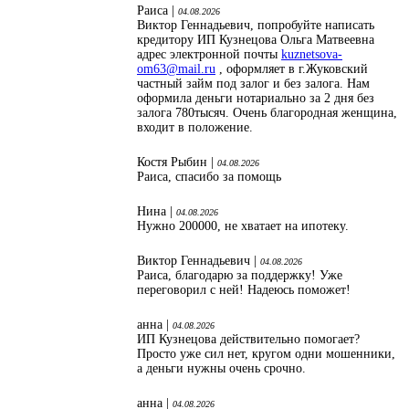
Раиса |
04.08.2026
Виктор Геннадьевич, попробуйте написать
кредитору ИП Кузнецова Ольга Матвеевна
адрес электронной почты
kuznetsova-
om63@mail.ru
, оформляет в г.Жуковский
частный займ под залог и без залога. Нам
оформила деньги нотариально за 2 дня без
залога 780тысяч. Очень благородная женщина,
входит в положение.
Костя Рыбин |
04.08.2026
Раиса, спасибо за помощь
Нина |
04.08.2026
Нужно 200000, не хватает на ипотеку.
Виктор Геннадьевич |
04.08.2026
Раиса, благодарю за поддержку! Уже
переговорил с ней! Надеюсь поможет!
анна |
04.08.2026
ИП Кузнецова действительно помогает?
Просто уже сил нет, кругом одни мошенники,
а деньги нужны очень срочно.
анна |
04.08.2026