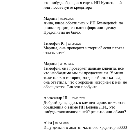
кто нибудь обращался еще к ИП Кузнецовой
или посоветуйте кредитора
Марина |
05.08.2026
Анна, вчера обратились к ИП Кузнецовой по
рекомендации, сегодня оформили сделку.
Предоплаты не было.
Тимофей К. |
05.08.2026
Марина, она проверяет историю? если плохая
отказывает?
Марина |
05.08.2026
Тимофей, она проверяет данные клиента, все
что необходимо мы ей предоставили. У меня
тоже плохая история, когда я ей это сказала,
она ответила, что с хорошей историей к ней не
обращаются. Так что пробуйте.
Александр Ш. |
05.08.2026
Добрый день, здесь в комментариях ниже есть
обьявления о займе ИП Белова Л.И., кто
нибудь сталкиваося с ней? реально или обман?
Alisa |
05.08.2026
Ищу деньги в долг от частного кредитор 50000