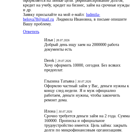
оформляется на любые цели: рефинансирование долгов,
кредит на учебу, кредит на бизнес, займ на срочные нужды
и др.
Заявку присылайте на мой е-майл:
ludmila-
belova78@mail.ru
Людмила Ивановна, в письме опишите
Вашу проблему.
Ответить
Илья |
28.07.2026
Добрый день ищу заем на 2000000 работа
документы есть
Derek |
29.07.2026
Хочу оформить 10000, сегодня. Без всяких
предоплат.
Глызина Татьяна |
30.07.2026
Оформлю частный займ у Вас, деньги нужны к
концу след.недели. Я и муж официално
работаем, деньги нужны, чтобы закончить
ремонт дома.
Илона |
30.07.2026
Срочно требуется деньги займ на 2 года. Сумма
160000. Прописка и официальное
трудоустройство имеется. Цель займа: закрыть
долги по микрофинансовым организациям.