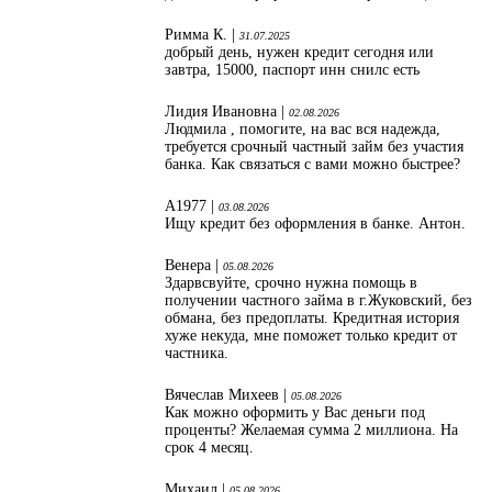
Римма К. |
31.07.2025
добрый день, нужен кредит сегодня или
завтра, 15000, паспорт инн снилс есть
Лидия Ивановна |
02.08.2026
Людмила , помогите, на вас вся надежда,
требуется срочный частный займ без участия
банка. Как связаться с вами можно быстрее?
А1977 |
03.08.2026
Ищу кредит без оформления в банке. Антон.
Венера |
05.08.2026
Здарвсвуйте, срочно нужна помощь в
получении частного займа в г.Жуковский, без
обмана, без предоплаты. Кредитная история
хуже некуда, мне поможет только кредит от
частника.
Вячеслав Михеев |
05.08.2026
Как можно оформить у Вас деньги под
проценты? Желаемая сумма 2 миллиона. На
срок 4 месяц.
Михаил |
05.08.2026