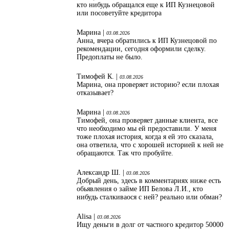
кто нибудь обращался еще к ИП Кузнецовой
или посоветуйте кредитора
Марина |
03.08.2026
Анна, вчера обратились к ИП Кузнецовой по
рекомендации, сегодня оформили сделку.
Предоплаты не было.
Тимофей К. |
03.08.2026
Марина, она проверяет историю? если плохая
отказывает?
Марина |
03.08.2026
Тимофей, она проверяет данные клиента, все
что необходимо мы ей предоставили. У меня
тоже плохая история, когда я ей это сказала,
она ответила, что с хорошей историей к ней не
обращаются. Так что пробуйте.
Александр Ш. |
03.08.2026
Добрый день, здесь в комментариях ниже есть
обьявления о займе ИП Белова Л.И., кто
нибудь сталкиваося с ней? реально или обман?
Alisa |
03.08.2026
Ищу деньги в долг от частного кредитор 50000