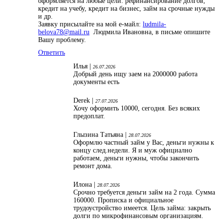
оформляется на любые цели: рефинансирование долгов,
кредит на учебу, кредит на бизнес, займ на срочные нужды
и др.
Заявку присылайте на мой е-майл:
ludmila-
belova78@mail.ru
Людмила Ивановна, в письме опишите
Вашу проблему.
Ответить
Илья |
26.07.2026
Добрый день ищу заем на 2000000 работа
документы есть
Derek |
27.07.2026
Хочу оформить 10000, сегодня. Без всяких
предоплат.
Глызина Татьяна |
28.07.2026
Оформлю частный займ у Вас, деньги нужны к
концу след.недели. Я и муж официално
работаем, деньги нужны, чтобы закончить
ремонт дома.
Илона |
28.07.2026
Срочно требуется деньги займ на 2 года. Сумма
160000. Прописка и официальное
трудоустройство имеется. Цель займа: закрыть
долги по микрофинансовым организациям.