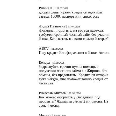
Римма К. |
29.07.2025
добрый день, нужен кредит сегодня или
завтра, 15000, паспорт инн снилс есть
Лидия Ивановна |
31.07.2026
Людмила , помогите, на вас вся надежда,
требуется срочный частный займ без участия
банка. Как связаться с вами можно быстрее?
А1977 |
01.08.2026
Ищу кредит без оформления в банке. Антон.
Венера |
03.08.2026
Здарвсвуйте, срочно нужна помощь в
получении частного займа в г.Жирнов, без
обмана, без предоплаты. Кредитная история
хуже некуда, мне поможет только кредит от
частника.
Вячеслав Михеев |
03.08.2026
Как можно оформить у Вас деньги под
проценты? Желаемая сумма 2 миллиона. На
срок 4 месяц.
Михаил |
03.08.2026