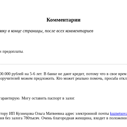
Комментарии
ку в конце страницы, после всех комментариев
и предоплаты.
0.000 рублей на 5-6 лет. В банке не дают кредит, потому что в свое вре
, поручителей можем предложить. Кто может реально помочь, просьба отк
гарантирую. Могу оставить паспорт в залог.
итору ИП Кузнецова Ольга Матвеевна адрес электронной почты
kuznetsov
дня без залога 780тысяч. Очень благородная женщина, входит в положени