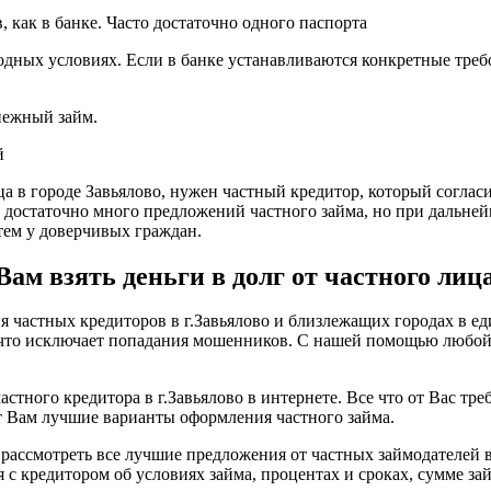
 как в банке. Часто достаточно одного паспорта
одных условиях. Если в банке устанавливаются конкретные треб
енежный займ.
й
ца в городе Завьялово, нужен частный кредитор, который согласи
о достаточно много предложений частного займа, но при дальне
ем у доверчивых граждан.
м взять деньги в долг от частного лица
частных кредиторов в г.Завьялово и близлежащих городах в еди
, что исключает попадания мошенников. С нашей помощью любо
астного кредитора в г.Завьялово в интернете. Все что от Вас тре
т Вам лучшие варианты оформления частного займа.
рассмотреть все лучшие предложения от частных займодателей в
с кредитором об условиях займа, процентах и сроках, сумме зай