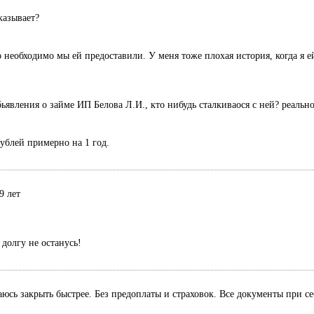
казывает?
 необходимо мы ей предоставили. У меня тоже плохая история, когда я ей
ьявления о займе ИП Белова Л.И., кто нибудь сталкиваося с ней? реальн
рублей примерно на 1 год.
9 лет
долгу не останусь!
раюсь закрыть быстрее. Без предоплаты и страховок. Все документы при с