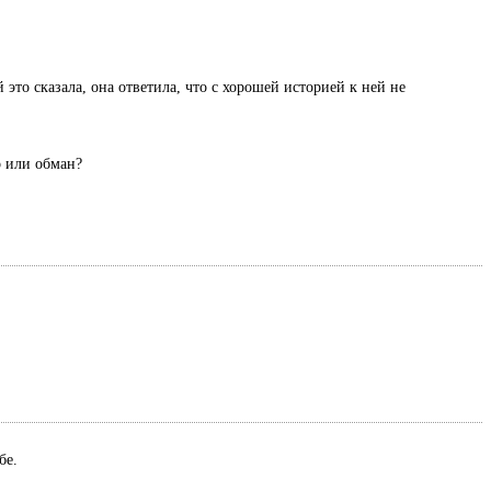
 это сказала, она ответила, что с хорошей историей к ней не
о или обман?
ебе.