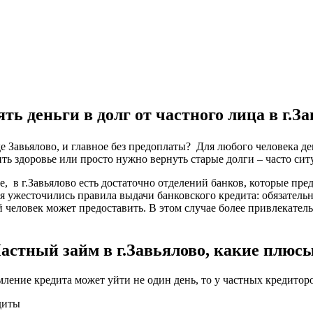
ть деньги в долг от частного лица в г.З
де Завьялово, и главное без предоплаты? Для любого человека д
ть здоровье или просто нужно вернуть старые долги – часто сит
е, в г.Завьялово есть достаточно отделений банков, которые пр
я ужесточились правила выдачи банковского кредита: обязатель
 человек может предоставить. В этом случае более привлекател
астный займ в г.Завьялово, какие плюс
мление кредита может уйти не один день, то у частных кредитор
диты