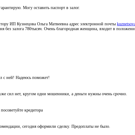
гарантирую. Могу оставить паспорт в залог.
итору ИП Кузнецова Ольга Матвеевна адрес электронной почты
kuznetsov
дня без залога 780тысяч. Очень благородная женщина, входит в положени
л с ней! Надеюсь поможет!
уже сил нет, кругом одни мошенники, а деньги нужны очень срочно.
 посоветуйте кредитора
комендации, сегодня оформили сделку. Предоплаты не было.