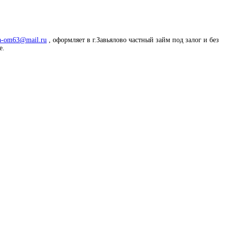
a-om63@mail.ru
, оформляет в г.Завьялово частный займ под залог и без
е.