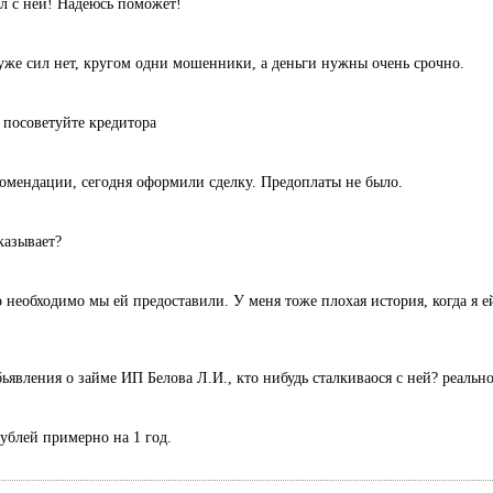
л с ней! Надеюсь поможет!
уже сил нет, кругом одни мошенники, а деньги нужны очень срочно.
 посоветуйте кредитора
комендации, сегодня оформили сделку. Предоплаты не было.
казывает?
 необходимо мы ей предоставили. У меня тоже плохая история, когда я ей
ьявления о займе ИП Белова Л.И., кто нибудь сталкиваося с ней? реальн
рублей примерно на 1 год.