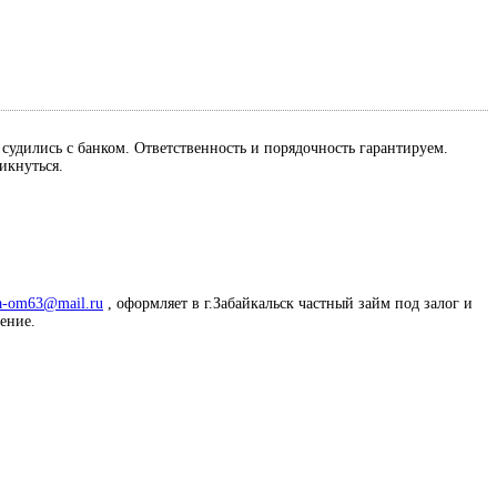
м судились с банком. Ответственность и порядочность гарантируем.
ликнуться.
a-om63@mail.ru
, оформляет в г.Забайкальск частный займ под залог и
жение.