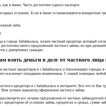
 как в банке. Часто достаточно одного паспорта
ыгодных условиях. Если в банке устанавливаются конкретные тр
енежный займ.
й
ца в городе Забайкальск, нужен частный кредитор, который согла
о достаточно много предложений частного займа, но при дальне
ем у доверчивых граждан.
 взять деньги в долг от частного лица 
частных кредиторов в г.Забайкальск и близлежащих городах в е
, что исключает попадания мошенников. С нашей помощью любо
астного кредитора в г.Забайкальск в интернете. Все что от Вас т
т Вам лучшие варианты оформления частного займа.
рассмотреть все лучшие предложения от частных займодателей в
с кредитором об условиях займа, процентах и сроках, сумме зай