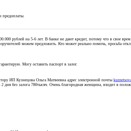
и предоплаты.
0.000 рублей на 5-6 лет. В банке не дают кредит, потому что в свое вре
, поручителей можем предложить. Кто может реально помочь, просьба отк
гарантирую. Могу оставить паспорт в залог.
итору ИП Кузнецова Ольга Матвеевна адрес электронной почты
kuznetsov
а 2 дня без залога 780тысяч. Очень благородная женщина, входит в поло