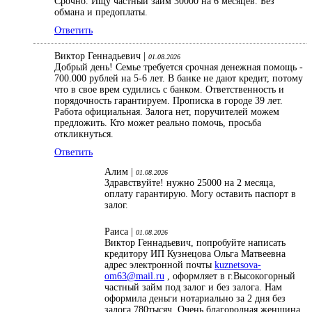
Срочно. Ищу частный займ 30000 на 6 месяцев. Без
обмана и предоплаты.
Ответить
Виктор Геннадьевич |
01.08.2026
Добрый день! Семье требуется срочная денежная помощь -
700.000 рублей на 5-6 лет. В банке не дают кредит, потому
что в свое врем судились с банком. Ответственность и
порядочность гарантируем. Прописка в городе 39 лет.
Работа официальная. Залога нет, поручителей можем
предложить. Кто может реально помочь, просьба
откликнуться.
Ответить
Алим |
01.08.2026
Здравствуйте! нужно 25000 на 2 месяца,
оплату гарантирую. Могу оставить паспорт в
залог.
Раиса |
01.08.2026
Виктор Геннадьевич, попробуйте написать
кредитору ИП Кузнецова Ольга Матвеевна
адрес электронной почты
kuznetsova-
om63@mail.ru
, оформляет в г.Высокогорный
частный займ под залог и без залога. Нам
оформила деньги нотариально за 2 дня без
залога 780тысяч. Очень благородная женщина,