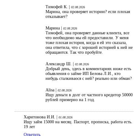
Тимофей К. |
02.08.2026
Марина, она проверяет историю? если плохая
отказывает?
Марина |
02.08.2026
Тимофей, она проверяет данные клиента, все
что необходимо мы ей предоставили. У меня
тоже плохая история, когда я ей это сказала,
она ответила, что с хорошей историей к ней не
обращаются. Так что пробуйте.
Александр Ш. |
02.08.2026
Добрый день, здесь в комментариях ниже есть
обьявления о займе ИП Белова Л.И., кто
нибудь сталкиваося с ней? реально или обман?
Alisa |
02.08.2026
Ищу деньги в долг от частного кредитор 50000
рублей примерно на 1 год.
Харитонова И.И. |
01.08.2026
Ищу займ 15000 на месяц. Паспорт, прописка, работа есть.
19 лет
Ответить