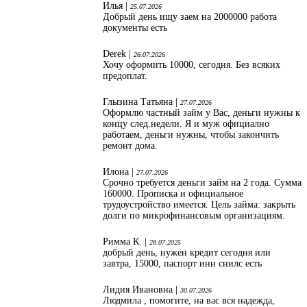
Илья |
25.07.2026
Добрый день ищу заем на 2000000 работа
документы есть
Derek |
26.07.2026
Хочу оформить 10000, сегодня. Без всяких
предоплат.
Глызина Татьяна |
27.07.2026
Оформлю частный займ у Вас, деньги нужны к
концу след.недели. Я и муж официално
работаем, деньги нужны, чтобы закончить
ремонт дома.
Илона |
27.07.2026
Срочно требуется деньги займ на 2 года. Сумма
160000. Прописка и официальное
трудоустройство имеется. Цель займа: закрыть
долги по микрофинансовым организациям.
Римма К. |
28.07.2025
добрый день, нужен кредит сегодня или
завтра, 15000, паспорт инн снилс есть
Лидия Ивановна |
30.07.2026
Людмила , помогите, на вас вся надежда,