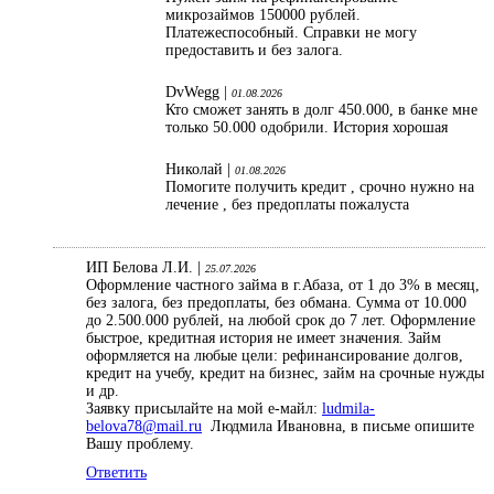
микрозаймов 150000 рублей.
Платежеспособный. Справки не могу
предоставить и без залога.
DvWegg |
01.08.2026
Кто сможет занять в долг 450.000, в банке мне
только 50.000 одобрили. История хорошая
Николай |
01.08.2026
Помогите получить кредит , срочно нужно на
лечение , без предоплаты пожалуста
ИП Белова Л.И. |
25.07.2026
Оформление частного займа в г.Абаза, от 1 до 3% в месяц,
без залога, без предоплаты, без обмана. Сумма от 10.000
до 2.500.000 рублей, на любой срок до 7 лет. Оформление
быстрое, кредитная история не имеет значения. Займ
оформляется на любые цели: рефинансирование долгов,
кредит на учебу, кредит на бизнес, займ на срочные нужды
и др.
Заявку присылайте на мой е-майл:
ludmila-
belova78@mail.ru
Людмила Ивановна, в письме опишите
Вашу проблему.
Ответить