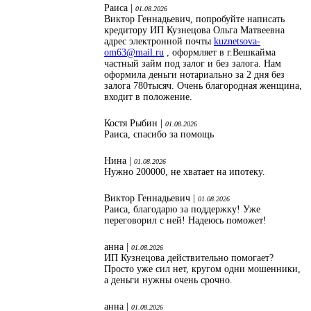
Раиса |
01.08.2026
Виктор Геннадьевич, попробуйте написать
кредитору ИП Кузнецова Ольга Матвеевна
адрес электронной почты
kuznetsova-
om63@mail.ru
, оформляет в г.Вешкайма
частный займ под залог и без залога. Нам
оформила деньги нотариально за 2 дня без
залога 780тысяч. Очень благородная женщина,
входит в положение.
Костя Рыбин |
01.08.2026
Раиса, спасибо за помощь
Нина |
01.08.2026
Нужно 200000, не хватает на ипотеку.
Виктор Геннадьевич |
01.08.2026
Раиса, благодарю за поддержку! Уже
переговорил с ней! Надеюсь поможет!
анна |
01.08.2026
ИП Кузнецова действительно помогает?
Просто уже сил нет, кругом одни мошенники,
а деньги нужны очень срочно.
анна |
01.08.2026