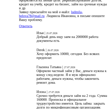
оформляется на любые цели: рефинансирование долгов,
кредит на учебу, кредит на бизнес, займ на срочные нужды
и др.
Заявку присылайте на мой е-майл:
ludmila-
belova78@mail.ru
Людмила Ивановна, в письме опишите
Вашу проблему.
Ответить
Илья |
25.07.2026
Добрый день ищу заем на 2000000 работа
документы есть
Derek |
26.07.2026
Хочу оформить 10000, сегодня. Без всяких
предоплат.
Глызина Татьяна |
27.07.2026
Оформлю частный займ у Вас, деньги нужны к
концу след.недели. Я и муж официално
работаем, деньги нужны, чтобы закончить
ремонт дома.
Илона |
27.07.2026
Срочно требуется деньги займ на 2 года. Сумма
160000. Прописка и официальное
трудоустройство имеется. Цель займа: закрыть
долги по микрофинансовым организациям.