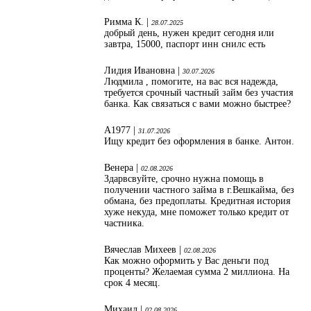
Римма К. |
28.07.2025
добрый день, нужен кредит сегодня или
завтра, 15000, паспорт инн снилс есть
Лидия Ивановна |
30.07.2026
Людмила , помогите, на вас вся надежда,
требуется срочный частный займ без участия
банка. Как связаться с вами можно быстрее?
А1977 |
31.07.2026
Ищу кредит без оформления в банке. Антон.
Венера |
02.08.2026
Здарвсвуйте, срочно нужна помощь в
получении частного займа в г.Вешкайма, без
обмана, без предоплаты. Кредитная история
хуже некуда, мне поможет только кредит от
частника.
Вячеслав Михеев |
02.08.2026
Как можно оформить у Вас деньги под
проценты? Желаемая сумма 2 миллиона. На
срок 4 месяц.
Михаил |
02.08.2026