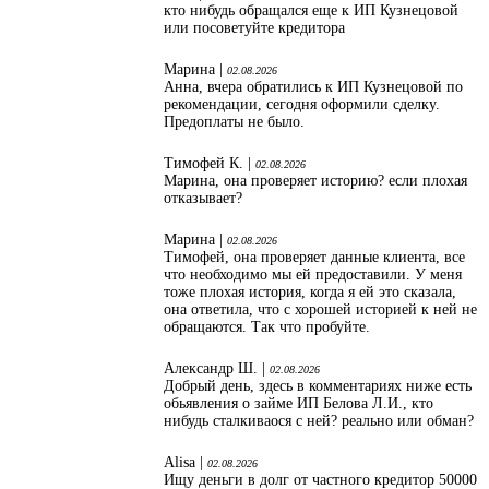
кто нибудь обращался еще к ИП Кузнецовой
или посоветуйте кредитора
Марина |
02.08.2026
Анна, вчера обратились к ИП Кузнецовой по
рекомендации, сегодня оформили сделку.
Предоплаты не было.
Тимофей К. |
02.08.2026
Марина, она проверяет историю? если плохая
отказывает?
Марина |
02.08.2026
Тимофей, она проверяет данные клиента, все
что необходимо мы ей предоставили. У меня
тоже плохая история, когда я ей это сказала,
она ответила, что с хорошей историей к ней не
обращаются. Так что пробуйте.
Александр Ш. |
02.08.2026
Добрый день, здесь в комментариях ниже есть
обьявления о займе ИП Белова Л.И., кто
нибудь сталкиваося с ней? реально или обман?
Alisa |
02.08.2026
Ищу деньги в долг от частного кредитор 50000