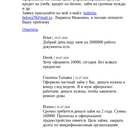
кредит на учебу, кредит на бизнес, займ на срочные нужды
и др.
Заявку присылайте на мой е-майл:
ludmila-
belova78@mail.ru
Людмила Ивановна, в письме опишите
Вашу проблему.
Ответить
Илья |
29.07.2026
Добрый день ищу заем на 2000000 работа
документы есть
Derek |
30.07.2026
Хочу оформить 10000, сегодня. Без всяких
предоплат.
Глызина Татьяна |
31.07.2026
Оформлю частный займ у Вас, деньги нужны к
концу след.недели. Я и муж официално
работаем, деньги нужны, чтобы закончить
ремонт дома.
Илона |
31.07.2026
Срочно требуется деньги займ на 2 года. Сумма
160000. Прописка и официальное
трудоустройство имеется. Цель займа: закрыть
долги по микрофинансовым организациям.