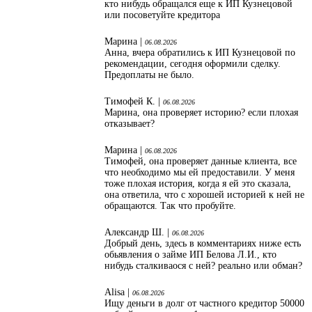
кто нибудь обращался еще к ИП Кузнецовой
или посоветуйте кредитора
Марина |
06.08.2026
Анна, вчера обратились к ИП Кузнецовой по
рекомендации, сегодня оформили сделку.
Предоплаты не было.
Тимофей К. |
06.08.2026
Марина, она проверяет историю? если плохая
отказывает?
Марина |
06.08.2026
Тимофей, она проверяет данные клиента, все
что необходимо мы ей предоставили. У меня
тоже плохая история, когда я ей это сказала,
она ответила, что с хорошей историей к ней не
обращаются. Так что пробуйте.
Александр Ш. |
06.08.2026
Добрый день, здесь в комментариях ниже есть
обьявления о займе ИП Белова Л.И., кто
нибудь сталкиваося с ней? реально или обман?
Alisa |
06.08.2026
Ищу деньги в долг от частного кредитор 50000