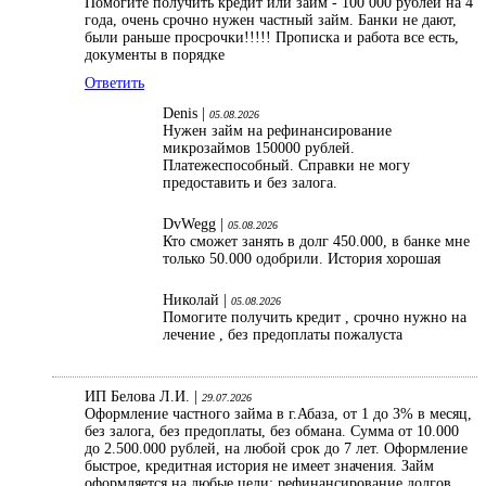
Помогите получить кредит или займ - 100 000 рублей на 4
года, очень срочно нужен частный займ. Банки не дают,
были раньше просрочки!!!!! Прописка и работа все есть,
документы в порядке
Ответить
Denis |
05.08.2026
Нужен займ на рефинансирование
микрозаймов 150000 рублей.
Платежеспособный. Справки не могу
предоставить и без залога.
DvWegg |
05.08.2026
Кто сможет занять в долг 450.000, в банке мне
только 50.000 одобрили. История хорошая
Николай |
05.08.2026
Помогите получить кредит , срочно нужно на
лечение , без предоплаты пожалуста
ИП Белова Л.И. |
29.07.2026
Оформление частного займа в г.Абаза, от 1 до 3% в месяц,
без залога, без предоплаты, без обмана. Сумма от 10.000
до 2.500.000 рублей, на любой срок до 7 лет. Оформление
быстрое, кредитная история не имеет значения. Займ
оформляется на любые цели: рефинансирование долгов,