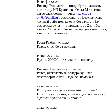
Раиса |
05.08.2026
Виктор Геннадьевич, попробуйте написать
кредитору ИП Кузнецова Ольга Матвеевна
адрес электронной почты
kuznetsova-
om63@mail.ru
, оформляет в г.Верхняя Хава
частный займ под залог и без залога. Нам
оформила деньги нотариально за 2 дня без
залога 780тысяч. Очень благородная женщина,
входит в положение.
Костя Рыбин |
05.08.2026
Раиса, спасибо за помощь
Нина |
05.08.2026
Нужно 200000, не хватает на ипотеку.
Виктор Геннадьевич |
05.08.2026
Раиса, благодарю за поддержку! Уже
переговорил с ней! Надеюсь поможет!
анна |
05.08.2026
ИП Кузнецова действительно помогает?
Просто уже сил нет, кругом одни мошенники,
а деньги нужны очень срочно.
анна |
05.08.2026