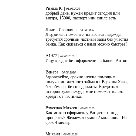
Римма К. |
01.08.2025
добрый день, нужен кредит сегодня или
завтра, 15000, паспорт инн снилс есть
Лидия Ивановна |
03.08.2026
Людмила , помогите, на вас вся надежда,
требуется срочный частный займ без участия
банка. Как связаться с вами можно быстрее?
А1977 |
04.08.2026
Ищу кредит без оформления в банке. Антон.
Венера |
06.08.2026
Здарвсвуйте, срочно нужна помощь в
получении частного займа в г.Верхняя Хава,
без обмана, без предоплаты. Кредитная
история хуже некуда, мне поможет только
кредит от частника.
Вячеслав Михеев |
06.08.2026
Как можно оформить у Вас деньги под
проценты? Желаемая сумма 2 миллиона. На
срок 4 месяц.
Михаил |
06.08.2026