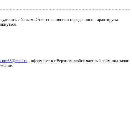
м судились с банком. Ответственность и порядочность гарантируем.
ликнуться.
a-om63@mail.ru
, оформляет в г.Верхневилюйск частный займ под залог
ложение.