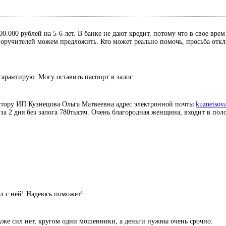
0.000 рублей на 5-6 лет. В банке не дают кредит, потому что в свое вре
, поручителей можем предложить. Кто может реально помочь, просьба отк
гарантирую. Могу оставить паспорт в залог.
итору ИП Кузнецова Ольга Матвеевна адрес электронной почты
kuznetsov
 за 2 дня без залога 780тысяч. Очень благородная женщина, входит в по
л с ней! Надеюсь поможет!
уже сил нет, кругом одни мошенники, а деньги нужны очень срочно.