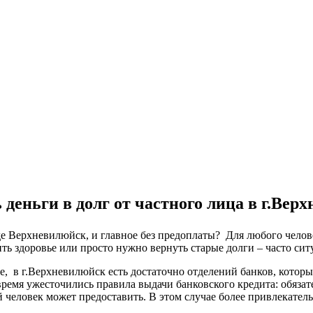
 деньги в долг от частного лица в г.Вер
оде Верхневилюйск, и главное без предоплаты? Для любого чело
ть здоровье или просто нужно вернуть старые долги – часто сит
ке, в г.Верхневилюйск есть достаточно отделений банков, кото
время ужесточились правила выдачи банковского кредита: обяза
 человек может предоставить. В этом случае более привлекател