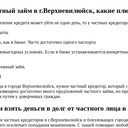
тный займ в г.Верхневилюйск, какие пл
мление кредита может уйти не один день, то у частных кредитор
диты
 как в банке. Часто достаточно одного паспорта
мовыгодных условиях. Если в банке устанавливаются конкретные
енежный займ.
й
ица в городе Верхневилюйск, нужен частный кредитор, который 
и размещено достаточно много предложений частного займа, но п
 путем у доверчивых граждан.
взять деньги в долг от частного лица в
 частных кредиторов в г.Верхневилюйск и близлежащих городах 
, что исключает попадания мошенников. С нашей помощью любо