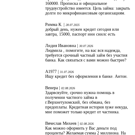
160000. Прописка и официальное
трудоустройство имеется. Цель займа: закрыть
долги по микрофинансовым организациям.
Римма К. |
28.07.2025
добрый день, нужен кредит сегодня или
завтра, 15000, паспорт инн снилс есть
Лидия Ивановна |
30.07.2026
Людмила , помогите, на вас вся надежда,
требуется срочный частный займ без участия
банка. Как связаться с вами можно быстрее?
А1977 |
31.07.2026
Ищу кредит без оформления в банке. Антон.
Венера |
02.08.2026
Здарвсвуйте, срочно нужна помощь в
получении частного займа в
г.Верхнетуломский, без обмана, без
предоплаты. Кредитная история хуже некуда,
мне поможет только кредит от частника.
Вячеслав Михеев |
02.08.2026
Как можно оформить у Вас деньги под
проценты? Желаемая сумма 2 миллиона. На