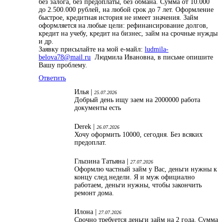
без залога, без предоплаты, без обмана. Сумма от 10.000
до 2.500.000 рублей, на любой срок до 7 лет. Оформление
быстрое, кредитная история не имеет значения. Займ
оформляется на любые цели: рефинансирование долгов,
кредит на учебу, кредит на бизнес, займ на срочные нужды
и др.
Заявку присылайте на мой е-майл:
ludmila-
belova78@mail.ru
Людмила Ивановна, в письме опишите
Вашу проблему.
Ответить
Илья |
25.07.2026
Добрый день ищу заем на 2000000 работа
документы есть
Derek |
26.07.2026
Хочу оформить 10000, сегодня. Без всяких
предоплат.
Глызина Татьяна |
27.07.2026
Оформлю частный займ у Вас, деньги нужны к
концу след.недели. Я и муж официално
работаем, деньги нужны, чтобы закончить
ремонт дома.
Илона |
27.07.2026
Срочно требуется деньги займ на 2 года. Сумма