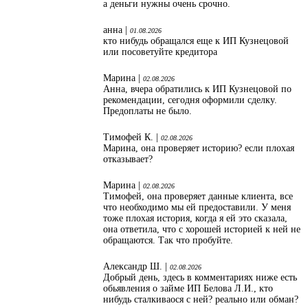
а деньги нужны очень срочно.
анна |
01.08.2026
кто нибудь обращался еще к ИП Кузнецовой
или посоветуйте кредитора
Марина |
02.08.2026
Анна, вчера обратились к ИП Кузнецовой по
рекомендации, сегодня оформили сделку.
Предоплаты не было.
Тимофей К. |
02.08.2026
Марина, она проверяет историю? если плохая
отказывает?
Марина |
02.08.2026
Тимофей, она проверяет данные клиента, все
что необходимо мы ей предоставили. У меня
тоже плохая история, когда я ей это сказала,
она ответила, что с хорошей историей к ней не
обращаются. Так что пробуйте.
Александр Ш. |
02.08.2026
Добрый день, здесь в комментариях ниже есть
обьявления о займе ИП Белова Л.И., кто
нибудь сталкиваося с ней? реально или обман?