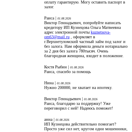
оплату гарантирую. Могу оставить паспорт в
залог.
Раиса |
01.08.2026
Виктор Геннадьевич, попробуйте написать
кредитору ИП Кузнецова Ольга Матвеевна
адрес электронной почты
kuznetsova-
om63@mail.ru
, оформляет в
г.Верхнетуломский частный займ под залог и
без залога. Нам оформила деньги нотариально
за 2 дня без залога 780тысяч. Очень
благородная женщина, входит в положение.
Костя Рыбин |
01.08.2026
Раиса, спасибо за помощь
Нина |
01.08.2026
Нужно 200000, не хватает на ипотеку.
Виктор Геннадьевич |
01.08.2026
Раиса, благодарю за поддержку! Уже
переговорил с ней! Надеюсь поможет!
анна |
01.08.2026
ИП Кузнецова действительно помогает?
Просто уже сил нет, кругом одни мошенники,