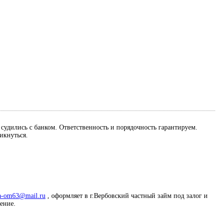
м судились с банком. Ответственность и порядочность гарантируем.
ликнуться.
a-om63@mail.ru
, оформляет в г.Вербовский частный займ под залог и
жение.