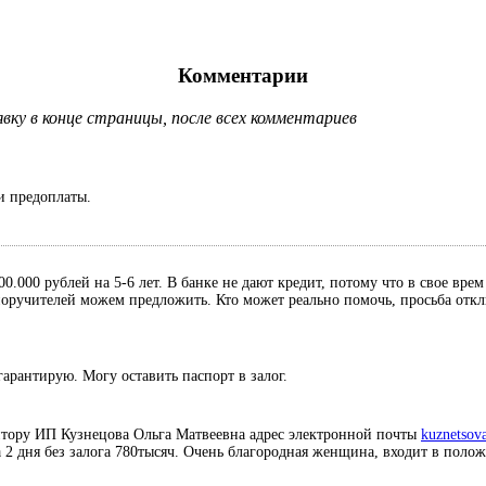
Комментарии
ку в конце страницы, после всех комментариев
и предоплаты.
0.000 рублей на 5-6 лет. В банке не дают кредит, потому что в свое вре
, поручителей можем предложить. Кто может реально помочь, просьба отк
гарантирую. Могу оставить паспорт в залог.
итору ИП Кузнецова Ольга Матвеевна адрес электронной почты
kuznetsov
а 2 дня без залога 780тысяч. Очень благородная женщина, входит в поло