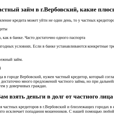
астный займ в г.Вербовский, какие плюс
мление кредита может уйти не один день, то у частных кредитор
диты
 как в банке. Часто достаточно одного паспорта
годных условиях. Если в банке устанавливаются конкретные тре
енежный займ.
й
ца в городе Вербовский, нужен частный кредитор, который согла
о достаточно много предложений частного займа, но при дальне
ем у доверчивых граждан.
м взять деньги в долг от частного лица 
частных кредиторов в г.Вербовский и близлежащих городах в е
, что исключает попадания мошенников. С нашей помощью любо