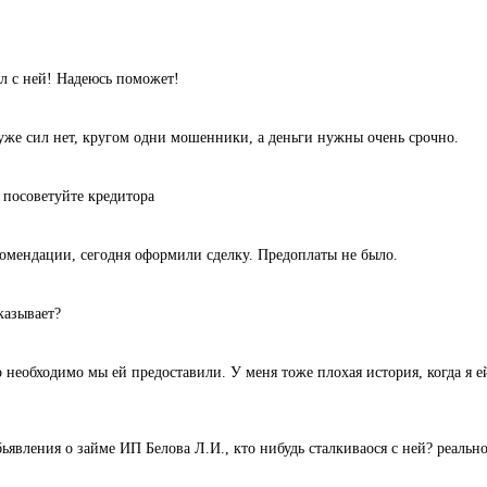
л с ней! Надеюсь поможет!
уже сил нет, кругом одни мошенники, а деньги нужны очень срочно.
 посоветуйте кредитора
комендации, сегодня оформили сделку. Предоплаты не было.
казывает?
 необходимо мы ей предоставили. У меня тоже плохая история, когда я ей
ьявления о займе ИП Белова Л.И., кто нибудь сталкиваося с ней? реальн