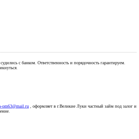
м судились с банком. Ответственность и порядочность гарантируем.
ликнуться.
a-om63@mail.ru
, оформляет в г.Великие Луки частный займ под залог и
жение.