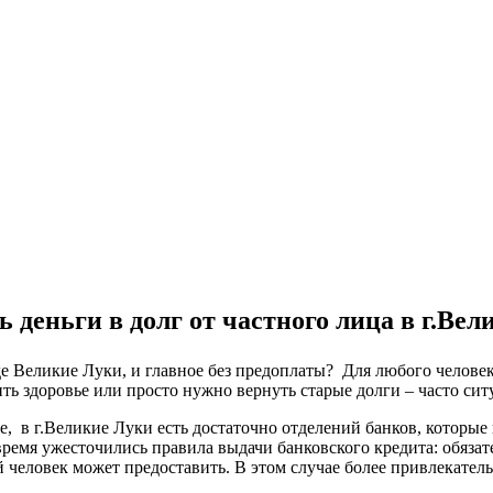
 деньги в долг от частного лица в г.Ве
оде Великие Луки, и главное без предоплаты? Для любого челове
ть здоровье или просто нужно вернуть старые долги – часто сит
ке, в г.Великие Луки есть достаточно отделений банков, которы
время ужесточились правила выдачи банковского кредита: обяза
 человек может предоставить. В этом случае более привлекател