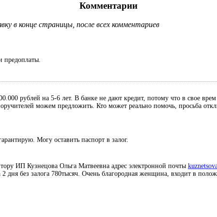
Комментарии
ку в конце страницы, после всех комментариев
и предоплаты.
0.000 рублей на 5-6 лет. В банке не дают кредит, потому что в свое вре
, поручителей можем предложить. Кто может реально помочь, просьба отк
гарантирую. Могу оставить паспорт в залог.
итору ИП Кузнецова Ольга Матвеевна адрес электронной почты
kuznetsov
а 2 дня без залога 780тысяч. Очень благородная женщина, входит в поло