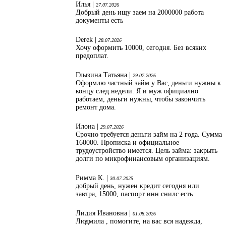
Илья |
27.07.2026
Добрый день ищу заем на 2000000 работа
документы есть
Derek |
28.07.2026
Хочу оформить 10000, сегодня. Без всяких
предоплат.
Глызина Татьяна |
29.07.2026
Оформлю частный займ у Вас, деньги нужны к
концу след.недели. Я и муж официално
работаем, деньги нужны, чтобы закончить
ремонт дома.
Илона |
29.07.2026
Срочно требуется деньги займ на 2 года. Сумма
160000. Прописка и официальное
трудоустройство имеется. Цель займа: закрыть
долги по микрофинансовым организациям.
Римма К. |
30.07.2025
добрый день, нужен кредит сегодня или
завтра, 15000, паспорт инн снилс есть
Лидия Ивановна |
01.08.2026
Людмила , помогите, на вас вся надежда,