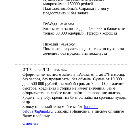
микрозаймов 150000 рублей.
Платежеспособный. Справки не могу
предоставить и без залога.
DvWegg |
03.08.2026
Кто сможет занять в долг 450.000, в банке мне
только 50.000 одобрили. История хорошая
Николай |
03.08.2026
Помогите получить кредит , срочно нужно на
лечение , без предоплаты пожалуста
ИП Белова Л.И. |
27.07.2026
Оформление частного займа в г.Абаза, от 1 до 3% в месяц,
без залога, без предоплаты, без обмана. Сумма от 10.000
до 2.500.000 рублей, на любой срок до 7 лет. Оформление
быстрое, кредитная история не имеет значения. Займ
оформляется на любые цели: рефинансирование долгов,
кредит на учебу, кредит на бизнес, займ на срочные нужды
и др.
Заявку присылайте на мой е-майл:
ludmila-
belova78@mail.ru
Людмила Ивановна, в письме опишите
Вашу проблему.
Ответить