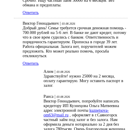
Срочно. Ищу частный займ 30000 на 6 месяцев. Без
обмана и предоплаты.
Ответить
Виктор Геннадьевич |
03.08.2026
Добрый день! Семье требуется срочная денежная помощь -
700.000 рублей на 5-6 лет. В банке не дают кредит, потому
что в свое врем судились с банком. Ответственность и
порядочность гарантируем. Прописка в городе 39 лет.
Работа официальная. Залога нет, поручителей можем
предложить. Кто может реально помочь, просьба
откликнуться.
Ответить
Алим |
03.08.2026
Здравствуйте! нужно 25000 на 2 месяца,
оплату гарантирую. Могу оставить паспорт в
залог.
Раиса |
03.08.2026
Виктор Геннадьевич, попробуйте написать
кредитору ИП Кузнецова Ольга Матвеевна
адрес электронной почты
kuznetsova-
om63@mail.ru
, оформляет в г.Саяногорск
частный займ под залог и без залога. Нам
оформила деньги нотариально за 2 дня без
залога 780тысяч. Очень благородная женщина,