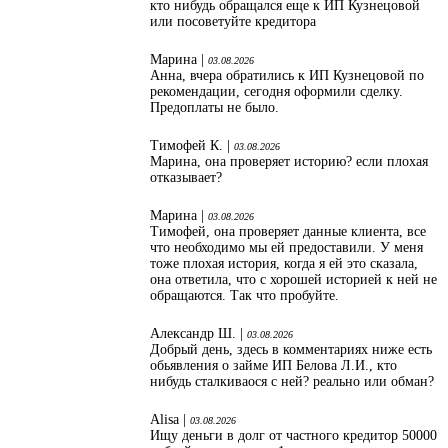
кто нибудь обращался еще к ИП Кузнецовой
или посоветуйте кредитора
Марина |
03.08.2026
Анна, вчера обратились к ИП Кузнецовой по
рекомендации, сегодня оформили сделку.
Предоплаты не было.
Тимофей К. |
03.08.2026
Марина, она проверяет историю? если плохая
отказывает?
Марина |
03.08.2026
Тимофей, она проверяет данные клиента, все
что необходимо мы ей предоставили. У меня
тоже плохая история, когда я ей это сказала,
она ответила, что с хорошей историей к ней не
обращаются. Так что пробуйте.
Александр Ш. |
03.08.2026
Добрый день, здесь в комментариях ниже есть
обьявления о займе ИП Белова Л.И., кто
нибудь сталкиваося с ней? реально или обман?
Alisa |
03.08.2026
Ищу деньги в долг от частного кредитор 50000