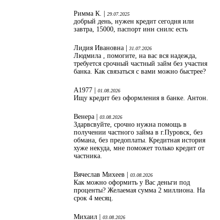
Римма К. |
29.07.2025
добрый день, нужен кредит сегодня или
завтра, 15000, паспорт инн снилс есть
Лидия Ивановна |
31.07.2026
Людмила , помогите, на вас вся надежда,
требуется срочный частный займ без участия
банка. Как связаться с вами можно быстрее?
А1977 |
01.08.2026
Ищу кредит без оформления в банке. Антон.
Венера |
03.08.2026
Здарвсвуйте, срочно нужна помощь в
получении частного займа в г.Пуровск, без
обмана, без предоплаты. Кредитная история
хуже некуда, мне поможет только кредит от
частника.
Вячеслав Михеев |
03.08.2026
Как можно оформить у Вас деньги под
проценты? Желаемая сумма 2 миллиона. На
срок 4 месяц.
Михаил |
03.08.2026