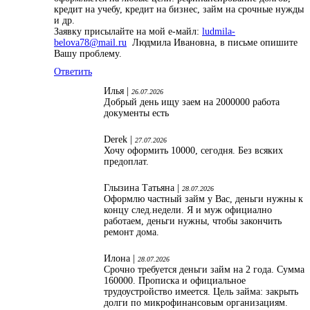
кредит на учебу, кредит на бизнес, займ на срочные нужды
и др.
Заявку присылайте на мой е-майл:
ludmila-
belova78@mail.ru
Людмила Ивановна, в письме опишите
Вашу проблему.
Ответить
Илья |
26.07.2026
Добрый день ищу заем на 2000000 работа
документы есть
Derek |
27.07.2026
Хочу оформить 10000, сегодня. Без всяких
предоплат.
Глызина Татьяна |
28.07.2026
Оформлю частный займ у Вас, деньги нужны к
концу след.недели. Я и муж официално
работаем, деньги нужны, чтобы закончить
ремонт дома.
Илона |
28.07.2026
Срочно требуется деньги займ на 2 года. Сумма
160000. Прописка и официальное
трудоустройство имеется. Цель займа: закрыть
долги по микрофинансовым организациям.