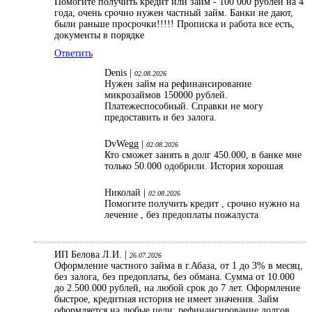
Помогите получить кредит или займ - 100 000 рублей на 4
года, очень срочно нужен частный займ. Банки не дают,
были раньше просрочки!!!!! Прописка и работа все есть,
документы в порядке
Ответить
Denis |
02.08.2026
Нужен займ на рефинансирование
микрозаймов 150000 рублей.
Платежеспособный. Справки не могу
предоставить и без залога.
DvWegg |
02.08.2026
Кто сможет занять в долг 450.000, в банке мне
только 50.000 одобрили. История хорошая
Николай |
02.08.2026
Помогите получить кредит , срочно нужно на
лечение , без предоплаты пожалуста
ИП Белова Л.И. |
26.07.2026
Оформление частного займа в г.Абаза, от 1 до 3% в месяц,
без залога, без предоплаты, без обмана. Сумма от 10.000
до 2.500.000 рублей, на любой срок до 7 лет. Оформление
быстрое, кредитная история не имеет значения. Займ
оформляется на любые цели: рефинансирование долгов,