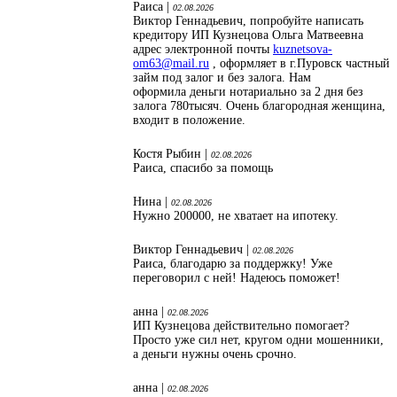
Раиса |
02.08.2026
Виктор Геннадьевич, попробуйте написать
кредитору ИП Кузнецова Ольга Матвеевна
адрес электронной почты
kuznetsova-
om63@mail.ru
, оформляет в г.Пуровск частный
займ под залог и без залога. Нам
оформила деньги нотариально за 2 дня без
залога 780тысяч. Очень благородная женщина,
входит в положение.
Костя Рыбин |
02.08.2026
Раиса, спасибо за помощь
Нина |
02.08.2026
Нужно 200000, не хватает на ипотеку.
Виктор Геннадьевич |
02.08.2026
Раиса, благодарю за поддержку! Уже
переговорил с ней! Надеюсь поможет!
анна |
02.08.2026
ИП Кузнецова действительно помогает?
Просто уже сил нет, кругом одни мошенники,
а деньги нужны очень срочно.
анна |
02.08.2026