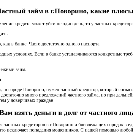
астный займ в г.Поворино, какие плюс
мление кредита может уйти не один день, то у частных кредитор
диты
 как в банке. Часто достаточно одного паспорта
одных условиях. Если в банке устанавливаются конкретные требо
енежный займ.
й
ица в городе Поворино, нужен частный кредитор, который соглас
о достаточно много предложений частного займа, но при дальне
ем у доверчивых граждан.
м взять деньги в долг от частного лиц
частных кредиторов в г.Поворино и близлежащих городах в еди
, что исключает попадания мошенников. С нашей помощью любо