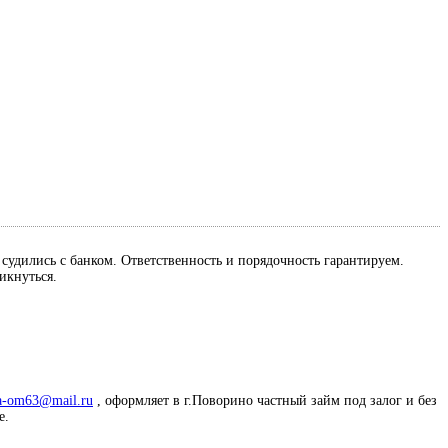
м судились с банком. Ответственность и порядочность гарантируем.
ликнуться.
a-om63@mail.ru
, оформляет в г.Поворино частный займ под залог и без
е.