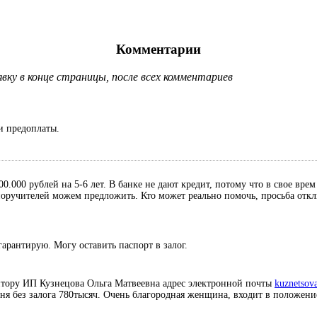
Комментарии
ку в конце страницы, после всех комментариев
и предоплаты.
0.000 рублей на 5-6 лет. В банке не дают кредит, потому что в свое вре
, поручителей можем предложить. Кто может реально помочь, просьба отк
гарантирую. Могу оставить паспорт в залог.
итору ИП Кузнецова Ольга Матвеевна адрес электронной почты
kuznetsov
дня без залога 780тысяч. Очень благородная женщина, входит в положени