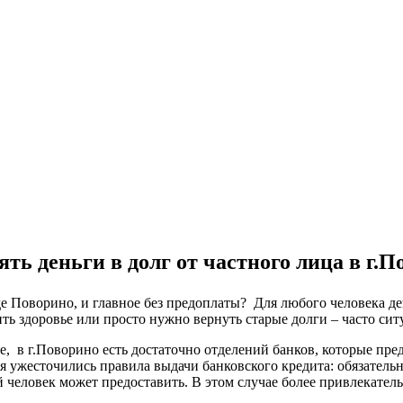
ть деньги в долг от частного лица в г.
оде Поворино, и главное без предоплаты? Для любого человека д
ть здоровье или просто нужно вернуть старые долги – часто сит
ке, в г.Поворино есть достаточно отделений банков, которые пр
я ужесточились правила выдачи банковского кредита: обязатель
 человек может предоставить. В этом случае более привлекател