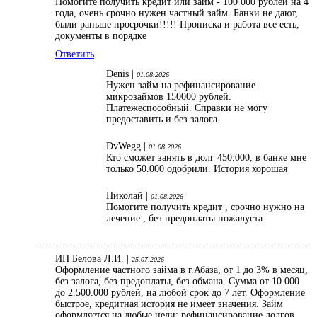
Помогите получить кредит или займ - 100 000 рублей на 4
года, очень срочно нужен частный займ. Банки не дают,
были раньше просрочки!!!!! Прописка и работа все есть,
документы в порядке
Ответить
Denis |
01.08.2026
Нужен займ на рефинансирование
микрозаймов 150000 рублей.
Платежеспособный. Справки не могу
предоставить и без залога.
DvWegg |
01.08.2026
Кто сможет занять в долг 450.000, в банке мне
только 50.000 одобрили. История хорошая
Николай |
01.08.2026
Помогите получить кредит , срочно нужно на
лечение , без предоплаты пожалуста
ИП Белова Л.И. |
25.07.2026
Оформление частного займа в г.Абаза, от 1 до 3% в месяц,
без залога, без предоплаты, без обмана. Сумма от 10.000
до 2.500.000 рублей, на любой срок до 7 лет. Оформление
быстрое, кредитная история не имеет значения. Займ
оформляется на любые цели: рефинансирование долгов,