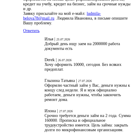
кредит на учебу, кредит на бизнес, займ на срочные нужды
и др.
Заявку присылайте на мой е-майл:
ludmila-
belova78@mail.ru
Людмила Ивановна, в письме опишите
Вашу проблему.
Ответить
Илья |
25.07.2026
Добрый день ищу заем на 2000000 работа
документы есть
Derek |
26.07.2026
Хочу оформить 10000, сегодня. Без всяких
предоплат.
Глызина Татьяна |
27.07.2026
Оформлю частный займ у Вас, деньги нужны к
концу след.недели. Я и муж официално
работаем, деньги нужны, чтобы закончить
ремонт дома.
Илона |
27.07.2026
Срочно требуется деньги займ на 2 года. Сумма
160000. Прописка и официальное
трудоустройство имеется. Цель займа: закрыть
долги по микрофинансовым организациям.