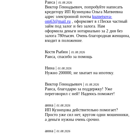
Раиса |
01.08.2026
Виктор Геннадьевич, попробуйте написать
кредитору ИП Кузнецова Ольга Матвеевна
адрес электронной почты
kuznetsova-
om63@mail.ru
, оформляет в г.Пески частный
займ под залог и без залога. Нам
оформила деньги нотариально за 2 дня без
залога 780тысяч. Очень благородная женщина,
входит в положение.
Костя Рыбин |
01.08.2026
Раиса, спасибо за помощь
Нина |
01.08.2026
Нужно 200000, не хватает на ипотеку.
Виктор Геннадьевич |
01.08.2026
Раиса, благодарю за поддержку! Уже
переговорил с ней! Надеюсь поможет!
анна |
01.08.2026
ИП Кузнецова действительно помогает?
Просто уже сил нет, кругом одни мошенники,
а деньги нужны очень срочно.
анна |
01.08.2026