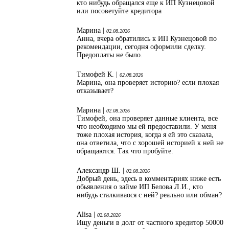
кто нибудь обращался еще к ИП Кузнецовой
или посоветуйте кредитора
Марина |
02.08.2026
Анна, вчера обратились к ИП Кузнецовой по
рекомендации, сегодня оформили сделку.
Предоплаты не было.
Тимофей К. |
02.08.2026
Марина, она проверяет историю? если плохая
отказывает?
Марина |
02.08.2026
Тимофей, она проверяет данные клиента, все
что необходимо мы ей предоставили. У меня
тоже плохая история, когда я ей это сказала,
она ответила, что с хорошей историей к ней не
обращаются. Так что пробуйте.
Александр Ш. |
02.08.2026
Добрый день, здесь в комментариях ниже есть
обьявления о займе ИП Белова Л.И., кто
нибудь сталкиваося с ней? реально или обман?
Alisa |
02.08.2026
Ищу деньги в долг от частного кредитор 50000