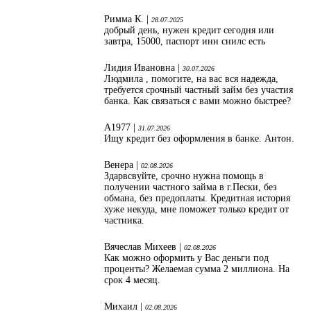
Римма К. |
28.07.2025
добрый день, нужен кредит сегодня или
завтра, 15000, паспорт инн снилс есть
Лидия Ивановна |
30.07.2026
Людмила , помогите, на вас вся надежда,
требуется срочный частный займ без участия
банка. Как связаться с вами можно быстрее?
А1977 |
31.07.2026
Ищу кредит без оформления в банке. Антон.
Венера |
02.08.2026
Здарвсвуйте, срочно нужна помощь в
получении частного займа в г.Пески, без
обмана, без предоплаты. Кредитная история
хуже некуда, мне поможет только кредит от
частника.
Вячеслав Михеев |
02.08.2026
Как можно оформить у Вас деньги под
проценты? Желаемая сумма 2 миллиона. На
срок 4 месяц.
Михаил |
02.08.2026