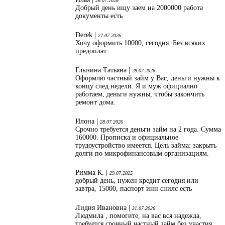
26.07.2026
Добрый день ищу заем на 2000000 работа
документы есть
Derek |
27.07.2026
Хочу оформить 10000, сегодня. Без всяких
предоплат.
Глызина Татьяна |
28.07.2026
Оформлю частный займ у Вас, деньги нужны к
концу след.недели. Я и муж официално
работаем, деньги нужны, чтобы закончить
ремонт дома.
Илона |
28.07.2026
Срочно требуется деньги займ на 2 года. Сумма
160000. Прописка и официальное
трудоустройство имеется. Цель займа: закрыть
долги по микрофинансовым организациям.
Римма К. |
29.07.2025
добрый день, нужен кредит сегодня или
завтра, 15000, паспорт инн снилс есть
Лидия Ивановна |
31.07.2026
Людмила , помогите, на вас вся надежда,
требуется срочный частный займ без участия