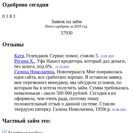
Одобрено сегодня
0
1
8
1
Заявок на займ
Итого одобрено за 2019 год:
57930
Отзывы
Катя
, Геленджик
Сервис помог, ставлю 5.
13.05.2025
Регина Х.
, Уфа
Нашел кредитора, который дал деньги,
без залога, под 6%.
12.10.2025
Галина Николаевна
, Новочеркасск
Мне понравилась
идея сайта, все сработано хорошо. Я оставила заявку,
мне перезвонил менеджер, мы обсудили условия, по
которым бы я хотела получить займ. Сумма требовалась
немаленькая - около 500 000 рублей. Сегодня я их
оформила, чем очень рада, поэтому пишу
положительный отзыв о данной системе. Ставлю
твердуую пятерку. Галина Николаевна, 1959г.р.
01.06.2025
Частный займ это:
Быстро и удобно