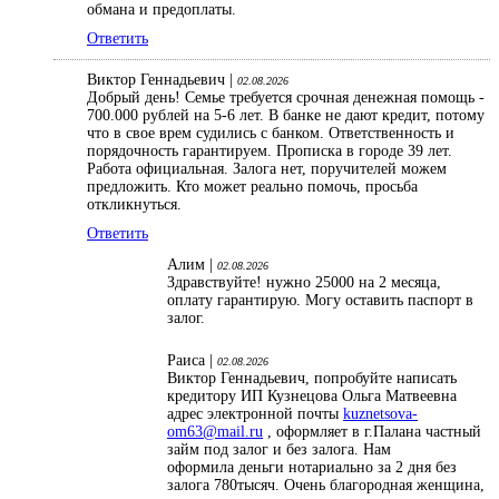
обмана и предоплаты.
Ответить
Виктор Геннадьевич |
02.08.2026
Добрый день! Семье требуется срочная денежная помощь -
700.000 рублей на 5-6 лет. В банке не дают кредит, потому
что в свое врем судились с банком. Ответственность и
порядочность гарантируем. Прописка в городе 39 лет.
Работа официальная. Залога нет, поручителей можем
предложить. Кто может реально помочь, просьба
откликнуться.
Ответить
Алим |
02.08.2026
Здравствуйте! нужно 25000 на 2 месяца,
оплату гарантирую. Могу оставить паспорт в
залог.
Раиса |
02.08.2026
Виктор Геннадьевич, попробуйте написать
кредитору ИП Кузнецова Ольга Матвеевна
адрес электронной почты
kuznetsova-
om63@mail.ru
, оформляет в г.Палана частный
займ под залог и без залога. Нам
оформила деньги нотариально за 2 дня без
залога 780тысяч. Очень благородная женщина,