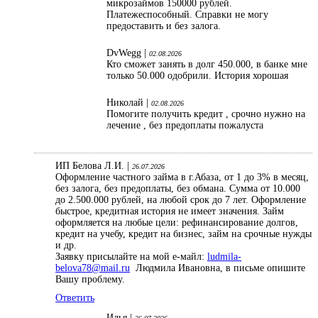
микрозаймов 150000 рублей.
Платежеспособный. Справки не могу
предоставить и без залога.
DvWegg |
02.08.2026
Кто сможет занять в долг 450.000, в банке мне
только 50.000 одобрили. История хорошая
Николай |
02.08.2026
Помогите получить кредит , срочно нужно на
лечение , без предоплаты пожалуста
ИП Белова Л.И. |
26.07.2026
Оформление частного займа в г.Абаза, от 1 до 3% в месяц,
без залога, без предоплаты, без обмана. Сумма от 10.000
до 2.500.000 рублей, на любой срок до 7 лет. Оформление
быстрое, кредитная история не имеет значения. Займ
оформляется на любые цели: рефинансирование долгов,
кредит на учебу, кредит на бизнес, займ на срочные нужды
и др.
Заявку присылайте на мой е-майл:
ludmila-
belova78@mail.ru
Людмила Ивановна, в письме опишите
Вашу проблему.
Ответить
Илья |