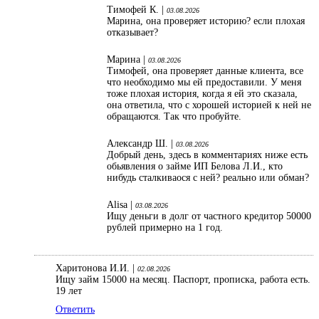
Тимофей К. |
03.08.2026
Марина, она проверяет историю? если плохая
отказывает?
Марина |
03.08.2026
Тимофей, она проверяет данные клиента, все
что необходимо мы ей предоставили. У меня
тоже плохая история, когда я ей это сказала,
она ответила, что с хорошей историей к ней не
обращаются. Так что пробуйте.
Александр Ш. |
03.08.2026
Добрый день, здесь в комментариях ниже есть
обьявления о займе ИП Белова Л.И., кто
нибудь сталкиваося с ней? реально или обман?
Alisa |
03.08.2026
Ищу деньги в долг от частного кредитор 50000
рублей примерно на 1 год.
Харитонова И.И. |
02.08.2026
Ищу займ 15000 на месяц. Паспорт, прописка, работа есть.
19 лет
Ответить