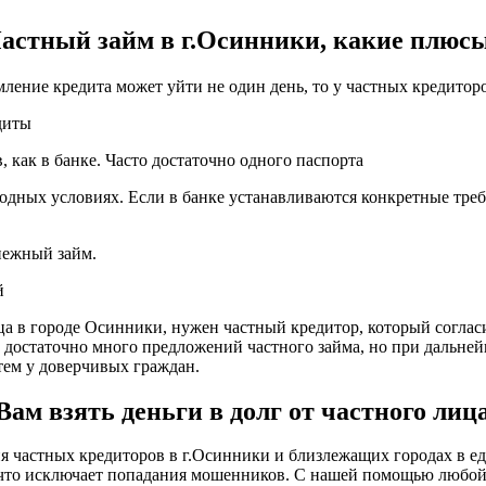
астный займ в г.Осинники, какие плюс
мление кредита может уйти не один день, то у частных кредитор
диты
 как в банке. Часто достаточно одного паспорта
одных условиях. Если в банке устанавливаются конкретные треб
енежный займ.
й
ица в городе Осинники, нужен частный кредитор, который соглас
о достаточно много предложений частного займа, но при дальне
ем у доверчивых граждан.
м взять деньги в долг от частного лиц
частных кредиторов в г.Осинники и близлежащих городах в еди
, что исключает попадания мошенников. С нашей помощью любо