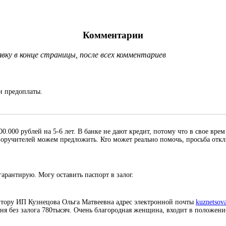
Комментарии
ку в конце страницы, после всех комментариев
и предоплаты.
0.000 рублей на 5-6 лет. В банке не дают кредит, потому что в свое вре
, поручителей можем предложить. Кто может реально помочь, просьба отк
гарантирую. Могу оставить паспорт в залог.
итору ИП Кузнецова Ольга Матвеевна адрес электронной почты
kuznetsov
дня без залога 780тысяч. Очень благородная женщина, входит в положени