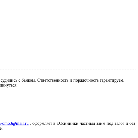
м судились с банком. Ответственность и порядочность гарантируем.
ликнуться.
a-om63@mail.ru
, оформляет в г.Осинники частный займ под залог и без
е.