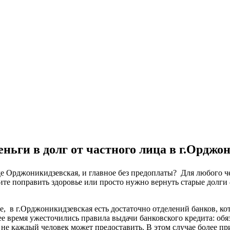
еньги в долг от частного лица в г.Орджо
оде Орджоникидзевская, и главное без предоплаты? Для любого 
ите поправить здоровье или просто нужно вернуть старые долги 
ке, в г.Орджоникидзевская есть достаточно отделений банков, 
ее время ужесточились правила выдачи банковского кредита: об
 не каждый человек может предоставить. В этом случае более п