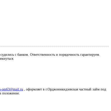
м судились с банком. Ответственность и порядочность гарантируем.
ликнуться.
a-om63@mail.ru
, оформляет в г.Орджоникидзевская частный займ под
 в положение.