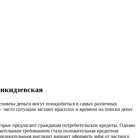
никидзевская
человека деньги могут понадобиться в самых различных
– часто ситуации застают врасплох и времени на поиски денег
которые предлагают гражданам потребительские кредиты. Однако
язательным требованием стала положительная кредитная
ривлекательным выглядит вариант оформить займ от частного