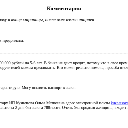
Комментарии
ку в конце страницы, после всех комментариев
и предоплаты.
0.000 рублей на 5-6 лет. В банке не дают кредит, потому что в свое вре
, поручителей можем предложить. Кто может реально помочь, просьба отк
гарантирую. Могу оставить паспорт в залог.
итору ИП Кузнецова Ольга Матвеевна адрес электронной почты
kuznetsov
иально за 2 дня без залога 780тысяч. Очень благородная женщина, входит