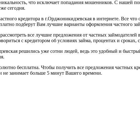
уникальность, что исключает попадания мошенников. С нашей 
же сегодня.
астного кредитора в г.Орджоникидзевская в интернете. Все что о
сплатно подберут Вам лучшие варианты оформления частного за
рассмотреть все лучшие предложения от частных займодателей 
ориться с кредитором об условиях займа, процентах и сроках, с
идзевская решились уже сотни людей, ведь это удобный и быст
я.
бсолютно бесплатна. Чтобы получить все предложения частных к
 и не занимает больше 5 минут Вашего времени.