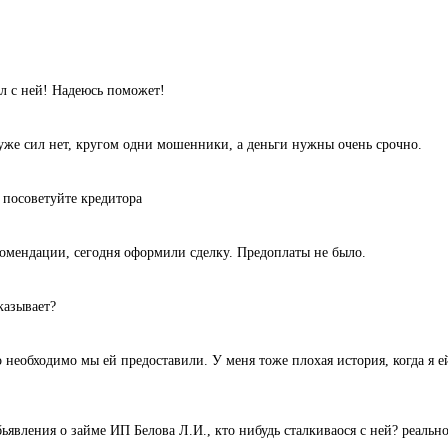
л с ней! Надеюсь поможет!
уже сил нет, кругом одни мошенники, а деньги нужны очень срочно.
 посоветуйте кредитора
комендации, сегодня оформили сделку. Предоплаты не было.
казывает?
 необходимо мы ей предоставили. У меня тоже плохая история, когда я ей
ьявления о займе ИП Белова Л.И., кто нибудь сталкиваося с ней? реальн