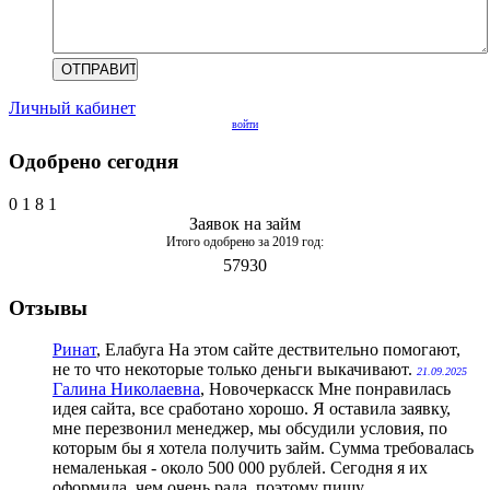
Личный кабинет
войти
Одобрено сегодня
0
1
8
1
Заявок на займ
Итого одобрено за 2019 год:
57930
Отзывы
Ринат
, Елабуга
На этом сайте дествительно помогают,
не то что некоторые только деньги выкачивают.
21.09.2025
Галина Николаевна
, Новочеркасск
Мне понравилась
идея сайта, все сработано хорошо. Я оставила заявку,
мне перезвонил менеджер, мы обсудили условия, по
которым бы я хотела получить займ. Сумма требовалась
немаленькая - около 500 000 рублей. Сегодня я их
оформила, чем очень рада, поэтому пишу