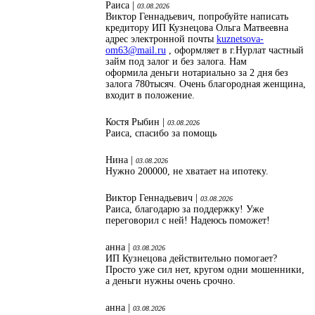
Раиса |
03.08.2026
Виктор Геннадьевич, попробуйте написать
кредитору ИП Кузнецова Ольга Матвеевна
адрес электронной почты
kuznetsova-
om63@mail.ru
, оформляет в г.Нурлат частный
займ под залог и без залога. Нам
оформила деньги нотариально за 2 дня без
залога 780тысяч. Очень благородная женщина,
входит в положение.
Костя Рыбин |
03.08.2026
Раиса, спасибо за помощь
Нина |
03.08.2026
Нужно 200000, не хватает на ипотеку.
Виктор Геннадьевич |
03.08.2026
Раиса, благодарю за поддержку! Уже
переговорил с ней! Надеюсь поможет!
анна |
03.08.2026
ИП Кузнецова действительно помогает?
Просто уже сил нет, кругом одни мошенники,
а деньги нужны очень срочно.
анна |
03.08.2026