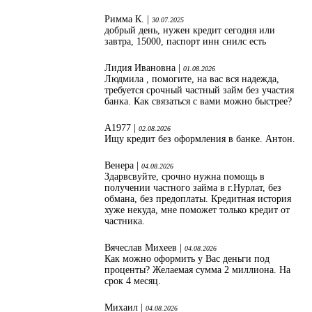
Римма К. |
30.07.2025
добрый день, нужен кредит сегодня или
завтра, 15000, паспорт инн снилс есть
Лидия Ивановна |
01.08.2026
Людмила , помогите, на вас вся надежда,
требуется срочный частный займ без участия
банка. Как связаться с вами можно быстрее?
А1977 |
02.08.2026
Ищу кредит без оформления в банке. Антон.
Венера |
04.08.2026
Здарвсвуйте, срочно нужна помощь в
получении частного займа в г.Нурлат, без
обмана, без предоплаты. Кредитная история
хуже некуда, мне поможет только кредит от
частника.
Вячеслав Михеев |
04.08.2026
Как можно оформить у Вас деньги под
проценты? Желаемая сумма 2 миллиона. На
срок 4 месяц.
Михаил |
04.08.2026