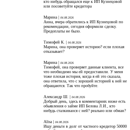
кто нибудь обращался еще к ИП Кузнецовой
или посоветуйте кредитора
Марина |
04.08.2026
Анна, вчера обратились к ИП Кузнецовой по
рекомендации, сегодня оформили сделку.
Предоплаты не было.
Тимофей К. |
04.08.2026
Марина, она проверяет историю? если плохая
отказывает?
Марина |
04.08.2026
Тимофей, она проверяет данные клиента, все
что необходимо мы ей предоставили. У меня
тоже плохая история, когда я ей это сказала,
она ответила, что с хорошей историей к ней не
обращаются. Так что пробуйте.
Александр Ш. |
04.08.2026
Добрый день, здесь в комментариях ниже есть
обьявления о займе ИП Белова Л.И., кто
нибудь сталкиваося с ней? реально или обман?
Alisa |
04.08.2026
Ищу деньги в долг от частного кредитор 50000