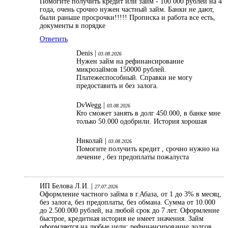
Помогите получить кредит или займ - 100 000 рублей на 4
года, очень срочно нужен частный займ. Банки не дают,
были раньше просрочки!!!!! Прописка и работа все есть,
документы в порядке
Ответить
Denis |
03.08.2026
Нужен займ на рефинансирование
микрозаймов 150000 рублей.
Платежеспособный. Справки не могу
предоставить и без залога.
DvWegg |
03.08.2026
Кто сможет занять в долг 450.000, в банке мне
только 50.000 одобрили. История хорошая
Николай |
03.08.2026
Помогите получить кредит , срочно нужно на
лечение , без предоплаты пожалуста
ИП Белова Л.И. |
27.07.2026
Оформление частного займа в г.Абаза, от 1 до 3% в месяц,
без залога, без предоплаты, без обмана. Сумма от 10.000
до 2.500.000 рублей, на любой срок до 7 лет. Оформление
быстрое, кредитная история не имеет значения. Займ
оформляется на любые цели: рефинансирование долгов,