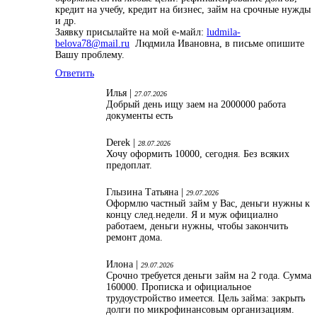
кредит на учебу, кредит на бизнес, займ на срочные нужды
и др.
Заявку присылайте на мой е-майл:
ludmila-
belova78@mail.ru
Людмила Ивановна, в письме опишите
Вашу проблему.
Ответить
Илья |
27.07.2026
Добрый день ищу заем на 2000000 работа
документы есть
Derek |
28.07.2026
Хочу оформить 10000, сегодня. Без всяких
предоплат.
Глызина Татьяна |
29.07.2026
Оформлю частный займ у Вас, деньги нужны к
концу след.недели. Я и муж официално
работаем, деньги нужны, чтобы закончить
ремонт дома.
Илона |
29.07.2026
Срочно требуется деньги займ на 2 года. Сумма
160000. Прописка и официальное
трудоустройство имеется. Цель займа: закрыть
долги по микрофинансовым организациям.