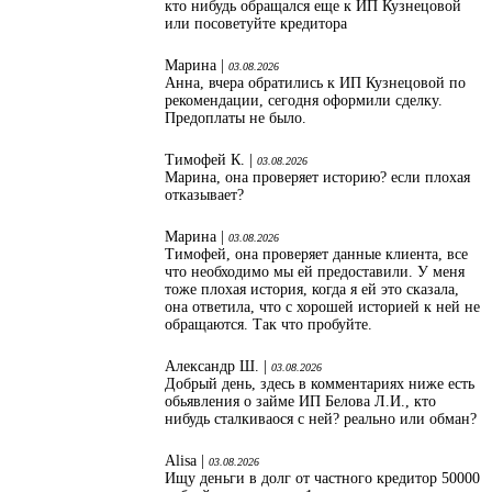
кто нибудь обращался еще к ИП Кузнецовой
или посоветуйте кредитора
Марина |
03.08.2026
Анна, вчера обратились к ИП Кузнецовой по
рекомендации, сегодня оформили сделку.
Предоплаты не было.
Тимофей К. |
03.08.2026
Марина, она проверяет историю? если плохая
отказывает?
Марина |
03.08.2026
Тимофей, она проверяет данные клиента, все
что необходимо мы ей предоставили. У меня
тоже плохая история, когда я ей это сказала,
она ответила, что с хорошей историей к ней не
обращаются. Так что пробуйте.
Александр Ш. |
03.08.2026
Добрый день, здесь в комментариях ниже есть
обьявления о займе ИП Белова Л.И., кто
нибудь сталкиваося с ней? реально или обман?
Alisa |
03.08.2026
Ищу деньги в долг от частного кредитор 50000