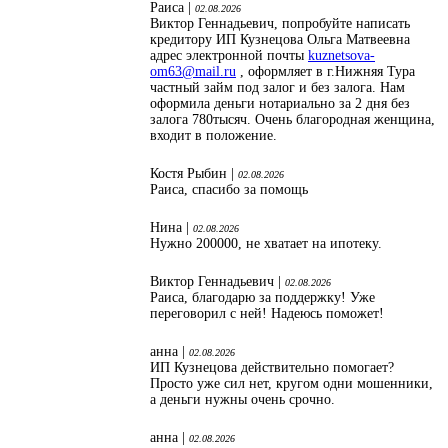
Раиса |
02.08.2026
Виктор Геннадьевич, попробуйте написать
кредитору ИП Кузнецова Ольга Матвеевна
адрес электронной почты
kuznetsova-
om63@mail.ru
, оформляет в г.Нижняя Тура
частный займ под залог и без залога. Нам
оформила деньги нотариально за 2 дня без
залога 780тысяч. Очень благородная женщина,
входит в положение.
Костя Рыбин |
02.08.2026
Раиса, спасибо за помощь
Нина |
02.08.2026
Нужно 200000, не хватает на ипотеку.
Виктор Геннадьевич |
02.08.2026
Раиса, благодарю за поддержку! Уже
переговорил с ней! Надеюсь поможет!
анна |
02.08.2026
ИП Кузнецова действительно помогает?
Просто уже сил нет, кругом одни мошенники,
а деньги нужны очень срочно.
анна |
02.08.2026