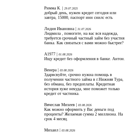
Римма К. |
29.07.2025
добрый день, нужен кредит сегодня или
завтра, 15000, паспорт инн снилс есть
Лидия Ивановна |
31.07.2026
Людмила , помогите, на вас вся надежда,
требуется срочный частный займ без участия
банка. Как связаться с вами можно быстрее?
А1977 |
01.08.2026
Ищу кредит без оформления в банке. Антон.
Венера |
03.08.2026
Здарвсвуйте, срочно нужна помощь в
получении частного займа в г.Нижняя Тура,
без обмана, без предоплаты. Кредитная
история хуже некуда, мне поможет только
кредит от частника.
Вячеслав Михеев |
03.08.2026
Как можно оформить у Вас деньги под
проценты? Желаемая сумма 2 миллиона. На
срок 4 месяц.
Михаил |
03.08.2026