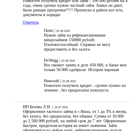
Помогите получить кредит или займ - 100 000 рублей на 4
года, очень срочно нужен частный займ. Банки не дают,
были раньше просрочки!!!!! Прописка и работа все есть,
документы в порядке
Ответить
Denis |
02.08.2026
Нужен займ на рефинансирование
микрозаймов 150000 рублей.
Платежеспособный. Справки не могу
предоставить и без залога.
DvWegg |
02.08.2026
Кто сможет занять в долг 450.000, в банке мне
только 50.000 одобрили. История хорошая
Николай |
02.08.2026
Помогите получить кредит , срочно нужно на
лечение , без предоплаты пожалуста
ИП Белова Л.И. |
26.07.2026
Оформление частного займа в г.Абаза, от 1 до 3% в месяц,
без залога, без предоплаты, без обмана. Сумма от 10.000
до 2.500.000 рублей, на любой срок до 7 лет. Оформление
быстрое, кредитная история не имеет значения. Займ
оформляется на любые цели: рефинансирование долгов,