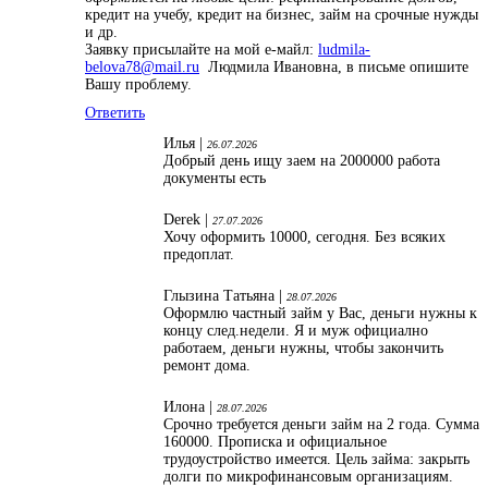
кредит на учебу, кредит на бизнес, займ на срочные нужды
и др.
Заявку присылайте на мой е-майл:
ludmila-
belova78@mail.ru
Людмила Ивановна, в письме опишите
Вашу проблему.
Ответить
Илья |
26.07.2026
Добрый день ищу заем на 2000000 работа
документы есть
Derek |
27.07.2026
Хочу оформить 10000, сегодня. Без всяких
предоплат.
Глызина Татьяна |
28.07.2026
Оформлю частный займ у Вас, деньги нужны к
концу след.недели. Я и муж официално
работаем, деньги нужны, чтобы закончить
ремонт дома.
Илона |
28.07.2026
Срочно требуется деньги займ на 2 года. Сумма
160000. Прописка и официальное
трудоустройство имеется. Цель займа: закрыть
долги по микрофинансовым организациям.