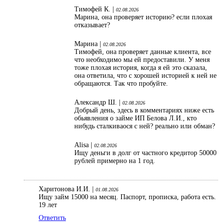
Тимофей К. |
02.08.2026
Марина, она проверяет историю? если плохая
отказывает?
Марина |
02.08.2026
Тимофей, она проверяет данные клиента, все
что необходимо мы ей предоставили. У меня
тоже плохая история, когда я ей это сказала,
она ответила, что с хорошей историей к ней не
обращаются. Так что пробуйте.
Александр Ш. |
02.08.2026
Добрый день, здесь в комментариях ниже есть
обьявления о займе ИП Белова Л.И., кто
нибудь сталкиваося с ней? реально или обман?
Alisa |
02.08.2026
Ищу деньги в долг от частного кредитор 50000
рублей примерно на 1 год.
Харитонова И.И. |
01.08.2026
Ищу займ 15000 на месяц. Паспорт, прописка, работа есть.
19 лет
Ответить