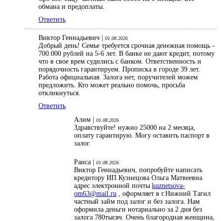
обмана и предоплаты.
Ответить
Виктор Геннадьевич |
01.08.2026
Добрый день! Семье требуется срочная денежная помощь -
700.000 рублей на 5-6 лет. В банке не дают кредит, потому
что в свое врем судились с банком. Ответственность и
порядочность гарантируем. Прописка в городе 39 лет.
Работа официальная. Залога нет, поручителей можем
предложить. Кто может реально помочь, просьба
откликнуться.
Ответить
Алим |
01.08.2026
Здравствуйте! нужно 25000 на 2 месяца,
оплату гарантирую. Могу оставить паспорт в
залог.
Раиса |
01.08.2026
Виктор Геннадьевич, попробуйте написать
кредитору ИП Кузнецова Ольга Матвеевна
адрес электронной почты
kuznetsova-
om63@mail.ru
, оформляет в г.Нижний Тагил
частный займ под залог и без залога. Нам
оформила деньги нотариально за 2 дня без
залога 780тысяч. Очень благородная женщина,