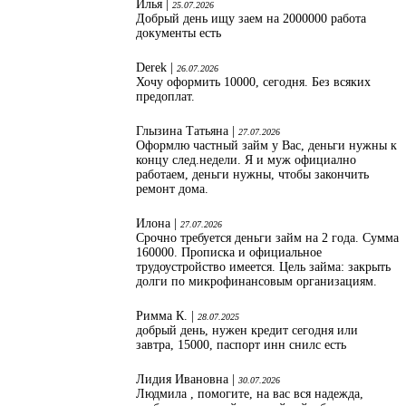
Илья |
25.07.2026
Добрый день ищу заем на 2000000 работа
документы есть
Derek |
26.07.2026
Хочу оформить 10000, сегодня. Без всяких
предоплат.
Глызина Татьяна |
27.07.2026
Оформлю частный займ у Вас, деньги нужны к
концу след.недели. Я и муж официално
работаем, деньги нужны, чтобы закончить
ремонт дома.
Илона |
27.07.2026
Срочно требуется деньги займ на 2 года. Сумма
160000. Прописка и официальное
трудоустройство имеется. Цель займа: закрыть
долги по микрофинансовым организациям.
Римма К. |
28.07.2025
добрый день, нужен кредит сегодня или
завтра, 15000, паспорт инн снилс есть
Лидия Ивановна |
30.07.2026
Людмила , помогите, на вас вся надежда,