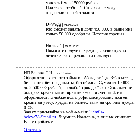
микрозаймов 150000 рублей.
Платежеспособный. Справки не могу
предоставить и без залога.
DvWegg |
01.08.2026
Кто сможет занять в долг 450.000, в банке мне
только 50.000 одобрили. История хорошая
Николай |
01.08.2026
Помогите получить кредит , срочно нужно на
лечение , без предоплаты пожалуста
ИП Белова Л.И. |
25.07.2026
Оформление частного займа в г.Абаза, от 1 до 3% в месяц,
без залога, без предоплаты, без обмана. Сумма от 10.000
до 2.500.000 рублей, на любой срок до 7 лет. Оформление
быстрое, кредитная история не имеет значения. Займ
оформляется на любые цели: рефинансирование долгов,
кредит на учебу, кредит на бизнес, займ на срочные нужды
и др.
Заявку присылайте на мой е-майл:
ludmila-
belova78@mail.ru
Людмила Ивановна, в письме опишите
Вашу проблему.
Ответить