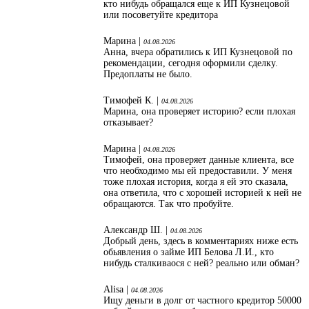
кто нибудь обращался еще к ИП Кузнецовой
или посоветуйте кредитора
Марина |
04.08.2026
Анна, вчера обратились к ИП Кузнецовой по
рекомендации, сегодня оформили сделку.
Предоплаты не было.
Тимофей К. |
04.08.2026
Марина, она проверяет историю? если плохая
отказывает?
Марина |
04.08.2026
Тимофей, она проверяет данные клиента, все
что необходимо мы ей предоставили. У меня
тоже плохая история, когда я ей это сказала,
она ответила, что с хорошей историей к ней не
обращаются. Так что пробуйте.
Александр Ш. |
04.08.2026
Добрый день, здесь в комментариях ниже есть
обьявления о займе ИП Белова Л.И., кто
нибудь сталкиваося с ней? реально или обман?
Alisa |
04.08.2026
Ищу деньги в долг от частного кредитор 50000