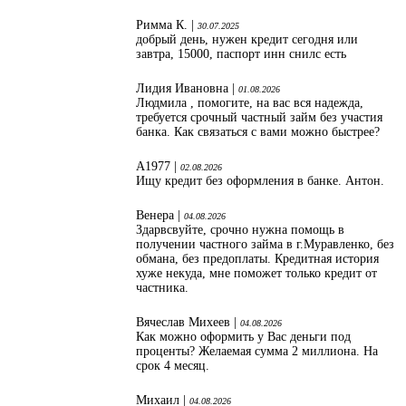
Римма К. |
30.07.2025
добрый день, нужен кредит сегодня или
завтра, 15000, паспорт инн снилс есть
Лидия Ивановна |
01.08.2026
Людмила , помогите, на вас вся надежда,
требуется срочный частный займ без участия
банка. Как связаться с вами можно быстрее?
А1977 |
02.08.2026
Ищу кредит без оформления в банке. Антон.
Венера |
04.08.2026
Здарвсвуйте, срочно нужна помощь в
получении частного займа в г.Муравленко, без
обмана, без предоплаты. Кредитная история
хуже некуда, мне поможет только кредит от
частника.
Вячеслав Михеев |
04.08.2026
Как можно оформить у Вас деньги под
проценты? Желаемая сумма 2 миллиона. На
срок 4 месяц.
Михаил |
04.08.2026