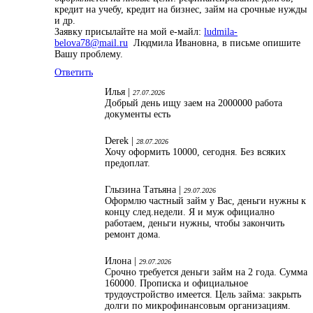
кредит на учебу, кредит на бизнес, займ на срочные нужды
и др.
Заявку присылайте на мой е-майл:
ludmila-
belova78@mail.ru
Людмила Ивановна, в письме опишите
Вашу проблему.
Ответить
Илья |
27.07.2026
Добрый день ищу заем на 2000000 работа
документы есть
Derek |
28.07.2026
Хочу оформить 10000, сегодня. Без всяких
предоплат.
Глызина Татьяна |
29.07.2026
Оформлю частный займ у Вас, деньги нужны к
концу след.недели. Я и муж официално
работаем, деньги нужны, чтобы закончить
ремонт дома.
Илона |
29.07.2026
Срочно требуется деньги займ на 2 года. Сумма
160000. Прописка и официальное
трудоустройство имеется. Цель займа: закрыть
долги по микрофинансовым организациям.