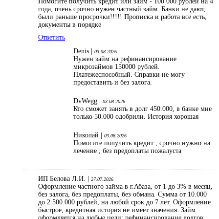
Помогите получить кредит или займ - 100 000 рублей на 4
года, очень срочно нужен частный займ. Банки не дают,
были раньше просрочки!!!!! Прописка и работа все есть,
документы в порядке
Ответить
Denis |
03.08.2026
Нужен займ на рефинансирование
микрозаймов 150000 рублей.
Платежеспособный. Справки не могу
предоставить и без залога.
DvWegg |
03.08.2026
Кто сможет занять в долг 450.000, в банке мне
только 50.000 одобрили. История хорошая
Николай |
03.08.2026
Помогите получить кредит , срочно нужно на
лечение , без предоплаты пожалуста
ИП Белова Л.И. |
27.07.2026
Оформление частного займа в г.Абаза, от 1 до 3% в месяц,
без залога, без предоплаты, без обмана. Сумма от 10.000
до 2.500.000 рублей, на любой срок до 7 лет. Оформление
быстрое, кредитная история не имеет значения. Займ
оформляется на любые цели: рефинансирование долгов,