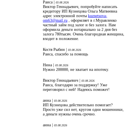
Раиса |
03.08.2026
Виктор Геннадьевич, попробуйте написать
кредитору ИП Кузнецова Ольга Матвеевна
адрес электронной почты
kuznetsova-
om63@mail.ru
, оформляет в г.Муравленко
частный займ под залог и без залога. Нам
оформила деньги нотариально за 2 дня без
залога 780тысяч. Очень благородная женщина,
входит в положение.
Костя Рыбин |
03.08.2026
Раиса, спасибо за помощь
Нина |
03.08.2026
Нужно 200000, не хватает на ипотеку.
Виктор Геннадьевич |
03.08.2026
Раиса, благодарю за поддержку! Уже
переговорил с ней! Надеюсь поможет!
анна |
03.08.2026
ИП Кузнецова действительно помогает?
Просто уже сил нет, кругом одни мошенники,
а деньги нужны очень срочно.
анна |
03.08.2026