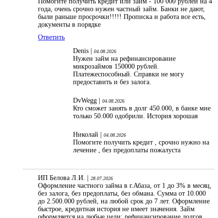
Помогите получить кредит или займ - 100 000 рублей на 4
года, очень срочно нужен частный займ. Банки не дают,
были раньше просрочки!!!!! Прописка и работа все есть,
документы в порядке
Ответить
Denis |
04.08.2026
Нужен займ на рефинансирование
микрозаймов 150000 рублей.
Платежеспособный. Справки не могу
предоставить и без залога.
DvWegg |
04.08.2026
Кто сможет занять в долг 450.000, в банке мне
только 50.000 одобрили. История хорошая
Николай |
04.08.2026
Помогите получить кредит , срочно нужно на
лечение , без предоплаты пожалуста
ИП Белова Л.И. |
28.07.2026
Оформление частного займа в г.Абаза, от 1 до 3% в месяц,
без залога, без предоплаты, без обмана. Сумма от 10.000
до 2.500.000 рублей, на любой срок до 7 лет. Оформление
быстрое, кредитная история не имеет значения. Займ
оформляется на любые цели: рефинансирование долгов,