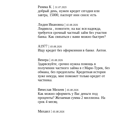
Римма К. |
31.07.2025
добрый день, нужен кредит сегодня или
завтра, 15000, паспорт инн снилс есть
Лидия Ивановна |
02.08.2026
Людмила , помогите, на вас вся надежда,
требуется срочный частный займ без участия
банка. Как связаться с вами можно быстрее?
А1977 |
03.08.2026
Ищу кредит без оформления в банке. Антон.
Венера |
05.08.2026
Здарвсвуйте, срочно нужна помощь в
получении частного займа в г.Мари-Турек, без
обмана, без предоплаты. Кредитная история
хуже некуда, мне поможет только кредит от
частника.
Вячеслав Михеев |
05.08.2026
Как можно оформить у Вас деньги под
проценты? Желаемая сумма 2 миллиона. На
срок 4 месяц.
Михаил |
05.08.2026