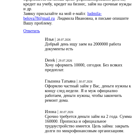
кредит на учебу, кредит на бизнес, займ на срочные нужды
и др.
Заявку присылайте на мой е-майл:
ludmila-
belova78@mail.ru
Людмила Ивановна, в письме опишите
Вашу проблему.
Ответить
Илья |
28.07.2026
Добрый день ищу заем на 2000000 работа
документы есть
Derek |
29.07.2026
Хочу оформить 10000, сегодня. Без всяких
предоплат.
Глызина Татьяна |
30.07.2026
Оформлю частный займ у Вас, деньги нужны к
концу след.недели. Я и муж официално
работаем, деньги нужны, чтобы закончить
ремонт дома.
Илона |
30.07.2026
Срочно требуется деньги займ на 2 года. Сумма
160000. Прописка и официальное
трудоустройство имеется. Цель займа: закрыть
долги по микрофинансовым организациям.