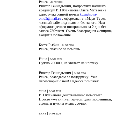
Раиса |
04.08.2026
Виктор Геннадьевич, попробуйте написать
кредитору ИП Кузнецова Ольга Матвеевна
адрес электронной почты
kuznetsova-
om63@mail.ru
, оформляет в г.Мари-Турек
частный займ под залог и без залога. Нам
оформила деньги нотариально за 2 дня без
залога 780тысяч. Очень благородная женщина,
входит в положение.
Костя Рыбин |
04.08.2026
Раиса, спасибо за помощь
Нина |
04.08.2026
Нужно 200000, не хватает на ипотеку.
Виктор Геннадьевич |
04.08.2026
Раиса, благодарю за поддержку! Уже
переговорил с ней! Надеюсь поможет!
анна |
04.08.2026
ИП Кузнецова действительно помогает?
Просто уже сил нет, кругом одни мошенники,
а деньги нужны очень срочно.
анна |
04.08.2026