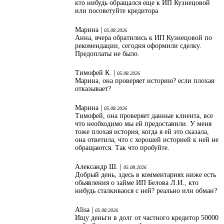
кто нибудь обращался еще к ИП Кузнецовой
или посоветуйте кредитора
Марина |
05.08.2026
Анна, вчера обратились к ИП Кузнецовой по
рекомендации, сегодня оформили сделку.
Предоплаты не было.
Тимофей К. |
05.08.2026
Марина, она проверяет историю? если плохая
отказывает?
Марина |
05.08.2026
Тимофей, она проверяет данные клиента, все
что необходимо мы ей предоставили. У меня
тоже плохая история, когда я ей это сказала,
она ответила, что с хорошей историей к ней не
обращаются. Так что пробуйте.
Александр Ш. |
05.08.2026
Добрый день, здесь в комментариях ниже есть
обьявления о займе ИП Белова Л.И., кто
нибудь сталкиваося с ней? реально или обман?
Alisa |
05.08.2026
Ищу деньги в долг от частного кредитор 50000