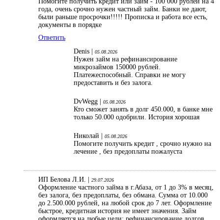
Помогите получить кредит или займ - 100 000 рублей на 4
года, очень срочно нужен частный займ. Банки не дают,
были раньше просрочки!!!!! Прописка и работа все есть,
документы в порядке
Ответить
Denis |
05.08.2026
Нужен займ на рефинансирование
микрозаймов 150000 рублей.
Платежеспособный. Справки не могу
предоставить и без залога.
DvWegg |
05.08.2026
Кто сможет занять в долг 450.000, в банке мне
только 50.000 одобрили. История хорошая
Николай |
05.08.2026
Помогите получить кредит , срочно нужно на
лечение , без предоплаты пожалуста
ИП Белова Л.И. |
29.07.2026
Оформление частного займа в г.Абаза, от 1 до 3% в месяц,
без залога, без предоплаты, без обмана. Сумма от 10.000
до 2.500.000 рублей, на любой срок до 7 лет. Оформление
быстрое, кредитная история не имеет значения. Займ
оформляется на любые цели: рефинансирование долгов,