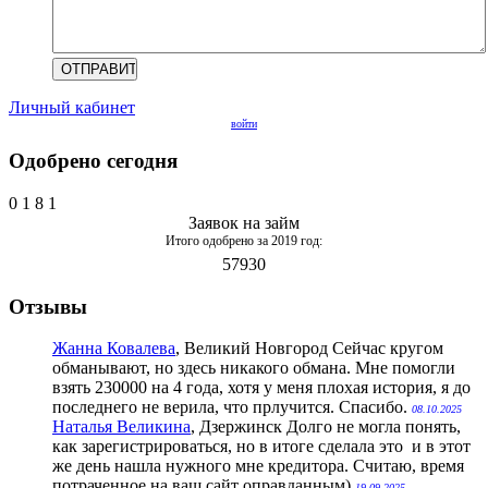
Личный кабинет
войти
Одобрено сегодня
0
1
8
1
Заявок на займ
Итого одобрено за 2019 год:
57930
Отзывы
Жанна Ковалева
, Великий Новгород
Сейчас кругом
обманывают, но здесь никакого обмана. Мне помогли
взять 230000 на 4 года, хотя у меня плохая история, я до
последнего не верила, что прлучится. Спасибо.
08.10.2025
Наталья Великина
, Дзержинск
Долго не могла понять,
как зарегистрироваться, но в итоге сделала это и в этот
же день нашла нужного мне кредитора. Считаю, время
потраченное на ваш сайт оправданным)
19.09.2025