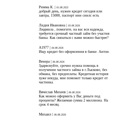
Римма К. |
01.08.2025
добрый день, нужен кредит сегодня или
завтра, 15000, паспорт инн снилс есть
Лидия Ивановна |
03.08.2026
Людмила , помогите, на вас вся надежда,
требуется срочный частный займ без участия
банка. Как связаться с вами можно быстрее?
А1977 |
04.08.2026
Ищу кредит без оформления в банке. Антон.
Венера |
06.08.2026
Здарвсвуйте, срочно нужна помощь в
получении частного займа в г.Лысково, без
обмана, без предоплаты. Кредитная история
хуже некуда, мне поможет только кредит от
частника.
Вячеслав Михеев |
06.08.2026
Как можно оформить у Вас деньги под
проценты? Желаемая сумма 2 миллиона. На
срок 4 месяц.
Михаил |
06.08.2026