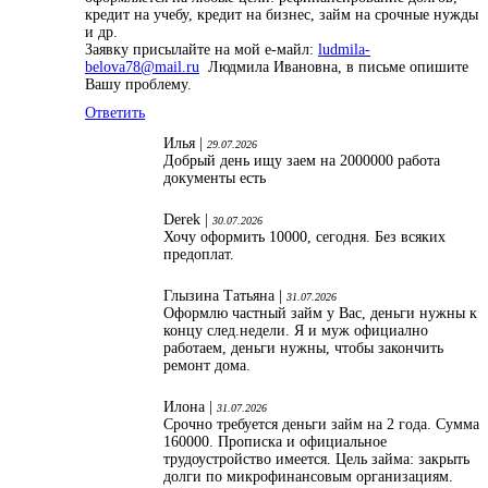
кредит на учебу, кредит на бизнес, займ на срочные нужды
и др.
Заявку присылайте на мой е-майл:
ludmila-
belova78@mail.ru
Людмила Ивановна, в письме опишите
Вашу проблему.
Ответить
Илья |
29.07.2026
Добрый день ищу заем на 2000000 работа
документы есть
Derek |
30.07.2026
Хочу оформить 10000, сегодня. Без всяких
предоплат.
Глызина Татьяна |
31.07.2026
Оформлю частный займ у Вас, деньги нужны к
концу след.недели. Я и муж официално
работаем, деньги нужны, чтобы закончить
ремонт дома.
Илона |
31.07.2026
Срочно требуется деньги займ на 2 года. Сумма
160000. Прописка и официальное
трудоустройство имеется. Цель займа: закрыть
долги по микрофинансовым организациям.