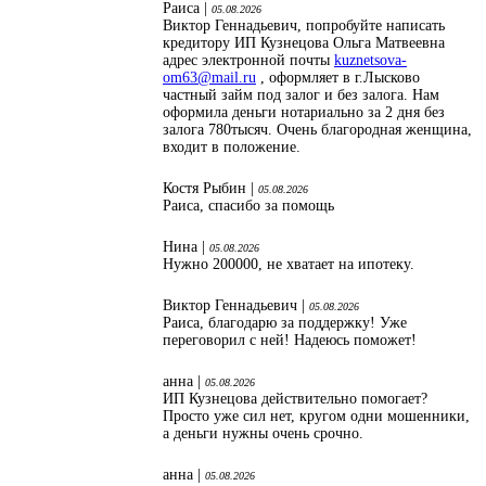
Раиса |
05.08.2026
Виктор Геннадьевич, попробуйте написать
кредитору ИП Кузнецова Ольга Матвеевна
адрес электронной почты
kuznetsova-
om63@mail.ru
, оформляет в г.Лысково
частный займ под залог и без залога. Нам
оформила деньги нотариально за 2 дня без
залога 780тысяч. Очень благородная женщина,
входит в положение.
Костя Рыбин |
05.08.2026
Раиса, спасибо за помощь
Нина |
05.08.2026
Нужно 200000, не хватает на ипотеку.
Виктор Геннадьевич |
05.08.2026
Раиса, благодарю за поддержку! Уже
переговорил с ней! Надеюсь поможет!
анна |
05.08.2026
ИП Кузнецова действительно помогает?
Просто уже сил нет, кругом одни мошенники,
а деньги нужны очень срочно.
анна |
05.08.2026