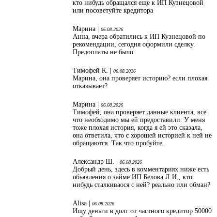
кто нибудь обращался еще к ИП Кузнецовой
или посоветуйте кредитора
Марина |
06.08.2026
Анна, вчера обратились к ИП Кузнецовой по
рекомендации, сегодня оформили сделку.
Предоплаты не было.
Тимофей К. |
06.08.2026
Марина, она проверяет историю? если плохая
отказывает?
Марина |
06.08.2026
Тимофей, она проверяет данные клиента, все
что необходимо мы ей предоставили. У меня
тоже плохая история, когда я ей это сказала,
она ответила, что с хорошей историей к ней не
обращаются. Так что пробуйте.
Александр Ш. |
06.08.2026
Добрый день, здесь в комментариях ниже есть
обьявления о займе ИП Белова Л.И., кто
нибудь сталкиваося с ней? реально или обман?
Alisa |
06.08.2026
Ищу деньги в долг от частного кредитор 50000