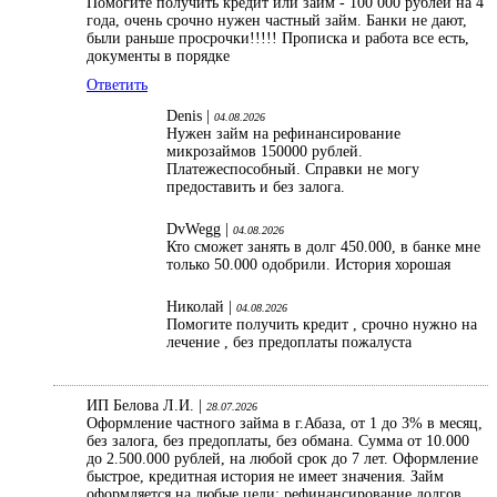
Помогите получить кредит или займ - 100 000 рублей на 4
года, очень срочно нужен частный займ. Банки не дают,
были раньше просрочки!!!!! Прописка и работа все есть,
документы в порядке
Ответить
Denis |
04.08.2026
Нужен займ на рефинансирование
микрозаймов 150000 рублей.
Платежеспособный. Справки не могу
предоставить и без залога.
DvWegg |
04.08.2026
Кто сможет занять в долг 450.000, в банке мне
только 50.000 одобрили. История хорошая
Николай |
04.08.2026
Помогите получить кредит , срочно нужно на
лечение , без предоплаты пожалуста
ИП Белова Л.И. |
28.07.2026
Оформление частного займа в г.Абаза, от 1 до 3% в месяц,
без залога, без предоплаты, без обмана. Сумма от 10.000
до 2.500.000 рублей, на любой срок до 7 лет. Оформление
быстрое, кредитная история не имеет значения. Займ
оформляется на любые цели: рефинансирование долгов,