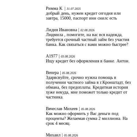
Римма К. |
31.07.2025
добрый день, нужен кредит сегодня или
завтра, 15000, паспорт инн снилс есть
Лидия Ивановна |
02.08.2026
Людмила , помогите, на вас вся надежда,
требуется срочный частный займ без участия
банка. Как связаться с вами можно быстрее?
А1977 |
03.08.2026
Ищу кредит без оформления в банке. Антон.
Венера |
05.08.2026
Здарвсвуйте, срочно нужна помощь в
получении частного займа в г.Кронштадт, без
обмана, без предоплаты. Кредитная история
хуже некуда, мне поможет только кредит от
частника.
Вячеслав Михеев |
05.08.2026
Как можно оформить у Вас деньги под
проценты? Желаемая сумма 2 миллиона. На
срок 4 месяц.
Михаил |
05.08.2026