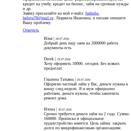
кредит на учебу, кредит на бизнес, займ на срочные нужды
и др.
Заявку присылайте на мой е-майл:
ludmila-
belova78@mail.ru
Людмила Ивановна, в письме опишите
Вашу проблему.
Ответить
Илья |
28.07.2026
Добрый день ищу заем на 2000000 работа
документы есть
Derek |
29.07.2026
Хочу оформить 10000, сегодня. Без всяких
предоплат.
Глызина Татьяна |
30.07.2026
Оформлю частный займ у Вас, деньги нужны к
концу след.недели. Я и муж официално
работаем, деньги нужны, чтобы закончить
ремонт дома.
Илона |
30.07.2026
Срочно требуется деньги займ на 2 года. Сумма
160000. Прописка и официальное
трудоустройство имеется. Цель займа: закрыть
долги по микрофинансовым организациям.