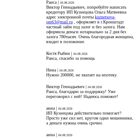
Раиса |
04.08.2026
Виктор Геннадьевич, попробуйте написать
кредитору ИП Кузнецова Ольга Матвеевна
адрес электронной почты
kuznetsova-
om63@mail.ru
, оформляет в г.Кронштадт
частный займ под залог и без залога. Нам
оформила деньги нотариально за 2 дня без
залога 780тысяч. Очень благородная женщина,
входит в положение.
Костя Рыбин |
04.08.2026
Раиса, спасибо за помощь
Нина |
04.08.2026
Нужно 200000, не хватает на ипотеку.
Виктор Геннадьевич |
04.08.2026
Раиса, благодарю за поддержку! Уже
переговорил с ней! Надеюсь поможет!
анна |
04.08.2026
ИП Кузнецова действительно помогает?
Просто уже сил нет, кругом одни мошенники,
а деньги нужны очень срочно.
анна |
04.08.2026