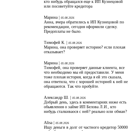
кто нибудь обращался еще к ИП Кузнецовой
или посоветуйте кредитора
Марина |
05.08.2026
Анна, вчера обратились к ИП Кузнецовой по
рекомендации, сегодня оформили сделку.
Предоплаты не было.
Тимофей К. |
05.08.2026
Марина, она проверяет историю? если плохая
отказывает?
Марина |
05.08.2026
Тимофей, она проверяет данные клиента, все
что необходимо мы ей предоставили. У меня
тоже плохая история, когда я ей это сказала,
она ответила, что с хорошей историей к ней не
обращаются. Так что пробуйте.
Александр Ш. |
05.08.2026
Добрый день, здесь в комментариях ниже есть
обьявления о займе ИП Белова Л.И., кто
нибудь сталкиваося с ней? реально или обман?
Alisa |
05.08.2026
Ищу деньги в долг от частного кредитор 50000