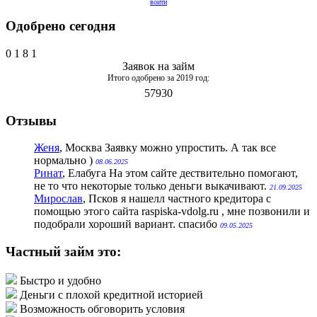
войти
Одобрено сегодня
0
1
8
1
Заявок на займ
Итого одобрено за 2019 год:
57930
Отзывы
Женя
, Москва
Заявку можно упростить. А так все
нормально )
08.06.2025
Ринат
, Елабуга
На этом сайте дествительно помогают,
не то что некоторые только деньги выкачивают.
21.09.2025
Мирослав
, Псков
я нашелл частного кредитора с
помощью этого сайта raspiska-vdolg.ru , мне позвонили и
подобрали хороший вариант. спасибо
09.05.2025
Частный займ это:
Быстро и удобно
Деньги с плохой кредитной историей
Возможность обговорить условия