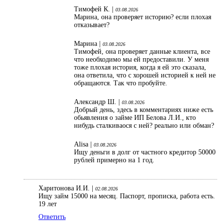
Тимофей К. |
03.08.2026
Марина, она проверяет историю? если плохая
отказывает?
Марина |
03.08.2026
Тимофей, она проверяет данные клиента, все
что необходимо мы ей предоставили. У меня
тоже плохая история, когда я ей это сказала,
она ответила, что с хорошей историей к ней не
обращаются. Так что пробуйте.
Александр Ш. |
03.08.2026
Добрый день, здесь в комментариях ниже есть
обьявления о займе ИП Белова Л.И., кто
нибудь сталкиваося с ней? реально или обман?
Alisa |
03.08.2026
Ищу деньги в долг от частного кредитор 50000
рублей примерно на 1 год.
Харитонова И.И. |
02.08.2026
Ищу займ 15000 на месяц. Паспорт, прописка, работа есть.
19 лет
Ответить