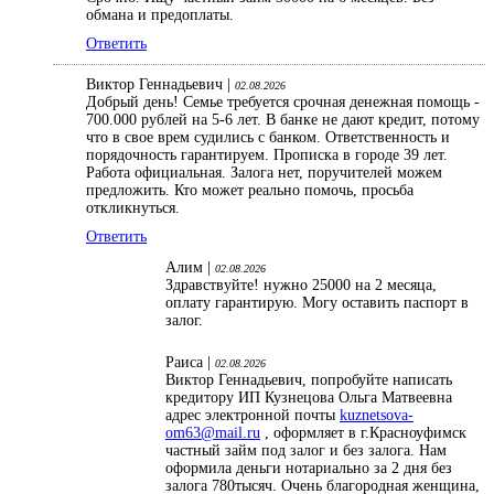
обмана и предоплаты.
Ответить
Виктор Геннадьевич |
02.08.2026
Добрый день! Семье требуется срочная денежная помощь -
700.000 рублей на 5-6 лет. В банке не дают кредит, потому
что в свое врем судились с банком. Ответственность и
порядочность гарантируем. Прописка в городе 39 лет.
Работа официальная. Залога нет, поручителей можем
предложить. Кто может реально помочь, просьба
откликнуться.
Ответить
Алим |
02.08.2026
Здравствуйте! нужно 25000 на 2 месяца,
оплату гарантирую. Могу оставить паспорт в
залог.
Раиса |
02.08.2026
Виктор Геннадьевич, попробуйте написать
кредитору ИП Кузнецова Ольга Матвеевна
адрес электронной почты
kuznetsova-
om63@mail.ru
, оформляет в г.Красноуфимск
частный займ под залог и без залога. Нам
оформила деньги нотариально за 2 дня без
залога 780тысяч. Очень благородная женщина,