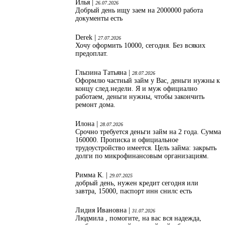
Илья |
26.07.2026
Добрый день ищу заем на 2000000 работа
документы есть
Derek |
27.07.2026
Хочу оформить 10000, сегодня. Без всяких
предоплат.
Глызина Татьяна |
28.07.2026
Оформлю частный займ у Вас, деньги нужны к
концу след.недели. Я и муж официално
работаем, деньги нужны, чтобы закончить
ремонт дома.
Илона |
28.07.2026
Срочно требуется деньги займ на 2 года. Сумма
160000. Прописка и официальное
трудоустройство имеется. Цель займа: закрыть
долги по микрофинансовым организациям.
Римма К. |
29.07.2025
добрый день, нужен кредит сегодня или
завтра, 15000, паспорт инн снилс есть
Лидия Ивановна |
31.07.2026
Людмила , помогите, на вас вся надежда,