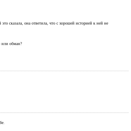
 это сказала, она ответила, что с хорошей историей к ней не
о или обман?
ебе.