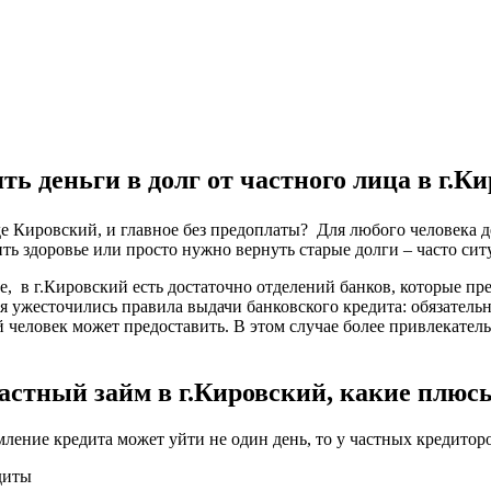
ть деньги в долг от частного лица в г.К
оде Кировский, и главное без предоплаты? Для любого человека 
ть здоровье или просто нужно вернуть старые долги – часто сит
ке, в г.Кировский есть достаточно отделений банков, которые п
я ужесточились правила выдачи банковского кредита: обязатель
 человек может предоставить. В этом случае более привлекател
астный займ в г.Кировский, какие плюс
мление кредита может уйти не один день, то у частных кредитор
диты