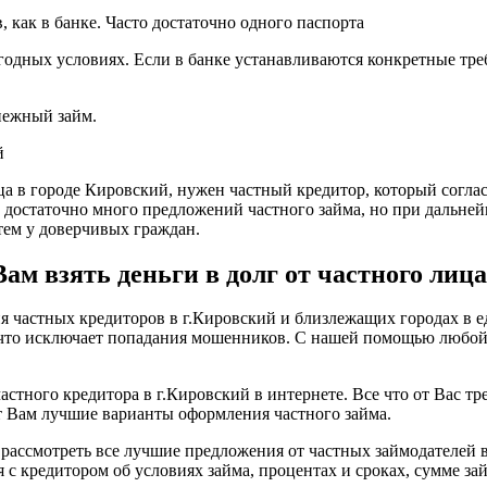
 как в банке. Часто достаточно одного паспорта
одных условиях. Если в банке устанавливаются конкретные треб
енежный займ.
й
ица в городе Кировский, нужен частный кредитор, который соглас
о достаточно много предложений частного займа, но при дальне
ем у доверчивых граждан.
м взять деньги в долг от частного лица
частных кредиторов в г.Кировский и близлежащих городах в ед
, что исключает попадания мошенников. С нашей помощью любо
астного кредитора в г.Кировский в интернете. Все что от Вас тр
т Вам лучшие варианты оформления частного займа.
рассмотреть все лучшие предложения от частных займодателей 
с кредитором об условиях займа, процентах и сроках, сумме зай