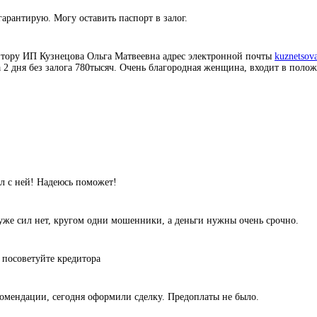
гарантирую. Могу оставить паспорт в залог.
итору ИП Кузнецова Ольга Матвеевна адрес электронной почты
kuznetsov
а 2 дня без залога 780тысяч. Очень благородная женщина, входит в поло
л с ней! Надеюсь поможет!
уже сил нет, кругом одни мошенники, а деньги нужны очень срочно.
 посоветуйте кредитора
комендации, сегодня оформили сделку. Предоплаты не было.