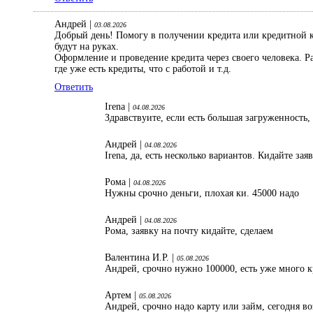
Андрей |
03.08.2026
Добрый день! Помогу в получении кредита или кредитной ка
будут на руках.
Оформление и проведение кредита через своего человека. 
где уже есть кредиты, что с работой и т.д.
Ответить
Irena |
04.08.2026
Здравствуите, если есть большая загруженность,
Андрей |
04.08.2026
Irena, да, есть несколько вариантов. Кидайте зая
Рома |
04.08.2026
Нужны срочно деньги, плохая ки. 45000 надо
Андрей |
04.08.2026
Рома, заявку на почту кидайте, сделаем
Валентина И.Р. |
05.08.2026
Андрей, срочно нужно 100000, есть уже много к
Артем |
05.08.2026
Андрей, срочно надо карту или займ, сегодня в