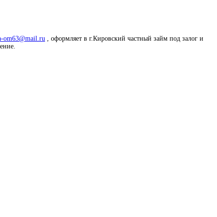
a-om63@mail.ru
, оформляет в г.Кировский частный займ под залог и
жение.