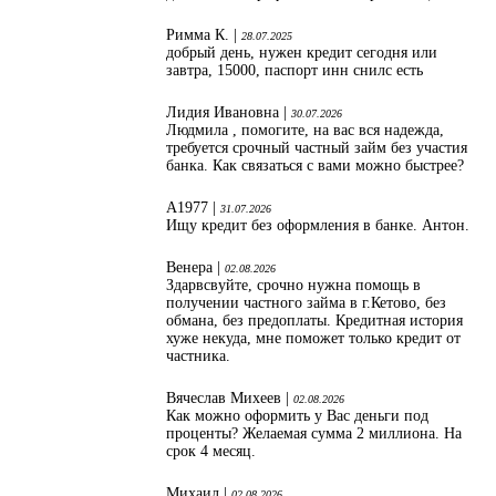
Римма К. |
28.07.2025
добрый день, нужен кредит сегодня или
завтра, 15000, паспорт инн снилс есть
Лидия Ивановна |
30.07.2026
Людмила , помогите, на вас вся надежда,
требуется срочный частный займ без участия
банка. Как связаться с вами можно быстрее?
А1977 |
31.07.2026
Ищу кредит без оформления в банке. Антон.
Венера |
02.08.2026
Здарвсвуйте, срочно нужна помощь в
получении частного займа в г.Кетово, без
обмана, без предоплаты. Кредитная история
хуже некуда, мне поможет только кредит от
частника.
Вячеслав Михеев |
02.08.2026
Как можно оформить у Вас деньги под
проценты? Желаемая сумма 2 миллиона. На
срок 4 месяц.
Михаил |
02.08.2026