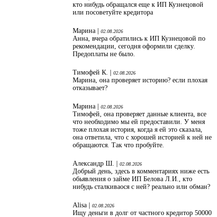
кто нибудь обращался еще к ИП Кузнецовой
или посоветуйте кредитора
Марина |
02.08.2026
Анна, вчера обратились к ИП Кузнецовой по
рекомендации, сегодня оформили сделку.
Предоплаты не было.
Тимофей К. |
02.08.2026
Марина, она проверяет историю? если плохая
отказывает?
Марина |
02.08.2026
Тимофей, она проверяет данные клиента, все
что необходимо мы ей предоставили. У меня
тоже плохая история, когда я ей это сказала,
она ответила, что с хорошей историей к ней не
обращаются. Так что пробуйте.
Александр Ш. |
02.08.2026
Добрый день, здесь в комментариях ниже есть
обьявления о займе ИП Белова Л.И., кто
нибудь сталкиваося с ней? реально или обман?
Alisa |
02.08.2026
Ищу деньги в долг от частного кредитор 50000