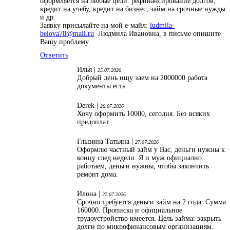
оформляется на любые цели: рефинансирование долгов,
кредит на учебу, кредит на бизнес, займ на срочные нужды
и др.
Заявку присылайте на мой е-майл:
ludmila-
belova78@mail.ru
Людмила Ивановна, в письме опишите
Вашу проблему.
Ответить
Илья |
25.07.2026
Добрый день ищу заем на 2000000 работа
документы есть
Derek |
26.07.2026
Хочу оформить 10000, сегодня. Без всяких
предоплат.
Глызина Татьяна |
27.07.2026
Оформлю частный займ у Вас, деньги нужны к
концу след.недели. Я и муж официално
работаем, деньги нужны, чтобы закончить
ремонт дома.
Илона |
27.07.2026
Срочно требуется деньги займ на 2 года. Сумма
160000. Прописка и официальное
трудоустройство имеется. Цель займа: закрыть
долги по микрофинансовым организациям.