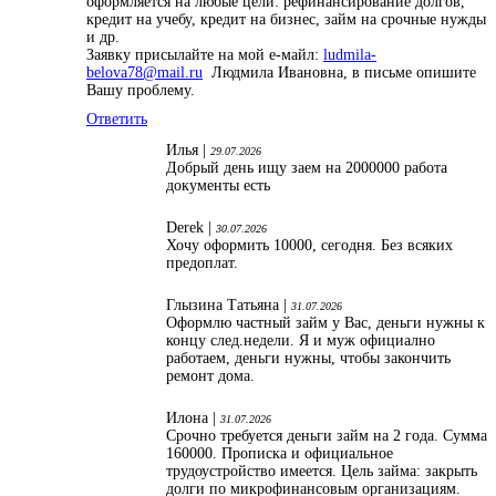
оформляется на любые цели: рефинансирование долгов,
кредит на учебу, кредит на бизнес, займ на срочные нужды
и др.
Заявку присылайте на мой е-майл:
ludmila-
belova78@mail.ru
Людмила Ивановна, в письме опишите
Вашу проблему.
Ответить
Илья |
29.07.2026
Добрый день ищу заем на 2000000 работа
документы есть
Derek |
30.07.2026
Хочу оформить 10000, сегодня. Без всяких
предоплат.
Глызина Татьяна |
31.07.2026
Оформлю частный займ у Вас, деньги нужны к
концу след.недели. Я и муж официално
работаем, деньги нужны, чтобы закончить
ремонт дома.
Илона |
31.07.2026
Срочно требуется деньги займ на 2 года. Сумма
160000. Прописка и официальное
трудоустройство имеется. Цель займа: закрыть
долги по микрофинансовым организациям.