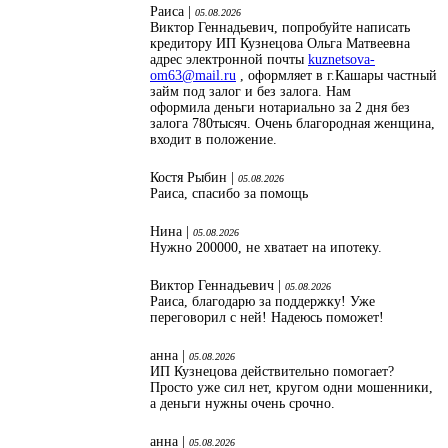
Раиса |
05.08.2026
Виктор Геннадьевич, попробуйте написать
кредитору ИП Кузнецова Ольга Матвеевна
адрес электронной почты
kuznetsova-
om63@mail.ru
, оформляет в г.Кашары частный
займ под залог и без залога. Нам
оформила деньги нотариально за 2 дня без
залога 780тысяч. Очень благородная женщина,
входит в положение.
Костя Рыбин |
05.08.2026
Раиса, спасибо за помощь
Нина |
05.08.2026
Нужно 200000, не хватает на ипотеку.
Виктор Геннадьевич |
05.08.2026
Раиса, благодарю за поддержку! Уже
переговорил с ней! Надеюсь поможет!
анна |
05.08.2026
ИП Кузнецова действительно помогает?
Просто уже сил нет, кругом одни мошенники,
а деньги нужны очень срочно.
анна |
05.08.2026