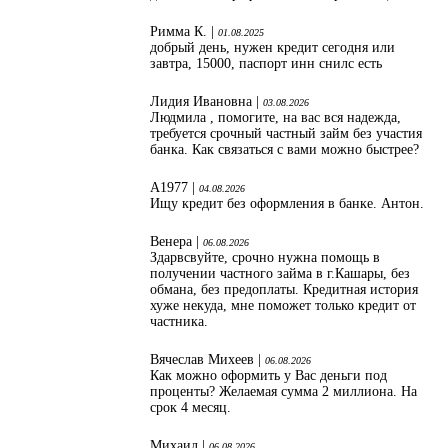
Римма К. |
01.08.2025
добрый день, нужен кредит сегодня или
завтра, 15000, паспорт инн снилс есть
Лидия Ивановна |
03.08.2026
Людмила , помогите, на вас вся надежда,
требуется срочный частный займ без участия
банка. Как связаться с вами можно быстрее?
А1977 |
04.08.2026
Ищу кредит без оформления в банке. Антон.
Венера |
06.08.2026
Здарвсвуйте, срочно нужна помощь в
получении частного займа в г.Кашары, без
обмана, без предоплаты. Кредитная история
хуже некуда, мне поможет только кредит от
частника.
Вячеслав Михеев |
06.08.2026
Как можно оформить у Вас деньги под
проценты? Желаемая сумма 2 миллиона. На
срок 4 месяц.
Михаил |
06.08.2026