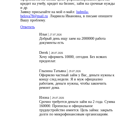
кредит на учебу, кредит на бизнес, займ на срочные нужды
и др.
Заявку присылайте на мой е-майл:
ludmila-
belova78@mail.ru
Людмила Ивановна, в письме опишите
Вашу проблему.
Ответить
Илья |
27.07.2026
Добрый день ищу заем на 2000000 работа
документы есть
Derek |
28.07.2026
Хочу оформить 10000, сегодня. Без всяких
предоплат.
Глызина Татьяна |
29.07.2026
Оформлю частный займ у Вас, деньги нужны к
концу след.недели. Я и муж официално
работаем, деньги нужны, чтобы закончить
ремонт дома.
Илона |
29.07.2026
Срочно требуется деньги займ на 2 года. Сумма
160000. Прописка и официальное
трудоустройство имеется. Цель займа: закрыть
долги по микрофинансовым организациям.