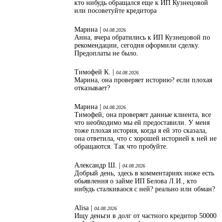
кто нибудь обращался еще к ИП Кузнецовой
или посоветуйте кредитора
Марина |
04.08.2026
Анна, вчера обратились к ИП Кузнецовой по
рекомендации, сегодня оформили сделку.
Предоплаты не было.
Тимофей К. |
04.08.2026
Марина, она проверяет историю? если плохая
отказывает?
Марина |
04.08.2026
Тимофей, она проверяет данные клиента, все
что необходимо мы ей предоставили. У меня
тоже плохая история, когда я ей это сказала,
она ответила, что с хорошей историей к ней не
обращаются. Так что пробуйте.
Александр Ш. |
04.08.2026
Добрый день, здесь в комментариях ниже есть
обьявления о займе ИП Белова Л.И., кто
нибудь сталкиваося с ней? реально или обман?
Alisa |
04.08.2026
Ищу деньги в долг от частного кредитор 50000