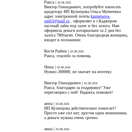
Раиса |
03.08.2026
Виктор Геннадьевич, попробуйте написать
кредитору ИП Кузнецова Ольга Матвеевна
адрес электронной почты
kuznetsova-
om63@mail.ru
, оформляет в г.Каджером
частный займ под залог и без залога. Нам
оформила деньги нотариально за 2 дня без
залога 780тысяч. Очень благородная женщина,
входит в положение.
Костя Рыбин |
03.08.2026
Раиса, спасибо за помощь
Нина |
03.08.2026
Нужно 200000, не хватает на ипотеку.
Виктор Геннадьевич |
03.08.2026
Раиса, благодарю за поддержку! Уже
переговорил с ней! Надеюсь поможет!
анна |
03.08.2026
ИП Кузнецова действительно помогает?
Просто уже сил нет, кругом одни мошенники,
а деньги нужны очень срочно.
анна |
03.08.2026