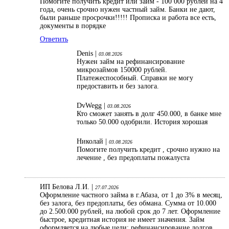
Помогите получить кредит или займ - 100 000 рублей на 4
года, очень срочно нужен частный займ. Банки не дают,
были раньше просрочки!!!!! Прописка и работа все есть,
документы в порядке
Ответить
Denis |
03.08.2026
Нужен займ на рефинансирование
микрозаймов 150000 рублей.
Платежеспособный. Справки не могу
предоставить и без залога.
DvWegg |
03.08.2026
Кто сможет занять в долг 450.000, в банке мне
только 50.000 одобрили. История хорошая
Николай |
03.08.2026
Помогите получить кредит , срочно нужно на
лечение , без предоплаты пожалуста
ИП Белова Л.И. |
27.07.2026
Оформление частного займа в г.Абаза, от 1 до 3% в месяц,
без залога, без предоплаты, без обмана. Сумма от 10.000
до 2.500.000 рублей, на любой срок до 7 лет. Оформление
быстрое, кредитная история не имеет значения. Займ
оформляется на любые цели: рефинансирование долгов,