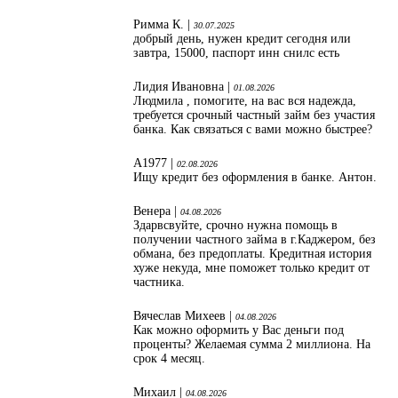
Римма К. |
30.07.2025
добрый день, нужен кредит сегодня или
завтра, 15000, паспорт инн снилс есть
Лидия Ивановна |
01.08.2026
Людмила , помогите, на вас вся надежда,
требуется срочный частный займ без участия
банка. Как связаться с вами можно быстрее?
А1977 |
02.08.2026
Ищу кредит без оформления в банке. Антон.
Венера |
04.08.2026
Здарвсвуйте, срочно нужна помощь в
получении частного займа в г.Каджером, без
обмана, без предоплаты. Кредитная история
хуже некуда, мне поможет только кредит от
частника.
Вячеслав Михеев |
04.08.2026
Как можно оформить у Вас деньги под
проценты? Желаемая сумма 2 миллиона. На
срок 4 месяц.
Михаил |
04.08.2026