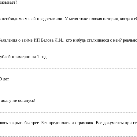
казывает?
 необходимо мы ей предоставили. У меня тоже плохая история, когда я ей
ьявления о займе ИП Белова Л.И., кто нибудь сталкиваося с ней? реальн
рублей примерно на 1 год.
9 лет
долгу не останусь!
раюсь закрыть быстрее. Без предоплаты и страховок. Все документы при с