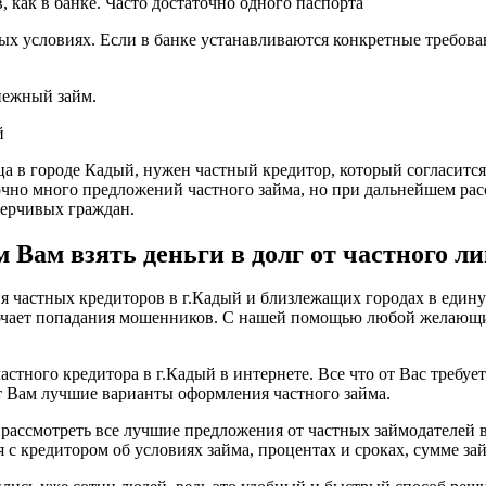
 как в банке. Часто достаточно одного паспорта
х условиях. Если в банке устанавливаются конкретные требован
енежный займ.
й
ца в городе Кадый, нужен частный кредитор, который согласится
точно много предложений частного займа, но при дальнейшем рас
ерчивых граждан.
Вам взять деньги в долг от частного ли
частных кредиторов в г.Кадый и близлежащих городах в единую
лючает попадания мошенников. С нашей помощью любой желающи
астного кредитора в г.Кадый в интернете. Все что от Вас требуе
т Вам лучшие варианты оформления частного займа.
рассмотреть все лучшие предложения от частных займодателей 
с кредитором об условиях займа, процентах и сроках, сумме зай