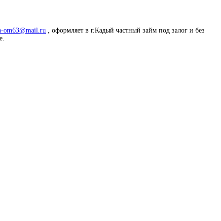
a-om63@mail.ru
, оформляет в г.Кадый частный займ под залог и без
е.