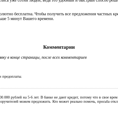
шились уже сотни людей, ведь это удобный и быстрый способ ре
солютно бесплатна. Чтобы получить все предложения частных кр
льше 5 минут Вашего времени.
Комментарии
ку в конце страницы, после всех комментариев
и предоплаты.
0.000 рублей на 5-6 лет. В банке не дают кредит, потому что в свое вре
, поручителей можем предложить. Кто может реально помочь, просьба отк