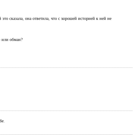
 это сказала, она ответила, что с хорошей историей к ней не
о или обман?
ебе.