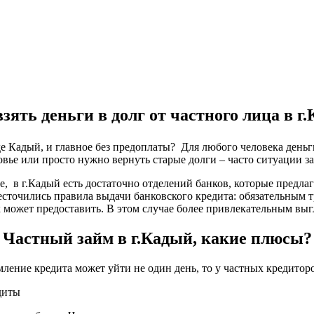
зять деньги в долг от частного лица в г
оде Кадый, и главное без предоплаты? Для любого человека день
овье или просто нужно вернуть старые долги – часто ситуации з
ке, в г.Кадый есть достаточно отделений банков, которые предл
есточились правила выдачи банковского кредита: обязательным 
 может предоставить. В этом случае более привлекательным выгл
Частный займ в г.Кадый, какие плюсы?
мление кредита может уйти не один день, то у частных кредитор
диты