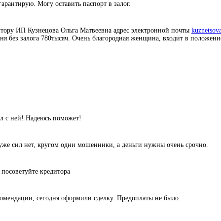
гарантирую. Могу оставить паспорт в залог.
итору ИП Кузнецова Ольга Матвеевна адрес электронной почты
kuznetsov
дня без залога 780тысяч. Очень благородная женщина, входит в положени
л с ней! Надеюсь поможет!
уже сил нет, кругом одни мошенники, а деньги нужны очень срочно.
 посоветуйте кредитора
комендации, сегодня оформили сделку. Предоплаты не было.