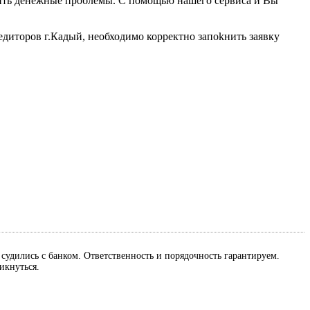
шить денежные проблемы. С помощью нашего сервиса и Вы
едиторов г.Кадый, необходимо корректно запоkнить заявку
м судились с банком. Ответственность и порядочность гарантируем.
ликнуться.