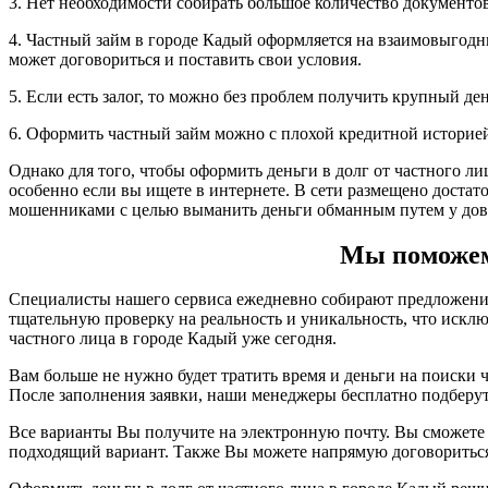
3. Нет необходимости собирать большое количество документов,
4. Частный займ в городе Кадый оформляется на взаимовыгодны
может договориться и поставить свои условия.
5. Если есть залог, то можно без проблем получить крупный д
6. Оформить частный займ можно с плохой кредитной историе
Однако для того, чтобы оформить деньги в долг от частного ли
особенно если вы ищете в интернете. В сети размещено доста
мошенниками с целью выманить деньги обманным путем у дов
Мы поможем 
Специалисты нашего сервиса ежедневно собирают предложения 
тщательную проверку на реальность и уникальность, что иск
частного лица в городе Кадый уже сегодня.
Вам больше не нужно будет тратить время и деньги на поиски ч
После заполнения заявки, наши менеджеры бесплатно подберу
Все варианты Вы получите на электронную почту. Вы сможете 
подходящий вариант. Также Вы можете напрямую договориться 