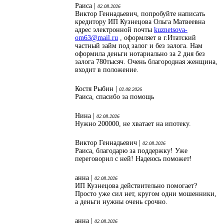
Раиса |
02.08.2026
Виктор Геннадьевич, попробуйте написать
кредитору ИП Кузнецова Ольга Матвеевна
адрес электронной почты
kuznetsova-
om63@mail.ru
, оформляет в г.Итатский
частный займ под залог и без залога. Нам
оформила деньги нотариально за 2 дня без
залога 780тысяч. Очень благородная женщина,
входит в положение.
Костя Рыбин |
02.08.2026
Раиса, спасибо за помощь
Нина |
02.08.2026
Нужно 200000, не хватает на ипотеку.
Виктор Геннадьевич |
02.08.2026
Раиса, благодарю за поддержку! Уже
переговорил с ней! Надеюсь поможет!
анна |
02.08.2026
ИП Кузнецова действительно помогает?
Просто уже сил нет, кругом одни мошенники,
а деньги нужны очень срочно.
анна |
02.08.2026