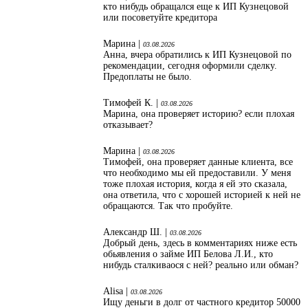
кто нибудь обращался еще к ИП Кузнецовой
или посоветуйте кредитора
Марина |
03.08.2026
Анна, вчера обратились к ИП Кузнецовой по
рекомендации, сегодня оформили сделку.
Предоплаты не было.
Тимофей К. |
03.08.2026
Марина, она проверяет историю? если плохая
отказывает?
Марина |
03.08.2026
Тимофей, она проверяет данные клиента, все
что необходимо мы ей предоставили. У меня
тоже плохая история, когда я ей это сказала,
она ответила, что с хорошей историей к ней не
обращаются. Так что пробуйте.
Александр Ш. |
03.08.2026
Добрый день, здесь в комментариях ниже есть
обьявления о займе ИП Белова Л.И., кто
нибудь сталкиваося с ней? реально или обман?
Alisa |
03.08.2026
Ищу деньги в долг от частного кредитор 50000