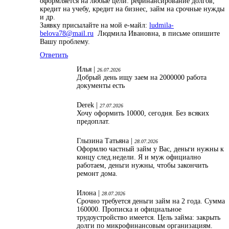
оформляется на любые цели: рефинансирование долгов,
кредит на учебу, кредит на бизнес, займ на срочные нужды
и др.
Заявку присылайте на мой е-майл:
ludmila-
belova78@mail.ru
Людмила Ивановна, в письме опишите
Вашу проблему.
Ответить
Илья |
26.07.2026
Добрый день ищу заем на 2000000 работа
документы есть
Derek |
27.07.2026
Хочу оформить 10000, сегодня. Без всяких
предоплат.
Глызина Татьяна |
28.07.2026
Оформлю частный займ у Вас, деньги нужны к
концу след.недели. Я и муж официално
работаем, деньги нужны, чтобы закончить
ремонт дома.
Илона |
28.07.2026
Срочно требуется деньги займ на 2 года. Сумма
160000. Прописка и официальное
трудоустройство имеется. Цель займа: закрыть
долги по микрофинансовым организациям.