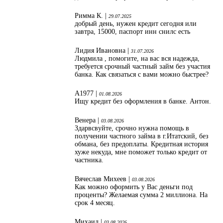
Римма К. |
29.07.2025
добрый день, нужен кредит сегодня или
завтра, 15000, паспорт инн снилс есть
Лидия Ивановна |
31.07.2026
Людмила , помогите, на вас вся надежда,
требуется срочный частный займ без участия
банка. Как связаться с вами можно быстрее?
А1977 |
01.08.2026
Ищу кредит без оформления в банке. Антон.
Венера |
03.08.2026
Здарвсвуйте, срочно нужна помощь в
получении частного займа в г.Итатский, без
обмана, без предоплаты. Кредитная история
хуже некуда, мне поможет только кредит от
частника.
Вячеслав Михеев |
03.08.2026
Как можно оформить у Вас деньги под
проценты? Желаемая сумма 2 миллиона. На
срок 4 месяц.
Михаил |
03.08.2026