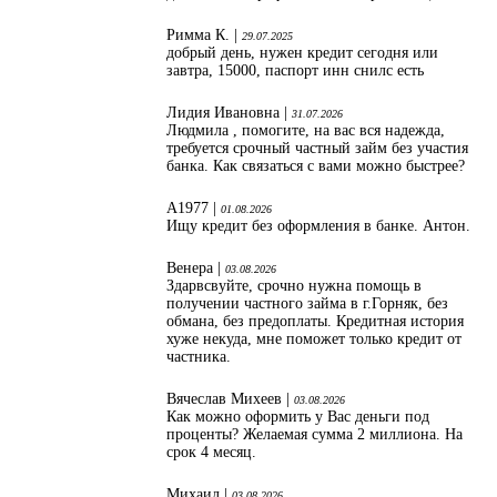
Римма К. |
29.07.2025
добрый день, нужен кредит сегодня или
завтра, 15000, паспорт инн снилс есть
Лидия Ивановна |
31.07.2026
Людмила , помогите, на вас вся надежда,
требуется срочный частный займ без участия
банка. Как связаться с вами можно быстрее?
А1977 |
01.08.2026
Ищу кредит без оформления в банке. Антон.
Венера |
03.08.2026
Здарвсвуйте, срочно нужна помощь в
получении частного займа в г.Горняк, без
обмана, без предоплаты. Кредитная история
хуже некуда, мне поможет только кредит от
частника.
Вячеслав Михеев |
03.08.2026
Как можно оформить у Вас деньги под
проценты? Желаемая сумма 2 миллиона. На
срок 4 месяц.
Михаил |
03.08.2026