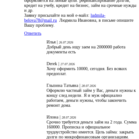
оформляется на любые цели: рефинансирование долгов,
кредит на учебу, кредит на бизнес, займ на срочные нужды
и др.
Заявку присылайте на мой е-майл:
ludmila-
belova78@mail.ru
Людмила Ивановна, в письме опишите
Вашу проблему.
Ответить
Илья |
26.07.2026
Добрый день ищу заем на 2000000 работа
документы есть
Derek |
27.07.2026
Хочу оформить 10000, сегодня. Без всяких
предоплат.
Глызина Татьяна |
28.07.2026
Оформлю частный займ у Вас, деньги нужны к
концу след.недели. Я и муж официално
работаем, деньги нужны, чтобы закончить
ремонт дома.
Илона |
28.07.2026
Срочно требуется деньги займ на 2 года. Сумма
160000. Прописка и официальное
трудоустройство имеется. Цель займа: закрыть
долги по микрофинансовым организациям.