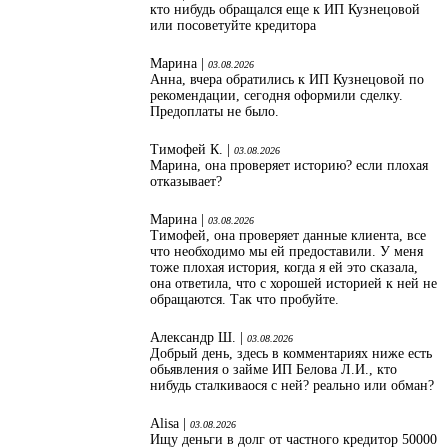
кто нибудь обращался еще к ИП Кузнецовой
или посоветуйте кредитора
Марина |
03.08.2026
Анна, вчера обратились к ИП Кузнецовой по
рекомендации, сегодня оформили сделку.
Предоплаты не было.
Тимофей К. |
03.08.2026
Марина, она проверяет историю? если плохая
отказывает?
Марина |
03.08.2026
Тимофей, она проверяет данные клиента, все
что необходимо мы ей предоставили. У меня
тоже плохая история, когда я ей это сказала,
она ответила, что с хорошей историей к ней не
обращаются. Так что пробуйте.
Александр Ш. |
03.08.2026
Добрый день, здесь в комментариях ниже есть
обьявления о займе ИП Белова Л.И., кто
нибудь сталкиваося с ней? реально или обман?
Alisa |
03.08.2026
Ищу деньги в долг от частного кредитор 50000