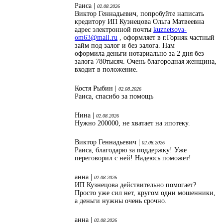
Раиса |
02.08.2026
Виктор Геннадьевич, попробуйте написать
кредитору ИП Кузнецова Ольга Матвеевна
адрес электронной почты
kuznetsova-
om63@mail.ru
, оформляет в г.Горняк частный
займ под залог и без залога. Нам
оформила деньги нотариально за 2 дня без
залога 780тысяч. Очень благородная женщина,
входит в положение.
Костя Рыбин |
02.08.2026
Раиса, спасибо за помощь
Нина |
02.08.2026
Нужно 200000, не хватает на ипотеку.
Виктор Геннадьевич |
02.08.2026
Раиса, благодарю за поддержку! Уже
переговорил с ней! Надеюсь поможет!
анна |
02.08.2026
ИП Кузнецова действительно помогает?
Просто уже сил нет, кругом одни мошенники,
а деньги нужны очень срочно.
анна |
02.08.2026