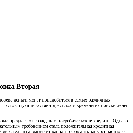
ловка Вторая
еловека деньги могут понадобиться в самых различных
– часто ситуации застают врасплох и времени на поиски денег
оторые предлагают гражданам потребительские кредиты. Однако
язательным требованием стала положительная кредитная
ривлекательным выглядит вариант оформить займ от частного