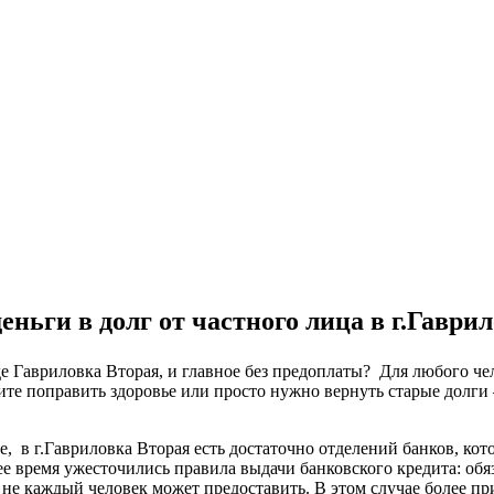
еньги в долг от частного лица в г.Гаври
оде Гавриловка Вторая, и главное без предоплаты? Для любого ч
ите поправить здоровье или просто нужно вернуть старые долги 
ке, в г.Гавриловка Вторая есть достаточно отделений банков, к
ее время ужесточились правила выдачи банковского кредита: об
 не каждый человек может предоставить. В этом случае более п