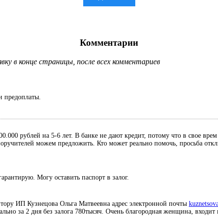
Комментарии
ку в конце страницы, после всех комментариев
и предоплаты.
0.000 рублей на 5-6 лет. В банке не дают кредит, потому что в свое вре
, поручителей можем предложить. Кто может реально помочь, просьба отк
гарантирую. Могу оставить паспорт в залог.
итору ИП Кузнецова Ольга Матвеевна адрес электронной почты
kuznetsov
иально за 2 дня без залога 780тысяч. Очень благородная женщина, входит