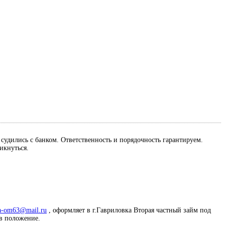
м судились с банком. Ответственность и порядочность гарантируем.
ликнуться.
a-om63@mail.ru
, оформляет в г.Гавриловка Вторая частный займ под
 в положение.