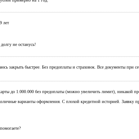
рублей примерно на 1 год.
9 лет
долгу не останусь!
раюсь закрыть быстрее. Без предоплаты и страховок. Все документы при с
рты до 1.000.000 без предоплаты (можно увеличить лимит), никакой пред
Различные варианты оформления. С плохой кредитной историей. Заявку п
 помогаете?