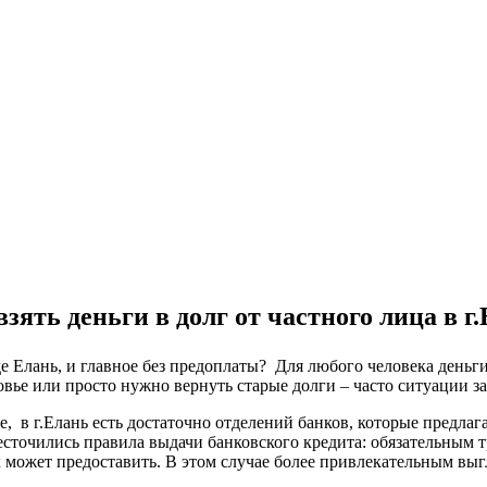
зять деньги в долг от частного лица в г
де Елань, и главное без предоплаты? Для любого человека деньг
овье или просто нужно вернуть старые долги – часто ситуации з
е, в г.Елань есть достаточно отделений банков, которые предла
есточились правила выдачи банковского кредита: обязательным 
может предоставить. В этом случае более привлекательным выгл