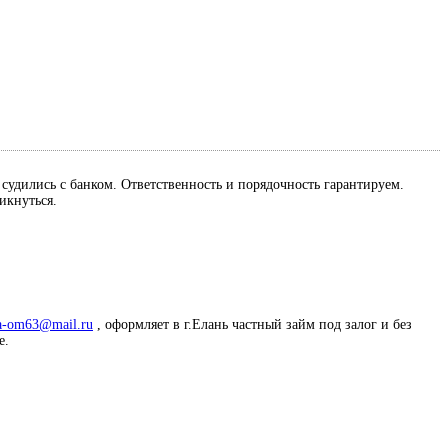
м судились с банком. Ответственность и порядочность гарантируем.
ликнуться.
a-om63@mail.ru
, оформляет в г.Елань частный займ под залог и без
е.