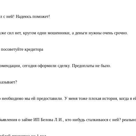
л с ней! Надеюсь поможет!
уже сил нет, кругом одни мошенники, а деньги нужны очень срочно.
 посоветуйте кредитора
комендации, сегодня оформили сделку. Предоплаты не было.
казывает?
 необходимо мы ей предоставили. У меня тоже плохая история, когда я ей
ьявления о займе ИП Белова Л.И., кто нибудь сталкиваося с ней? реальн