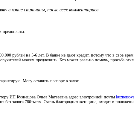
ку в конце страницы, после всех комментариев
и предоплаты.
0.000 рублей на 5-6 лет. В банке не дают кредит, потому что в свое вре
, поручителей можем предложить. Кто может реально помочь, просьба отк
гарантирую. Могу оставить паспорт в залог.
итору ИП Кузнецова Ольга Матвеевна адрес электронной почты
kuznetsov
дня без залога 780тысяч. Очень благородная женщина, входит в положени