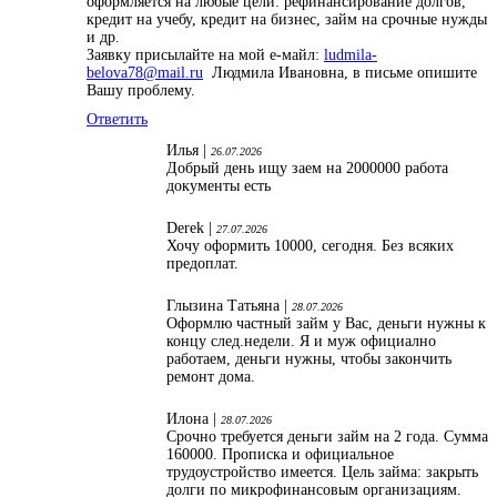
оформляется на любые цели: рефинансирование долгов,
кредит на учебу, кредит на бизнес, займ на срочные нужды
и др.
Заявку присылайте на мой е-майл:
ludmila-
belova78@mail.ru
Людмила Ивановна, в письме опишите
Вашу проблему.
Ответить
Илья |
26.07.2026
Добрый день ищу заем на 2000000 работа
документы есть
Derek |
27.07.2026
Хочу оформить 10000, сегодня. Без всяких
предоплат.
Глызина Татьяна |
28.07.2026
Оформлю частный займ у Вас, деньги нужны к
концу след.недели. Я и муж официално
работаем, деньги нужны, чтобы закончить
ремонт дома.
Илона |
28.07.2026
Срочно требуется деньги займ на 2 года. Сумма
160000. Прописка и официальное
трудоустройство имеется. Цель займа: закрыть
долги по микрофинансовым организациям.