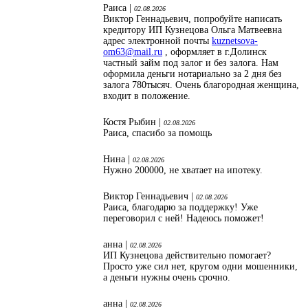
Раиса |
02.08.2026
Виктор Геннадьевич, попробуйте написать
кредитору ИП Кузнецова Ольга Матвеевна
адрес электронной почты
kuznetsova-
om63@mail.ru
, оформляет в г.Долинск
частный займ под залог и без залога. Нам
оформила деньги нотариально за 2 дня без
залога 780тысяч. Очень благородная женщина,
входит в положение.
Костя Рыбин |
02.08.2026
Раиса, спасибо за помощь
Нина |
02.08.2026
Нужно 200000, не хватает на ипотеку.
Виктор Геннадьевич |
02.08.2026
Раиса, благодарю за поддержку! Уже
переговорил с ней! Надеюсь поможет!
анна |
02.08.2026
ИП Кузнецова действительно помогает?
Просто уже сил нет, кругом одни мошенники,
а деньги нужны очень срочно.
анна |
02.08.2026