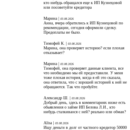
кто нибудь обращался еще к ИП Кузнецовой
или посоветуйте кредитора
Марина |
03.08.2026
Анна, вчера обратились к ИП Кузнецовой по
рекомендации, сегодня оформили сделку.
Предоплаты не было.
Тимофей К. |
03.08.2026
Марина, она проверяет историю? если плохая
отказывает?
Марина |
03.08.2026
Тимофей, она проверяет данные клиента, все
что необходимо мы ей предоставили. У меня
тоже плохая история, когда я ей это сказала,
она ответила, что с хорошей историей к ней не
обращаются. Так что пробуйте.
Александр Ш. |
03.08.2026
Добрый день, здесь в комментариях ниже есть
обьявления о займе ИП Белова Л.И., кто
нибудь сталкиваося с ней? реально или обман?
Alisa |
03.08.2026
Ищу деньги в долг от частного кредитор 50000