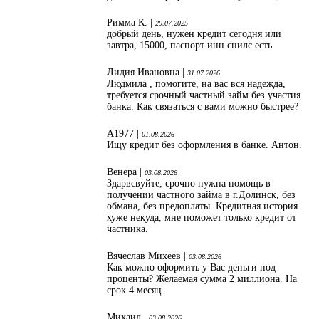
Римма К. |
29.07.2025
добрый день, нужен кредит сегодня или
завтра, 15000, паспорт инн снилс есть
Лидия Ивановна |
31.07.2026
Людмила , помогите, на вас вся надежда,
требуется срочный частный займ без участия
банка. Как связаться с вами можно быстрее?
А1977 |
01.08.2026
Ищу кредит без оформления в банке. Антон.
Венера |
03.08.2026
Здарвсвуйте, срочно нужна помощь в
получении частного займа в г.Долинск, без
обмана, без предоплаты. Кредитная история
хуже некуда, мне поможет только кредит от
частника.
Вячеслав Михеев |
03.08.2026
Как можно оформить у Вас деньги под
проценты? Желаемая сумма 2 миллиона. На
срок 4 месяц.
Михаил |
03.08.2026