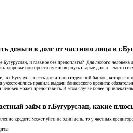
ть деньги в долг от частного лица в г.Бу
оде Бугуруслан, и главное без предоплаты? Для любого человека
ть здоровье или просто нужно вернуть старые долги – часто сит
ке, в г.Бугуруслан есть достаточно отделений банков, которые п
я ужесточились правила выдачи банковского кредита: обязатель
 человек может предоставить. В этом случае более привлекател
астный займ в г.Бугуруслан, какие плюс
мление кредита может уйти не один день, то у частных кредитор
диты