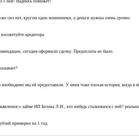
л с ней! Надеюсь поможет!
уже сил нет, кругом одни мошенники, а деньги нужны очень срочно.
 посоветуйте кредитора
комендации, сегодня оформили сделку. Предоплаты не было.
казывает?
 необходимо мы ей предоставили. У меня тоже плохая история, когда я ей
ьявления о займе ИП Белова Л.И., кто нибудь сталкиваося с ней? реальн
рублей примерно на 1 год.