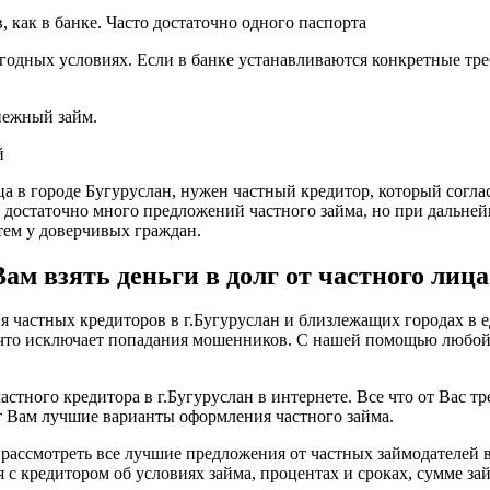
 как в банке. Часто достаточно одного паспорта
годных условиях. Если в банке устанавливаются конкретные тре
енежный займ.
й
ца в городе Бугуруслан, нужен частный кредитор, который соглас
о достаточно много предложений частного займа, но при дальне
ем у доверчивых граждан.
м взять деньги в долг от частного лица 
частных кредиторов в г.Бугуруслан и близлежащих городах в е
, что исключает попадания мошенников. С нашей помощью любо
астного кредитора в г.Бугуруслан в интернете. Все что от Вас т
т Вам лучшие варианты оформления частного займа.
рассмотреть все лучшие предложения от частных займодателей в
с кредитором об условиях займа, процентах и сроках, сумме зай