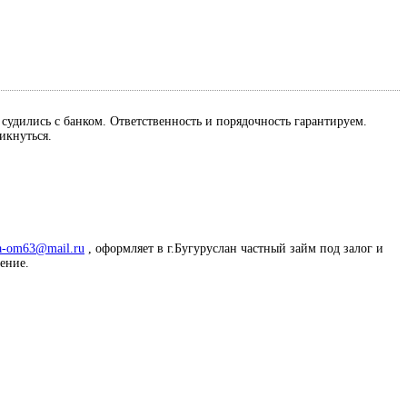
м судились с банком. Ответственность и порядочность гарантируем.
ликнуться.
a-om63@mail.ru
, оформляет в г.Бугуруслан частный займ под залог и
жение.