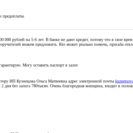
и предоплаты.
0.000 рублей на 5-6 лет. В банке не дают кредит, потому что в свое вре
, поручителей можем предложить. Кто может реально помочь, просьба отк
гарантирую. Могу оставить паспорт в залог.
итору ИП Кузнецова Ольга Матвеевна адрес электронной почты
kuznetsov
а 2 дня без залога 780тысяч. Очень благородная женщина, входит в поло