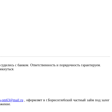
м судились с банком. Ответственность и порядочность гарантируем.
ликнуться.
a-om63@mail.ru
, оформляет в г.Борисоглебский частный займ под залог
ложение.