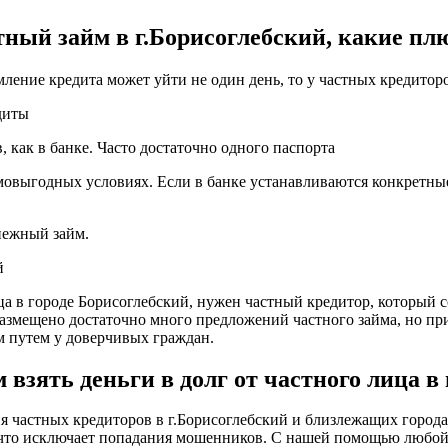
тный займ в г.Борисоглебский, какие пл
мление кредита может уйти не один день, то у частных кредитор
диты
 как в банке. Часто достаточно одного паспорта
мовыгодных условиях. Если в банке устанавливаются конкретные
енежный займ.
й
ица в городе Борисоглебский, нужен частный кредитор, который 
и размещено достаточно много предложений частного займа, но п
 путем у доверчивых граждан.
взять деньги в долг от частного лица в 
частных кредиторов в г.Борисоглебский и близлежащих городах
, что исключает попадания мошенников. С нашей помощью любо