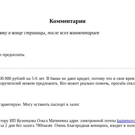
Комментарии
ку в конце страницы, после всех комментариев
и предоплаты.
0.000 рублей на 5-6 лет. В банке не дают кредит, потому что в свое вре
, поручителей можем предложить. Кто может реально помочь, просьба отк
гарантирую. Могу оставить паспорт в залог.
итору ИП Кузнецова Ольга Матвеевна адрес электронной почты
kuznetsov
 за 2 дня без залога 780тысяч. Очень благородная женщина, входит в по