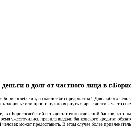
деньги в долг от частного лица в г.Бор
оде Борисоглебский, и главное без предоплаты? Для любого чело
ть здоровье или просто нужно вернуть старые долги – часто сит
ке, в г.Борисоглебский есть достаточно отделений банков, кото
время ужесточились правила выдачи банковского кредита: обяза
 человек может предоставить. В этом случае более привлекател