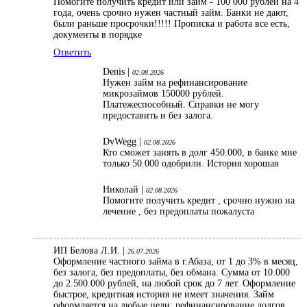
Помогите получить кредит или займ - 100 000 рублей на 4
года, очень срочно нужен частный займ. Банки не дают,
были раньше просрочки!!!!! Прописка и работа все есть,
документы в порядке
Ответить
Denis |
02.08.2026
Нужен займ на рефинансирование
микрозаймов 150000 рублей.
Платежеспособный. Справки не могу
предоставить и без залога.
DvWegg |
02.08.2026
Кто сможет занять в долг 450.000, в банке мне
только 50.000 одобрили. История хорошая
Николай |
02.08.2026
Помогите получить кредит , срочно нужно на
лечение , без предоплаты пожалуста
ИП Белова Л.И. |
26.07.2026
Оформление частного займа в г.Абаза, от 1 до 3% в месяц,
без залога, без предоплаты, без обмана. Сумма от 10.000
до 2.500.000 рублей, на любой срок до 7 лет. Оформление
быстрое, кредитная история не имеет значения. Займ
оформляется на любые цели: рефинансирование долгов,