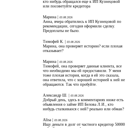
кто нибудь обращался еще к ИП Кузнецовой
или посоветуйте кредитора
Марина |
03.08.2026
Анна, вчера обратились к ИП Кузнецовой по
рекомендации, сегодня оформили сделку.
Предоплаты не было.
Тимофей К. |
03.08.2026
Марина, она проверяет историю? если плохая
отказывает?
Марина |
03.08.2026
Тимофей, она проверяет данные клиента, все
что необходимо мы ей предоставили. У меня
тоже плохая история, когда я ей это сказала,
она ответила, что с хорошей историей к ней не
обращаются. Так что пробуйте.
Александр Ш. |
03.08.2026
Добрый день, здесь в комментариях ниже есть
обьявления о займе ИП Белова Л.И., кто
нибудь сталкиваося с ней? реально или обман?
Alisa |
03.08.2026
Ищу деньги в долг от частного кредитор 50000