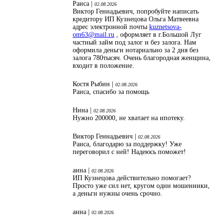
Раиса |
02.08.2026
Виктор Геннадьевич, попробуйте написать
кредитору ИП Кузнецова Ольга Матвеевна
адрес электронной почты
kuznetsova-
om63@mail.ru
, оформляет в г.Большой Луг
частный займ под залог и без залога. Нам
оформила деньги нотариально за 2 дня без
залога 780тысяч. Очень благородная женщина,
входит в положение.
Костя Рыбин |
02.08.2026
Раиса, спасибо за помощь
Нина |
02.08.2026
Нужно 200000, не хватает на ипотеку.
Виктор Геннадьевич |
02.08.2026
Раиса, благодарю за поддержку! Уже
переговорил с ней! Надеюсь поможет!
анна |
02.08.2026
ИП Кузнецова действительно помогает?
Просто уже сил нет, кругом одни мошенники,
а деньги нужны очень срочно.
анна |
02.08.2026