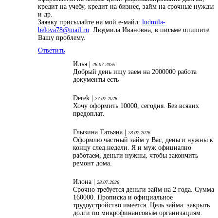
кредит на учебу, кредит на бизнес, займ на срочные нужды
и др.
Заявку присылайте на мой е-майл:
ludmila-
belova78@mail.ru
Людмила Ивановна, в письме опишите
Вашу проблему.
Ответить
Илья |
26.07.2026
Добрый день ищу заем на 2000000 работа
документы есть
Derek |
27.07.2026
Хочу оформить 10000, сегодня. Без всяких
предоплат.
Глызина Татьяна |
28.07.2026
Оформлю частный займ у Вас, деньги нужны к
концу след.недели. Я и муж официално
работаем, деньги нужны, чтобы закончить
ремонт дома.
Илона |
28.07.2026
Срочно требуется деньги займ на 2 года. Сумма
160000. Прописка и официальное
трудоустройство имеется. Цель займа: закрыть
долги по микрофинансовым организациям.