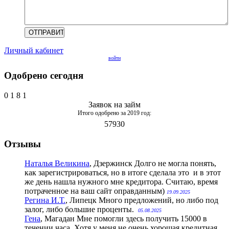
Личный кабинет
войти
Одобрено сегодня
0
1
8
1
Заявок на займ
Итого одобрено за 2019 год:
57930
Отзывы
Наталья Великина
, Дзержинск
Долго не могла понять,
как зарегистрироваться, но в итоге сделала это и в этот
же день нашла нужного мне кредитора. Считаю, время
потраченное на ваш сайт оправданным)
19.09.2025
Регина И.Т.
, Липецк
Много предложений, но либо под
залог, либо большие проценты.
05.08.2025
Гена
, Магадан
Мне помогли здесь получить 15000 в
течении часа. Хотя у меня не очень хорошая кредитная