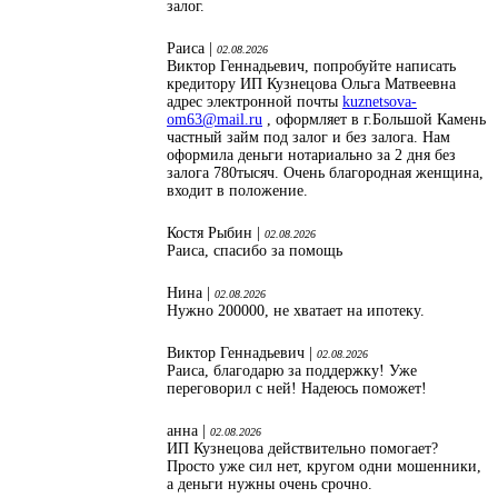
залог.
Раиса |
02.08.2026
Виктор Геннадьевич, попробуйте написать
кредитору ИП Кузнецова Ольга Матвеевна
адрес электронной почты
kuznetsova-
om63@mail.ru
, оформляет в г.Большой Камень
частный займ под залог и без залога. Нам
оформила деньги нотариально за 2 дня без
залога 780тысяч. Очень благородная женщина,
входит в положение.
Костя Рыбин |
02.08.2026
Раиса, спасибо за помощь
Нина |
02.08.2026
Нужно 200000, не хватает на ипотеку.
Виктор Геннадьевич |
02.08.2026
Раиса, благодарю за поддержку! Уже
переговорил с ней! Надеюсь поможет!
анна |
02.08.2026
ИП Кузнецова действительно помогает?
Просто уже сил нет, кругом одни мошенники,
а деньги нужны очень срочно.