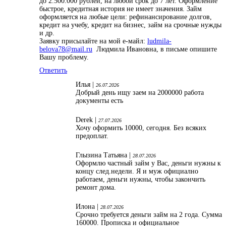
до 2.500.000 рублей, на любой срок до 7 лет. Оформление
быстрое, кредитная история не имеет значения. Займ
оформляется на любые цели: рефинансирование долгов,
кредит на учебу, кредит на бизнес, займ на срочные нужды
и др.
Заявку присылайте на мой е-майл:
ludmila-
belova78@mail.ru
Людмила Ивановна, в письме опишите
Вашу проблему.
Ответить
Илья |
26.07.2026
Добрый день ищу заем на 2000000 работа
документы есть
Derek |
27.07.2026
Хочу оформить 10000, сегодня. Без всяких
предоплат.
Глызина Татьяна |
28.07.2026
Оформлю частный займ у Вас, деньги нужны к
концу след.недели. Я и муж официално
работаем, деньги нужны, чтобы закончить
ремонт дома.
Илона |
28.07.2026
Срочно требуется деньги займ на 2 года. Сумма
160000. Прописка и официальное