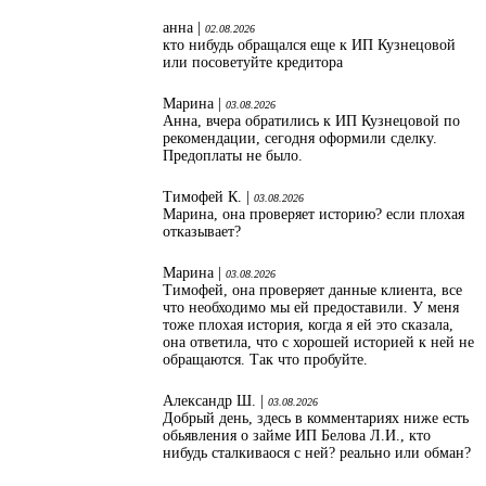
анна |
02.08.2026
кто нибудь обращался еще к ИП Кузнецовой
или посоветуйте кредитора
Марина |
03.08.2026
Анна, вчера обратились к ИП Кузнецовой по
рекомендации, сегодня оформили сделку.
Предоплаты не было.
Тимофей К. |
03.08.2026
Марина, она проверяет историю? если плохая
отказывает?
Марина |
03.08.2026
Тимофей, она проверяет данные клиента, все
что необходимо мы ей предоставили. У меня
тоже плохая история, когда я ей это сказала,
она ответила, что с хорошей историей к ней не
обращаются. Так что пробуйте.
Александр Ш. |
03.08.2026
Добрый день, здесь в комментариях ниже есть
обьявления о займе ИП Белова Л.И., кто
нибудь сталкиваося с ней? реально или обман?