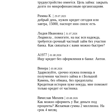
трудоустройство имеется. Цель займа: закрыть
долги по микрофинансовым организациям.
Римма К. |
29.07.2025
добрый день, нужен кредит сегодня или
завтра, 15000, паспорт инн снилс есть
Лидия Ивановна |
31.07.2026
Людмила , помогите, на вас вся надежда,
требуется срочный частный займ без участия
банка. Как связаться с вами можно быстрее?
А1977 |
01.08.2026
Ищу кредит без оформления в банке. Антон.
Венера |
03.08.2026
Здарвсвуйте, срочно нужна помощь в
получении частного займа в г.Большой
Камень, без обмана, без предоплаты.
Кредитная история хуже некуда, мне поможет
только кредит от частника.
Вячеслав Михеев |
03.08.2026
Как можно оформить у Вас деньги под
проценты? Желаемая сумма 2 миллиона. На
срок 4 месяц.