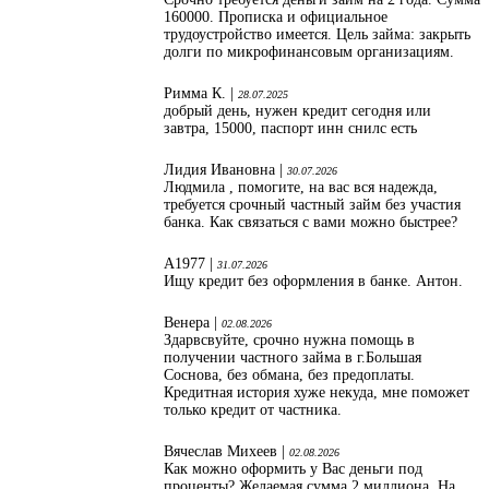
160000. Прописка и официальное
трудоустройство имеется. Цель займа: закрыть
долги по микрофинансовым организациям.
Римма К. |
28.07.2025
добрый день, нужен кредит сегодня или
завтра, 15000, паспорт инн снилс есть
Лидия Ивановна |
30.07.2026
Людмила , помогите, на вас вся надежда,
требуется срочный частный займ без участия
банка. Как связаться с вами можно быстрее?
А1977 |
31.07.2026
Ищу кредит без оформления в банке. Антон.
Венера |
02.08.2026
Здарвсвуйте, срочно нужна помощь в
получении частного займа в г.Большая
Соснова, без обмана, без предоплаты.
Кредитная история хуже некуда, мне поможет
только кредит от частника.
Вячеслав Михеев |
02.08.2026
Как можно оформить у Вас деньги под
проценты? Желаемая сумма 2 миллиона. На