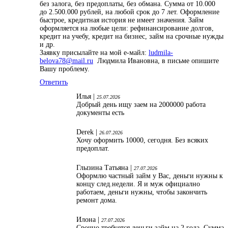
без залога, без предоплаты, без обмана. Сумма от 10.000
до 2.500.000 рублей, на любой срок до 7 лет. Оформление
быстрое, кредитная история не имеет значения. Займ
оформляется на любые цели: рефинансирование долгов,
кредит на учебу, кредит на бизнес, займ на срочные нужды
и др.
Заявку присылайте на мой е-майл:
ludmila-
belova78@mail.ru
Людмила Ивановна, в письме опишите
Вашу проблему.
Ответить
Илья |
25.07.2026
Добрый день ищу заем на 2000000 работа
документы есть
Derek |
26.07.2026
Хочу оформить 10000, сегодня. Без всяких
предоплат.
Глызина Татьяна |
27.07.2026
Оформлю частный займ у Вас, деньги нужны к
концу след.недели. Я и муж официално
работаем, деньги нужны, чтобы закончить
ремонт дома.
Илона |
27.07.2026
Срочно требуется деньги займ на 2 года. Сумма