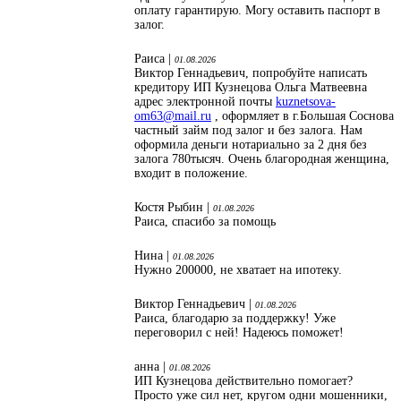
оплату гарантирую. Могу оставить паспорт в
залог.
Раиса |
01.08.2026
Виктор Геннадьевич, попробуйте написать
кредитору ИП Кузнецова Ольга Матвеевна
адрес электронной почты
kuznetsova-
om63@mail.ru
, оформляет в г.Большая Соснова
частный займ под залог и без залога. Нам
оформила деньги нотариально за 2 дня без
залога 780тысяч. Очень благородная женщина,
входит в положение.
Костя Рыбин |
01.08.2026
Раиса, спасибо за помощь
Нина |
01.08.2026
Нужно 200000, не хватает на ипотеку.
Виктор Геннадьевич |
01.08.2026
Раиса, благодарю за поддержку! Уже
переговорил с ней! Надеюсь поможет!
анна |
01.08.2026
ИП Кузнецова действительно помогает?
Просто уже сил нет, кругом одни мошенники,