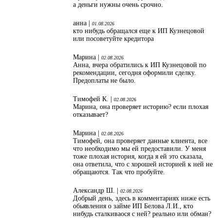
а деньги нужны очень срочно.
анна |
01.08.2026
кто нибудь обращался еще к ИП Кузнецовой
или посоветуйте кредитора
Марина |
02.08.2026
Анна, вчера обратились к ИП Кузнецовой по
рекомендации, сегодня оформили сделку.
Предоплаты не было.
Тимофей К. |
02.08.2026
Марина, она проверяет историю? если плохая
отказывает?
Марина |
02.08.2026
Тимофей, она проверяет данные клиента, все
что необходимо мы ей предоставили. У меня
тоже плохая история, когда я ей это сказала,
она ответила, что с хорошей историей к ней не
обращаются. Так что пробуйте.
Александр Ш. |
02.08.2026
Добрый день, здесь в комментариях ниже есть
обьявления о займе ИП Белова Л.И., кто
нибудь сталкиваося с ней? реально или обман?