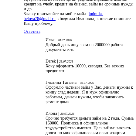
кредит на учебу, кредит на бизнес, займ на срочные нужды
и др.
Заявку присылайте на мой е-майл:
ludmila-
belova78@mail.ru
Людмила Ивановна, в письме опишите
Вашу проблему.
Ответить
Илья |
28.07.2026
Добрый день ищу заем на 2000000 работа
документы есть
Derek |
29.07.2026
Хочу оформить 10000, сегодня. Без всяких
предоплат.
Глызина Татьяна |
30.07.2026
Оформлю частный займ у Вас, деньги нужны к
концу след.недели. Я и муж официално
работаем, деньги нужны, чтобы закончить
ремонт дома.
Илона |
30.07.2026
Срочно требуется деньги займ на 2 года. Сумма
160000. Прописка и официальное
трудоустройство имеется. Цель займа: закрыть
долги по микрофинансовым организациям.