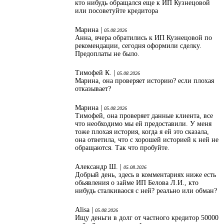
кто нибудь обращался еще к ИП Кузнецовой
или посоветуйте кредитора
Марина |
05.08.2026
Анна, вчера обратились к ИП Кузнецовой по
рекомендации, сегодня оформили сделку.
Предоплаты не было.
Тимофей К. |
05.08.2026
Марина, она проверяет историю? если плохая
отказывает?
Марина |
05.08.2026
Тимофей, она проверяет данные клиента, все
что необходимо мы ей предоставили. У меня
тоже плохая история, когда я ей это сказала,
она ответила, что с хорошей историей к ней не
обращаются. Так что пробуйте.
Александр Ш. |
05.08.2026
Добрый день, здесь в комментариях ниже есть
обьявления о займе ИП Белова Л.И., кто
нибудь сталкиваося с ней? реально или обман?
Alisa |
05.08.2026
Ищу деньги в долг от частного кредитор 50000