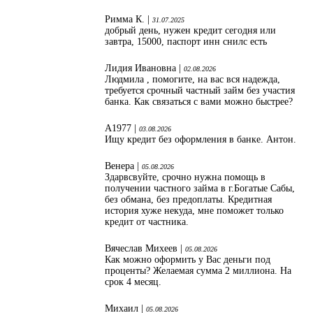
Римма К. |
31.07.2025
добрый день, нужен кредит сегодня или
завтра, 15000, паспорт инн снилс есть
Лидия Ивановна |
02.08.2026
Людмила , помогите, на вас вся надежда,
требуется срочный частный займ без участия
банка. Как связаться с вами можно быстрее?
А1977 |
03.08.2026
Ищу кредит без оформления в банке. Антон.
Венера |
05.08.2026
Здарвсвуйте, срочно нужна помощь в
получении частного займа в г.Богатые Сабы,
без обмана, без предоплаты. Кредитная
история хуже некуда, мне поможет только
кредит от частника.
Вячеслав Михеев |
05.08.2026
Как можно оформить у Вас деньги под
проценты? Желаемая сумма 2 миллиона. На
срок 4 месяц.
Михаил |
05.08.2026