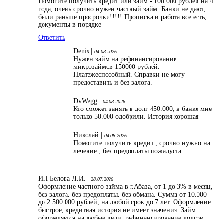
Помогите получить кредит или займ - 100 000 рублей на 4
года, очень срочно нужен частный займ. Банки не дают,
были раньше просрочки!!!!! Прописка и работа все есть,
документы в порядке
Ответить
Denis |
04.08.2026
Нужен займ на рефинансирование
микрозаймов 150000 рублей.
Платежеспособный. Справки не могу
предоставить и без залога.
DvWegg |
04.08.2026
Кто сможет занять в долг 450.000, в банке мне
только 50.000 одобрили. История хорошая
Николай |
04.08.2026
Помогите получить кредит , срочно нужно на
лечение , без предоплаты пожалуста
ИП Белова Л.И. |
28.07.2026
Оформление частного займа в г.Абаза, от 1 до 3% в месяц,
без залога, без предоплаты, без обмана. Сумма от 10.000
до 2.500.000 рублей, на любой срок до 7 лет. Оформление
быстрое, кредитная история не имеет значения. Займ
оформляется на любые цели: рефинансирование долгов,