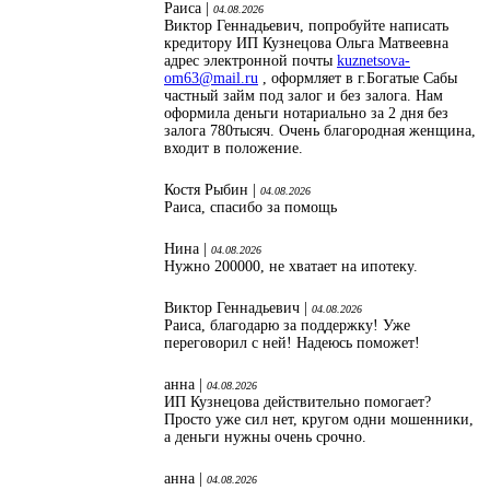
Раиса |
04.08.2026
Виктор Геннадьевич, попробуйте написать
кредитору ИП Кузнецова Ольга Матвеевна
адрес электронной почты
kuznetsova-
om63@mail.ru
, оформляет в г.Богатые Сабы
частный займ под залог и без залога. Нам
оформила деньги нотариально за 2 дня без
залога 780тысяч. Очень благородная женщина,
входит в положение.
Костя Рыбин |
04.08.2026
Раиса, спасибо за помощь
Нина |
04.08.2026
Нужно 200000, не хватает на ипотеку.
Виктор Геннадьевич |
04.08.2026
Раиса, благодарю за поддержку! Уже
переговорил с ней! Надеюсь поможет!
анна |
04.08.2026
ИП Кузнецова действительно помогает?
Просто уже сил нет, кругом одни мошенники,
а деньги нужны очень срочно.
анна |
04.08.2026