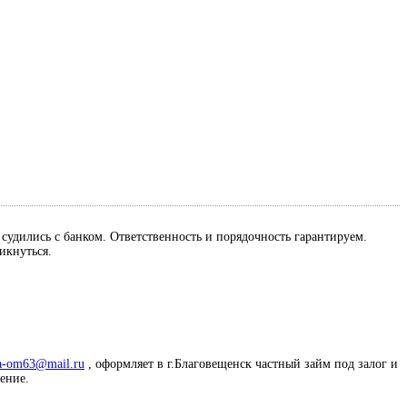
м судились с банком. Ответственность и порядочность гарантируем.
ликнуться.
a-om63@mail.ru
, оформляет в г.Благовещенск частный займ под залог и
жение.