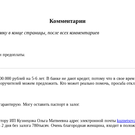
Комментарии
ку в конце страницы, после всех комментариев
и предоплаты.
0.000 рублей на 5-6 лет. В банке не дают кредит, потому что в свое вре
, поручителей можем предложить. Кто может реально помочь, просьба отк
гарантирую. Могу оставить паспорт в залог.
итору ИП Кузнецова Ольга Матвеевна адрес электронной почты
kuznetsov
а 2 дня без залога 780тысяч. Очень благородная женщина, входит в поло