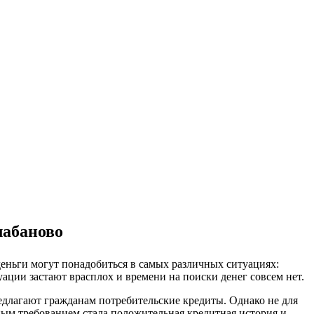
лабаново
 деньги могут понадобиться в самых различных ситуациях:
уации застают врасплох и времени на поиски денег совсем нет.
редлагают гражданам потребительские кредиты. Однако не для
ным требованием стала положительная кредитная история и