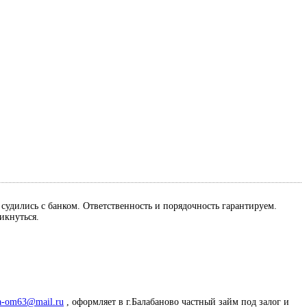
м судились с банком. Ответственность и порядочность гарантируем.
ликнуться.
a-om63@mail.ru
, оформляет в г.Балабаново частный займ под залог и