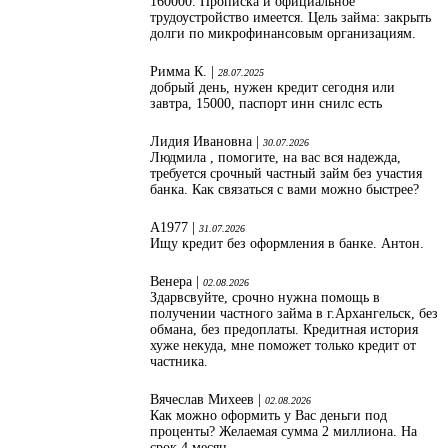
160000. Прописка и официальное
трудоустройство имеется. Цель займа: закрыть
долги по микрофинансовым организациям.
Римма К. |
28.07.2025
добрый день, нужен кредит сегодня или
завтра, 15000, паспорт инн снилс есть
Лидия Ивановна |
30.07.2026
Людмила , помогите, на вас вся надежда,
требуется срочный частный займ без участия
банка. Как связаться с вами можно быстрее?
А1977 |
31.07.2026
Ищу кредит без оформления в банке. Антон.
Венера |
02.08.2026
Здарвсвуйте, срочно нужна помощь в
получении частного займа в г.Архангельск, без
обмана, без предоплаты. Кредитная история
хуже некуда, мне поможет только кредит от
частника.
Вячеслав Михеев |
02.08.2026
Как можно оформить у Вас деньги под
проценты? Желаемая сумма 2 миллиона. На
срок 4 месяц.