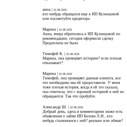
анна |
01.08.2026
кто нибудь обращался еще к ИП Кузнецовой
или посоветуйте кредитора
Марина |
02.08.2026
Анна, вчера обратились к ИП Кузнецовой по
рекомендации, сегодня оформили сделку.
Предоплаты не было.
Тимофей К. |
02.08.2026
Марина, она проверяет историю? если плохая
отказывает?
Марина |
02.08.2026
Тимофей, она проверяет данные клиента, все
что необходимо мы ей предоставили. У меня
тоже плохая история, когда я ей это сказала,
она ответила, что с хорошей историей к ней не
обращаются. Так что пробуйте.
Александр Ш. |
02.08.2026
Добрый день, здесь в комментариях ниже есть
обьявления о займе ИП Белова Л.И., кто
нибудь сталкиваося с ней? реально или обман?