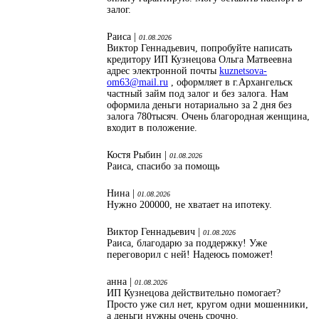
залог.
Раиса |
01.08.2026
Виктор Геннадьевич, попробуйте написать
кредитору ИП Кузнецова Ольга Матвеевна
адрес электронной почты
kuznetsova-
om63@mail.ru
, оформляет в г.Архангельск
частный займ под залог и без залога. Нам
оформила деньги нотариально за 2 дня без
залога 780тысяч. Очень благородная женщина,
входит в положение.
Костя Рыбин |
01.08.2026
Раиса, спасибо за помощь
Нина |
01.08.2026
Нужно 200000, не хватает на ипотеку.
Виктор Геннадьевич |
01.08.2026
Раиса, благодарю за поддержку! Уже
переговорил с ней! Надеюсь поможет!
анна |
01.08.2026
ИП Кузнецова действительно помогает?
Просто уже сил нет, кругом одни мошенники,
а деньги нужны очень срочно.