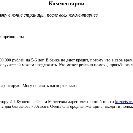
Комментарии
ку в конце страницы, после всех комментариев
и предоплаты.
0.000 рублей на 5-6 лет. В банке не дают кредит, потому что в свое вре
, поручителей можем предложить. Кто может реально помочь, просьба отк
гарантирую. Могу оставить паспорт в залог.
итору ИП Кузнецова Ольга Матвеевна адрес электронной почты
kuznetsov
а 2 дня без залога 780тысяч. Очень благородная женщина, входит в поло