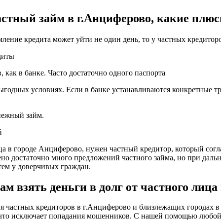
стный займ в г.Анциферово, какие плю
мление кредита может уйти не один день, то у частных кредитор
диты
 как в банке. Часто достаточно одного паспорта
ыгодных условиях. Если в банке устанавливаются конкретные тре
енежный займ.
й
ица в городе Анциферово, нужен частный кредитор, который согл
щено достаточно много предложений частного займа, но при дал
ем у доверчивых граждан.
 взять деньги в долг от частного лица
частных кредиторов в г.Анциферово и близлежащих городах в е
, что исключает попадания мошенников. С нашей помощью любо