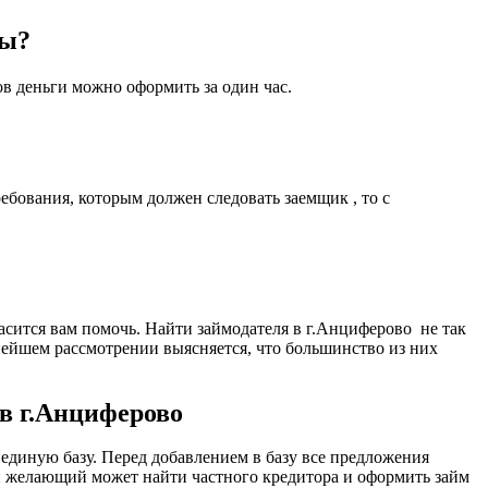
сы?
ов деньги можно оформить за один час.
бования, которым должен следовать заемщик , то с
асится вам помочь. Найти займодателя в г.Анциферово не так
ьнейшем рассмотрении выясняется, что большинство из них
 в г.Анциферово
диную базу. Перед добавлением в базу все предложения
й желающий может найти частного кредитора и оформить займ