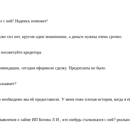
л с ней! Надеюсь поможет!
уже сил нет, кругом одни мошенники, а деньги нужны очень срочно.
 посоветуйте кредитора
комендации, сегодня оформили сделку. Предоплаты не было.
казывает?
 необходимо мы ей предоставили. У меня тоже плохая история, когда я ей
ьявления о займе ИП Белова Л.И., кто нибудь сталкиваося с ней? реальн