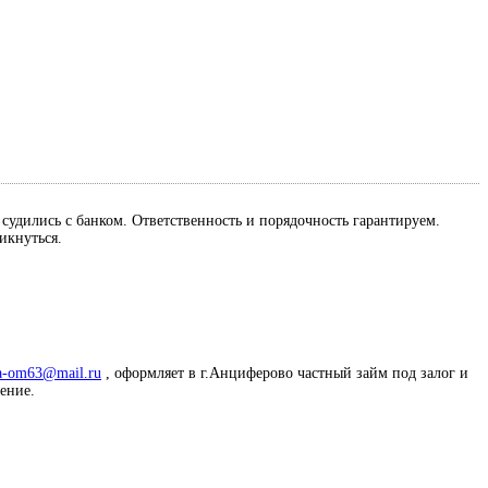
м судились с банком. Ответственность и порядочность гарантируем.
ликнуться.
a-om63@mail.ru
, оформляет в г.Анциферово частный займ под залог и
жение.