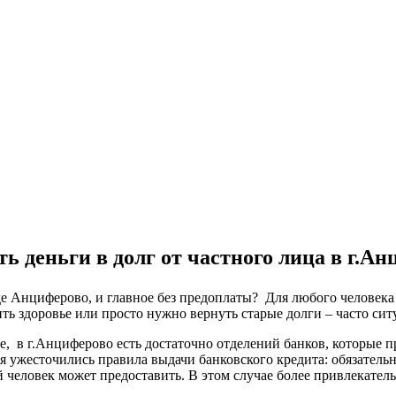
ь деньги в долг от частного лица в г.А
оде Анциферово, и главное без предоплаты? Для любого человека
ть здоровье или просто нужно вернуть старые долги – часто сит
ке, в г.Анциферово есть достаточно отделений банков, которые 
я ужесточились правила выдачи банковского кредита: обязатель
 человек может предоставить. В этом случае более привлекател