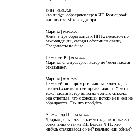
анна |
03.08.2026
кто нибудь обращался еще к ИП Кузнецовой
или посоветуйте кредитора
Марина |
04.08.2026
Анна, вчера обратились к ИП Кузнецовой по
рекомендации, сегодня оформили сделку.
Предоплаты не было.
Тимофей К. |
04.08.2026
Марина, она проверяет историю? если плохая
отказывает?
Марина |
04.08.2026
Тимофей, она проверяет данные клиента, все
что необходимо мы ей предоставили. У меня
тоже плохая история, когда я ей это сказала,
она ответила, что с хорошей историей к ней не
обращаются. Так что пробуйте.
Александр Ш. |
04.08.2026
Добрый день, здесь в комментариях ниже есть
обьявления о займе ИП Белова Л.И., кто
нибудь сталкиваося с ней? реально или обман?