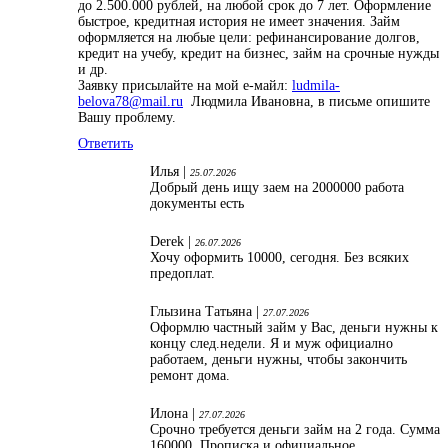
до 2.500.000 рублей, на любой срок до 7 лет. Оформление
быстрое, кредитная история не имеет значения. Займ
оформляется на любые цели: рефинансирование долгов,
кредит на учебу, кредит на бизнес, займ на срочные нужды
и др.
Заявку присылайте на мой е-майл:
ludmila-
belova78@mail.ru
Людмила Ивановна, в письме опишите
Вашу проблему.
Ответить
Илья |
25.07.2026
Добрый день ищу заем на 2000000 работа
документы есть
Derek |
26.07.2026
Хочу оформить 10000, сегодня. Без всяких
предоплат.
Глызина Татьяна |
27.07.2026
Оформлю частный займ у Вас, деньги нужны к
концу след.недели. Я и муж официално
работаем, деньги нужны, чтобы закончить
ремонт дома.
Илона |
27.07.2026
Срочно требуется деньги займ на 2 года. Сумма
160000. Прописка и официальное