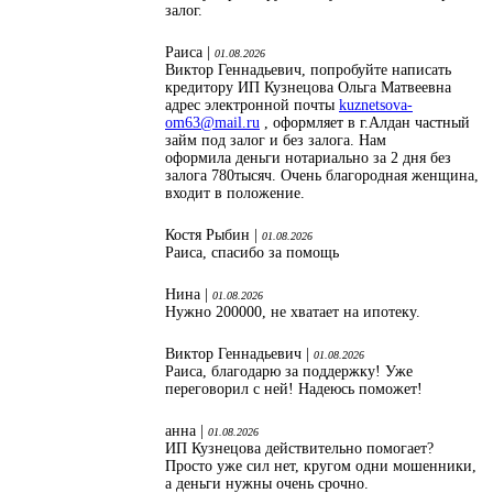
залог.
Раиса |
01.08.2026
Виктор Геннадьевич, попробуйте написать
кредитору ИП Кузнецова Ольга Матвеевна
адрес электронной почты
kuznetsova-
om63@mail.ru
, оформляет в г.Алдан частный
займ под залог и без залога. Нам
оформила деньги нотариально за 2 дня без
залога 780тысяч. Очень благородная женщина,
входит в положение.
Костя Рыбин |
01.08.2026
Раиса, спасибо за помощь
Нина |
01.08.2026
Нужно 200000, не хватает на ипотеку.
Виктор Геннадьевич |
01.08.2026
Раиса, благодарю за поддержку! Уже
переговорил с ней! Надеюсь поможет!
анна |
01.08.2026
ИП Кузнецова действительно помогает?
Просто уже сил нет, кругом одни мошенники,
а деньги нужны очень срочно.