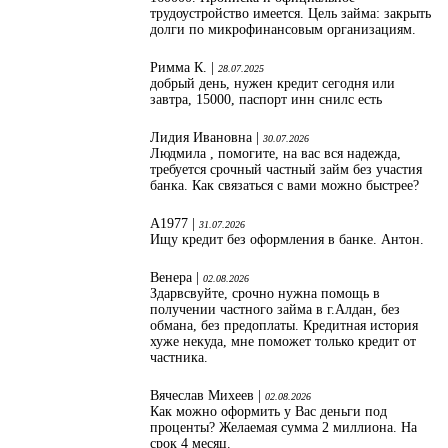
трудоустройство имеется. Цель займа: закрыть
долги по микрофинансовым организациям.
Римма К. |
28.07.2025
добрый день, нужен кредит сегодня или
завтра, 15000, паспорт инн снилс есть
Лидия Ивановна |
30.07.2026
Людмила , помогите, на вас вся надежда,
требуется срочный частный займ без участия
банка. Как связаться с вами можно быстрее?
А1977 |
31.07.2026
Ищу кредит без оформления в банке. Антон.
Венера |
02.08.2026
Здарвсвуйте, срочно нужна помощь в
получении частного займа в г.Алдан, без
обмана, без предоплаты. Кредитная история
хуже некуда, мне поможет только кредит от
частника.
Вячеслав Михеев |
02.08.2026
Как можно оформить у Вас деньги под
проценты? Желаемая сумма 2 миллиона. На
срок 4 месяц.