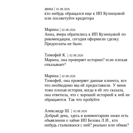
анна |
01.08.2026
кто нибудь обращался еще к ИП Кузнецовой
или посоветуйте кредитора
Марина |
02.08.2026
Анна, вчера обратились к ИП Кузнецовой по
рекомендации, сегодня оформили сделку.
Предоплаты не было.
Тимофей К. |
02.08.2026
Марина, она проверяет историю? если плохая
отказывает?
Марина |
02.08.2026
Тимофей, она проверяет данные клиента, все
что необходимо мы ей предоставили. У меня
тоже плохая история, когда я ей это сказала,
она ответила, что с хорошей историей к ней не
обращаются. Так что пробуйте.
Александр Ш. |
02.08.2026
Добрый день, здесь в комментариях ниже есть
обьявления о займе ИП Белова Л.И., кто
нибудь сталкиваося с ней? реально или обман?