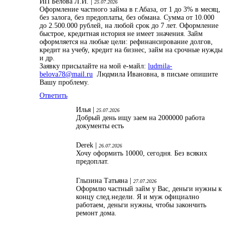
ИП Белова Л.И. |
25.07.2026
Оформление частного займа в г.Абаза, от 1 до 3% в месяц,
без залога, без предоплаты, без обмана. Сумма от 10.000
до 2.500.000 рублей, на любой срок до 7 лет. Оформление
быстрое, кредитная история не имеет значения. Займ
оформляется на любые цели: рефинансирование долгов,
кредит на учебу, кредит на бизнес, займ на срочные нужды
и др.
Заявку присылайте на мой е-майл:
ludmila-
belova78@mail.ru
Людмила Ивановна, в письме опишите
Вашу проблему.
Ответить
Илья |
25.07.2026
Добрый день ищу заем на 2000000 работа
документы есть
Derek |
26.07.2026
Хочу оформить 10000, сегодня. Без всяких
предоплат.
Глызина Татьяна |
27.07.2026
Оформлю частный займ у Вас, деньги нужны к
концу след.недели. Я и муж официално
работаем, деньги нужны, чтобы закончить
ремонт дома.