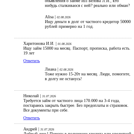
обьявления о займе ИП Белова Л.И., кто
нибудь сталкиваося с ней? реально или обман?
Alisa |
02.08.2026
Ищу деньги в долг от частного кредитор 50000
рублей примерно на 1 год.
Харитонова И.И. |
01.08.2026
Ищу займ 15000 на месяц. Паспорт, прописка, работа есть.
19 лет
Ответить
Лиана |
02.08.2026
Тоже нужно 15-20т на месяц. Люди, помогите,
в долгу не останусь!
Николай |
31.07.2026
Требуется займ от частного лица 170.000 на 3-4 года,
постараюсь закрыть быстрее. Без предоплаты и страховок.
Все документы при себе.
Ответить
Андрей |
31.07.2026
Добрый день! Помогу в получении кредита или кредитной