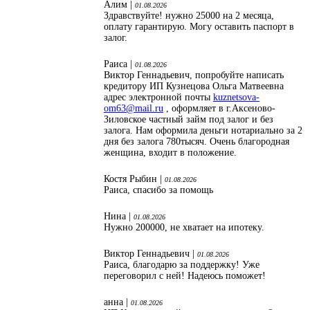
Алим |
01.08.2026
Здравствуйте! нужно 25000 на 2 месяца,
оплату гарантирую. Могу оставить паспорт в
залог.
Раиса |
01.08.2026
Виктор Геннадьевич, попробуйте написать
кредитору ИП Кузнецова Ольга Матвеевна
адрес электронной почты
kuznetsova-
om63@mail.ru
, оформляет в г.Аксеново-
Зиловское частный займ под залог и без
залога. Нам оформила деньги нотариально за 2
дня без залога 780тысяч. Очень благородная
женщина, входит в положение.
Костя Рыбин |
01.08.2026
Раиса, спасибо за помощь
Нина |
01.08.2026
Нужно 200000, не хватает на ипотеку.
Виктор Геннадьевич |
01.08.2026
Раиса, благодарю за поддержку! Уже
переговорил с ней! Надеюсь поможет!
анна |
01.08.2026