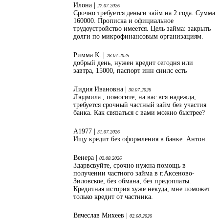
Илона |
27.07.2026
Срочно требуется деньги займ на 2 года. Сумма
160000. Прописка и официальное
трудоустройство имеется. Цель займа: закрыть
долги по микрофинансовым организациям.
Римма К. |
28.07.2025
добрый день, нужен кредит сегодня или
завтра, 15000, паспорт инн снилс есть
Лидия Ивановна |
30.07.2026
Людмила , помогите, на вас вся надежда,
требуется срочный частный займ без участия
банка. Как связаться с вами можно быстрее?
А1977 |
31.07.2026
Ищу кредит без оформления в банке. Антон.
Венера |
02.08.2026
Здарвсвуйте, срочно нужна помощь в
получении частного займа в г.Аксеново-
Зиловское, без обмана, без предоплаты.
Кредитная история хуже некуда, мне поможет
только кредит от частника.
Вячеслав Михеев |
02.08.2026